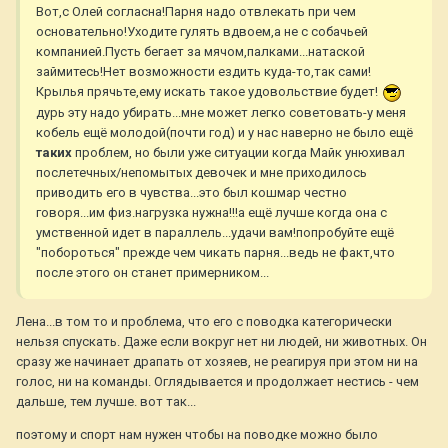
Вот,с Олей согласна!Парня надо отвлекать при чем
основательно!Уходите гулять вдвоем,а не с собачьей
компанией.Пусть бегает за мячом,палками...натаской
займитесь!Нет возможности ездить куда-то,так сами!
Крылья прячьте,ему искать такое удовольствие будет!
дурь эту надо убирать...мне может легко советовать-у меня
кобель ещё молодой(почти год) и у нас наверно не было ещё
таких
проблем, но были уже ситуации когда Майк унюхивал
послетечных/непомытых девочек и мне приходилось
приводить его в чувства...это был кошмар честно
говоря...им физ.нагрузка нужна!!!а ещё лучше когда она с
умственной идет в параллель...удачи вам!попробуйте ещё
"побороться" прежде чем чикать парня...ведь не факт,что
после этого он станет примерником...
Лена...в том то и проблема, что его с поводка категорически
нельзя спускать. Даже если вокруг нет ни людей, ни животных. Он
сразу же начинает драпать от хозяев, не реагируя при этом ни на
голос, ни на команды. Оглядывается и продолжает нестись - чем
дальше, тем лучше. вот так...
поэтому и спорт нам нужен чтобы на поводке можно было