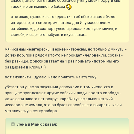
спасет, знаю, есть такие собаки-бегуны, у моей подруги был
такой, но он именно по бабам
я не знаю, нужно как-то сделать чтоб пёске с вами было
интересно, я в свое время стала для Ину массовиком-
затейником, до сих пор гуляю с рюкзачком, где и мячик, и
фрисби, и еще чего-нибудь. и вкусняшки...
мячики нам неинтересны. вернее интересны, но только 2 минуты -
до тех пор, пока рядом кто-то не пройдет - человек ли, собака -
без разницы. фрисби хватает на 1 раз поймать - потом мы его
раздираем в клочья :)
вот аджилити... думаю. надо почитать на эту тему
убегает он у нас за вкусными девочками в том числе. его в
принципе привлекают другие собаки и люди, просто свобода -
даже если никого нет вокруг. карабин у нас альпинистский -
чесслово не думала, что он будет способен его выдрать...как и
металическую сетку забора....
Лена и Майк сказал: