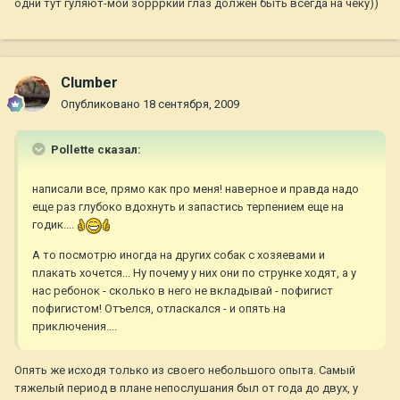
одни тут гуляют-мой зоррркий глаз должен быть всегда на чеку))
Clumber
Опубликовано
18 сентября, 2009
Pollette сказал:
написали все, прямо как про меня! наверное и правда надо
еще раз глубоко вдохнуть и запастись терпением еще на
годик....
А то посмотрю иногда на других собак с хозяевами и
плакать хочется... Ну почему у них они по струнке ходят, а у
нас ребонок - сколько в него не вкладывай - пофигист
пофигистом! Отъелся, отласкался - и опять на
приключения....
Опять же исходя только из своего небольшого опыта. Самый
тяжелый период в плане непослушания был от года до двух, у