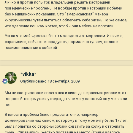
Лично я против попыток владельцев решить кастрацией
поведенческие проблемы. И вообще против кастрации кобелей
без медицинских показаний. Это "американская" манера
хирургическим путем пытаться облегчить себе жизнь. То же самое,
что удаление кошкам когтей, чтобы они мебель не портили.
Уж на что мой Фроська был в молодости отморозком. И ничего,
справились, сейчас не нарадуюсь, нормально гуляем, полное
взаимопонимание с собакой.
*vikka*
Опубликовано
18 сентября, 2009
Мы не кастрировали своего пса и никогда не рассматривали этот
вопрос. Я теперь уже и утверждать не могу сложный он у меня или
нет...
В юности проблем было предостаточно, например
доминирование над сыном, которому к тому моменту было 17 лет,
Была попытка со стороны собаки схватить за холку и оттрепать
сына... Справились, жестко поставив на место (травм удалось