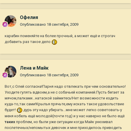
Офелия
Опубликовано
18 сентября, 2009
карабин поменяйте на более прочный, а может ещё и строгач
добавить раз такое дело
Лена и Майк
Опубликовано
18 сентября, 2009
Вот,с Олей согласна!Парня надо отвлекать при чем основательно!
Уходите гулять вдвоем,а не с собачьей компанией.Пусть бегает за
мячом,палками...натаской займитесь!Нет возможности ездить
куда-то,так сами!Крылья прячьте,ему искать такое удовольствие
будет!
дурь эту надо убирать...мне может легко советовать-у
меня кобель ещё молодой(почти год) и у нас наверно не было ещё
таких
проблем, но были уже ситуации когда Майк унюхивал
послетечных/непомытых девочек и мне приходилось приводить