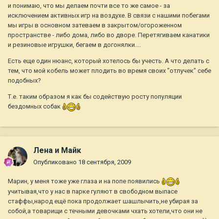
и понимаю, что мы делаем почти все то же самое - за
исключением активных игр на воздухе. В связи с нашими побегами
мы игры в основном затеваем в закрытом/огороженном
пространстве - либо дома, либо во дворе. Перетягиваем канатики
и резиновые игрушки, бегаем в догонялки....
Есть еще один нюанс, который хотелось бы учесть. А что делать с
тем, что мой кобель может плодить во время своих "отлучек" себе
подобных?
Т.е. таким образом я как бы содействую росту популяции
бездомных собак
Лена и Майк
Опубликовано
18 сентября, 2009
Марин, у меня тоже уже глаза и на попе появились
учитывая,что у нас в парке гуляют в свободном выпасе
стаффы,народ ещё пока продолжает шашлычить,не убирая за
собой,а товарищи с течными девочками чхать хотели,что они не