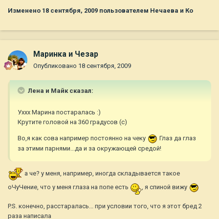
Изменено
18 сентября, 2009
пользователем Нечаева и Ко
Маринка и Чезар
Опубликовано
18 сентября, 2009
Лена и Майк сказал:
Уххх Марина постаралась :)
Крутите головой на 360 градусов (с)
Во,я как сова например постоянно на чеку
Глаз да глаз
за этими парнями...да и за окружающей средой!
а че? у меня, например, иногда складывается такое
оЧуЧение, что у меня глаза на попе есть
, я спиной вижу
P.S. конечно, расстаралась... при условии того, что я этот бред 2
раза написала