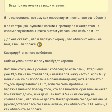
Буду признательна за ваши ответы!
Я не голосовала, потому как опрос звучит несколько однобоко :)
Я за кастрацию -руками и ногами. Перевидала я кастратов на
своем веку немало. Ничего в этом ужасающего не было и нет.
Должна сказать, что в первую очередь, это облегчит жизнь не
вам, а вашей собаке!
Кастрируйте, ничего не бойтесь.
Собака успокоится и все у вас будет хорошо.
Вот еше что: у меня у самой 6 кобелей( то есть семь). Старшему
уже 13,5. Он не выставлялся, и не вязался. кажу честно: если бы у
меня с ним были проблемы в плане поведения( хотя я себе это с
трудом представляю). НЕт, если бы были проблемы с
переживанием по поводу того, что все вяжутся, суки течные часто
приезжают домой, и на дачу..Так вот, я бы ни на секунду не
сомневалась, что же мне делать. Кастрировала бы однозначно. И
руководствовалась бы я не мыслями, как облегчить СЕБЕ жизнь, а
как облегчить ее собаке.