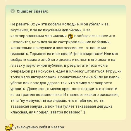
Clumber сказал:
Не ревите! Ох уж эти кобели молодые! Мой убегал и за
вкусными, и за не вкусными девочками, и за
кастрированными мальчиками
вообще лез на все что
шевелится, носился за не кастрированными кобелями,
желательно покрупнее и поагрессивнее - отношения
выяснить. Гормоны из всех щелей фонтанировали! Или мог
выбрать самого злобного ризена и полезть его вязать на
глазах у изумленной публики, в результате песа моя в
очередной раз искусана, едем в клинику штопаться. Игрушки
тоже мало интересовали. Сознательности не было ни капли,
убегал или поводок дергал так, что мамку мог запросто
уронить. Даже как-то месяц пришлось походить в корсете
из-за травмы позвоночника. И главное никакого раскаяния,
типа "ну мамуль, ты же знаешь, что я тебя лю, но ты
тааааакая зануда , а вон там гуляет такаааааая девушка
классная, ну я пошел, завтра позвоню" :)
узнаю-узнаю себя и Чезара