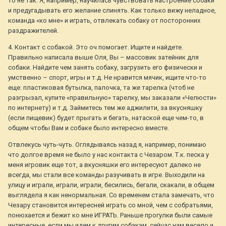
то не так. Я, например, научилась чувствовать настроение собаки
и предугадывать его желание слинять. Как только вижу неладное,
команда «ко мне» и играть, отвлекать собаку от посторонних
раздражителей.
4. Контакт с собакой. Это оч помогает. Ищите и найдете.
Правильно написала выше Оля, Вы – массовик затейник для
собаки. Найдите чем занять собаку, загрузить его физически и
умственно – спорт, игры и т.д. Не нравится мячик, ищите что-то
еще: пластиковая бутылка, палочка, та же тарелка (чтоб не
разгрызал, купите «правильную» тарелку, мы заказали «Челюсти»
по интернету) и т.д. Займитесь тем же аджилити, за вкусняшку
(если пищевик) будет прыгать и бегать, натаской еще чем-то, в
общем чтобы Вам и собаке было интересно вместе.
Отвлекусь чуть-чуть. Оглядываясь назад я, например, понимаю
что долгое время не было у нас контакта с Чезаром. Т.к. песка у
меня игровик еще тот, а вкусняшки его интересуют далеко не
всегда, мы стали все команды разучивать в игре. Выходили на
улицу и играли, играли, играли, бесились, бегали, скакали, в общем
выглядела я как ненормальная. Со временем стала замечать, что
Чезару становится интересней играть со мной, чем с собратьями,
понюхается и бежит ко мне ИГРАТЬ. Раньше прогулки были самые
интересные, если мы идем к другим собакам, сейчас нам весело и