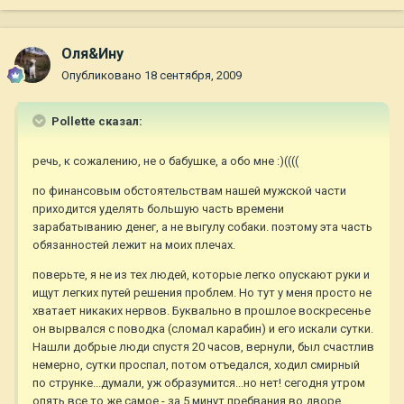
Оля&Ину
Опубликовано
18 сентября, 2009
Pollette сказал:
речь, к сожалению, не о бабушке, а обо мне :)((((
по финансовым обстоятельствам нашей мужской части
приходится уделять большую часть времени
зарабатыванию денег, а не выгулу собаки. поэтому эта часть
обязанностей лежит на моих плечах.
поверьте, я не из тех людей, которые легко опускают руки и
ищут легких путей решения проблем. Но тут у меня просто не
хватает никаких нервов. Буквально в прошлое воскресенье
он вырвался с поводка (сломал карабин) и его искали сутки.
Нашли добрые люди спустя 20 часов, вернули, был счастлив
немерно, сутки проспал, потом отъедался, ходил смирный
по струнке...думали, уж образумится...но нет! сегодня утром
опять все то же самое - за 5 минут пребвания во дворе