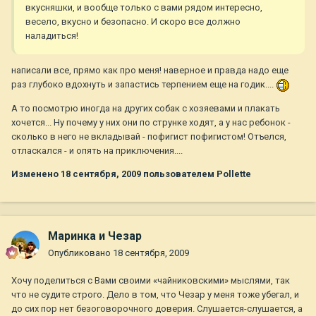
вкусняшки, и вообще только с вами рядом интересно,
весело, вкусно и безопасно. И скоро все должно
наладиться!
написали все, прямо как про меня! наверное и правда надо еще
раз глубоко вдохнуть и запастись терпением еще на годик....
А то посмотрю иногда на других собак с хозяевами и плакать
хочется... Ну почему у них они по струнке ходят, а у нас ребонок -
сколько в него не вкладывай - пофигист пофигистом! Отъелся,
отласкался - и опять на приключения....
Изменено
18 сентября, 2009
пользователем Pollette
Маринка и Чезар
Опубликовано
18 сентября, 2009
Хочу поделиться с Вами своими «чайниковскими» мыслями, так
что не судите строго. Дело в том, что Чезар у меня тоже убегал, и
до сих пор нет безоговорочного доверия. Слушается-слушается, а