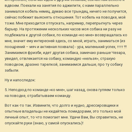
вдвоем. Поехали на занятия по аджилити, с нами параллельно
занимался кобель немец, думаю все трындец, ничего не получится,
сейчас побежит выяснять отношения. Тот кобель на поводке, мой
тоже. Мне приходится отпускать, например, перепрыгнуть через
барьер. На протяжении нескольких часов моя собака ни разу не
подбежала к другой собаке, по команде «ко мне» возвращалась ко
мне, значит ему интересней здесь, со мной, играть, заниматься (из
поощрений – мяч и активная похвала) - ура, маленький успех, ттт !!!
Занимаемся фризби, идет другая собака, замечаю раньше Чезара,
увидел, отвлекается на собаку, командую «нельзя», страхую
поводком, дразню тарелкой, занимаемся дальше, про ту собаку
забыли.
Ну и напоследок:
5. Неподход по команде «ко мне», шаг назад, снова гуляем только
на поводке, отрабатываем команду.
Вот как-то так. Извините, что долго и нудно, дрессировщики и
опытные владельцы не кидайтесь помидорами, это только мой
личный опыт, то что помогает мне. Удачи Вам, Вы справитесь, не
опускайте руки (знаю, у самой опускались)!