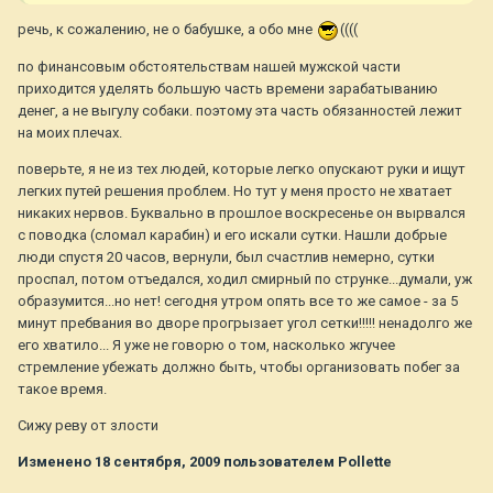
речь, к сожалению, не о бабушке, а обо мне
((((
по финансовым обстоятельствам нашей мужской части
приходится уделять большую часть времени зарабатыванию
денег, а не выгулу собаки. поэтому эта часть обязанностей лежит
на моих плечах.
поверьте, я не из тех людей, которые легко опускают руки и ищут
легких путей решения проблем. Но тут у меня просто не хватает
никаких нервов. Буквально в прошлое воскресенье он вырвался
с поводка (сломал карабин) и его искали сутки. Нашли добрые
люди спустя 20 часов, вернули, был счастлив немерно, сутки
проспал, потом отъедался, ходил смирный по струнке...думали, уж
образумится...но нет! сегодня утром опять все то же самое - за 5
минут пребвания во дворе прогрызает угол сетки!!!!! ненадолго же
его хватило... Я уже не говорю о том, насколько жгучее
стремление убежать должно быть, чтобы организовать побег за
такое время.
Сижу реву от злости
Изменено
18 сентября, 2009
пользователем Pollette