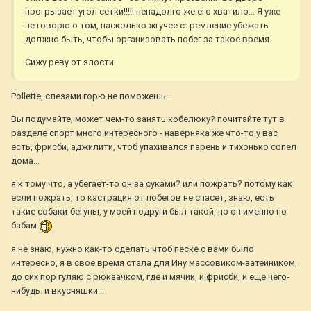
прогрызает угол сетки!!!!! ненадолго же его хватило... Я уже
не говорю о том, насколько жгучее стремление убежать
должно быть, чтобы организовать побег за такое время.
Сижу реву от злости
Pollette, слезами горю не поможешь...
Вы подумайте, может чем-то занять кобелюку? почитайте тут в
разделе спорт много интересного - наверняка же что-то у вас
есть, фрисби, аджилити, чтоб упахивался парень и тихонько сопел
дома...
я к тому что, а убегает-то он за суками? или пожрать? потому как
если пожрать, то кастрация от побегов не спасет, знаю, есть
такие собаки-бегуны, у моей подруги был такой, но он именно по
бабам
я не знаю, нужно как-то сделать чтоб пёске с вами было
интересно, я в свое время стала для Ину массовиком-затейником,
до сих пор гуляю с рюкзачком, где и мячик, и фрисби, и еще чего-
нибудь. и вкусняшки...