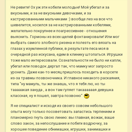
Не ревите! Ох уж эти кобели молодые! Мой убегал и за
вкусными, и за не вкусными девочками, и за
кастрированными мальчиками :) вообще лез на все что
шевелится, носился за не кастрированными кобелями,
желательно покрупнее и поагрессивнее - отношения
выяснить. Гормоны из всех щелей фонтанировали! Или мог
выбрать самого злобного ризена и полезть его вязать на
глазах у изумленной публики, в результате песа моя в
очередной раз искусана, едем в клинику штопаться. Игрушки
тоже мало интересовали. Сознательности не было ни капли,
убегал или поводок дергал так, что мамку мог запросто
уронить. Даже как-то месяц пришлось походить в корсете
из-за травмы позвоночника. И главное никакого раскаяния,
типа "ну мамуль, ты же знаешь, что я тебя лю, но ты
тааааакая зануда , а вон там гуляет такаааааая девушка
классная, ну я пошел, завтра позвоню"
Я не специалист и исходя из своего совсем небольшого
опыта могу только посоветовать запастись терпением и
планомерно гнуть свою линию: вы главная, вожак, ваше
слово закон, за непослушание и побеги вздрючку, за
хорошее поведение обнимашки, игрушки, занимашки и