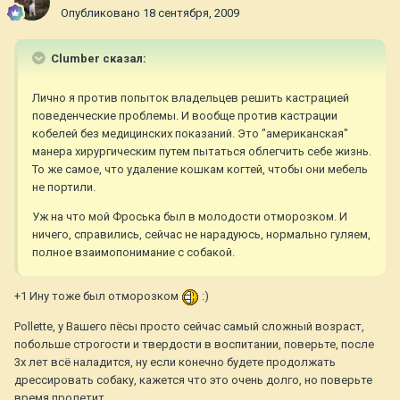
Опубликовано
18 сентября, 2009
Clumber сказал:
Лично я против попыток владельцев решить кастрацией
поведенческие проблемы. И вообще против кастрации
кобелей без медицинских показаний. Это "американская"
манера хирургическим путем пытаться облегчить себе жизнь.
То же самое, что удаление кошкам когтей, чтобы они мебель
не портили.
Уж на что мой Фроська был в молодости отморозком. И
ничего, справились, сейчас не нарадуюсь, нормально гуляем,
полное взаимопонимание с собакой.
+1 Ину тоже был отморозком
:)
Pollette, у Вашего пёсы просто сейчас самый сложный возраст,
побольше строгости и твердости в воспитании, поверьте, после
3х лет всё наладится, ну если конечно будете продолжать
дрессировать собаку, кажется что это очень долго, но поверьте
время пролетит...