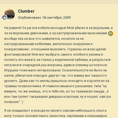
Clumber
Опубликовано
18 сентября, 2009
Не ревите! Ох уж эти кобели молодые! Мой убегал и за вкусными, и
за не вкусными девочками, и за кастрированными мальчиками
вообще лез на все что шевелится, носился за не
кастрированными кобелями, желательно покрупнее и
поагрессивнее - отношения выяснить. Гормоны из всех щелей
фонтанировали! Или мог выбрать самого злобного ризена и
полезть его вязать на глазах у изумленной публики, в результате
песа моя в очередной раз искусана, едем в клинику штопаться.
Игрушки тоже мало интересовали. Сознательности не было ни
капли, убегал или поводок дергал так, что мамку мог запросто
уронить. Даже как-то месяц пришлось походить в корсете из-за
травмы позвоночника. И главное никакого раскаяния, типа "ну
мамуль, ты же знаешь, что я тебя лю, но ты тааааакая зануда , а
вон там гуляет такаааааая девушка классная, ну я пошел, завтра
позвоню" :)
Я не специалист и исходя из своего совсем небольшого опыта
могу только посоветовать запастись терпением и планомерно