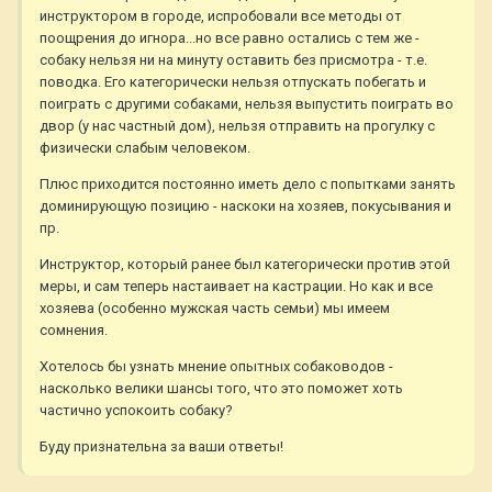
инструктором в городе, испробовали все методы от
поощрения до игнора...но все равно остались с тем же -
собаку нельзя ни на минуту оставить без присмотра - т.е.
поводка. Его категорически нельзя отпускать побегать и
поиграть с другими собаками, нельзя выпустить поиграть во
двор (у нас частный дом), нельзя отправить на прогулку с
физически слабым человеком.
Плюс приходится постоянно иметь дело с попытками занять
доминирующую позицию - наскоки на хозяев, покусывания и
пр.
Инструктор, который ранее был категорически против этой
меры, и сам теперь настаивает на кастрации. Но как и все
хозяева (особенно мужская часть семьи) мы имеем
сомнения.
Хотелось бы узнать мнение опытных собаководов -
насколько велики шансы того, что это поможет хоть
частично успокоить собаку?
Буду признательна за ваши ответы!