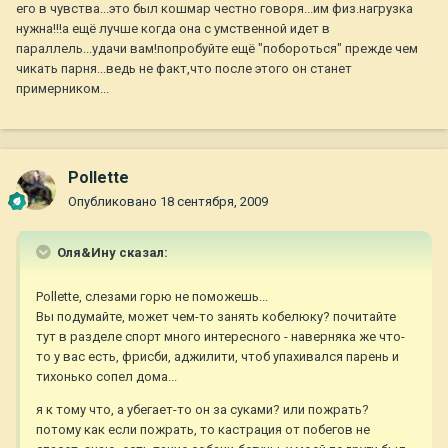
его в чувства...это был кошмар честно говоря...им физ.нагрузка
нужна!!!а ещё лучше когда она с умственной идет в
параллель...удачи вам!попробуйте ещё "побороться" прежде чем
чикать парня...ведь не факт,что после этого он станет
примерником...
Pollette
Опубликовано
18 сентября, 2009
Оля&Ину сказал:
Pollette, слезами горю не поможешь...
Вы подумайте, может чем-то занять кобелюку? почитайте
тут в разделе спорт много интересного - наверняка же что-
то у вас есть, фрисби, аджилити, чтоб упахивался парень и
тихонько сопел дома...
я к тому что, а убегает-то он за суками? или пожрать?
потому как если пожрать, то кастрация от побегов не