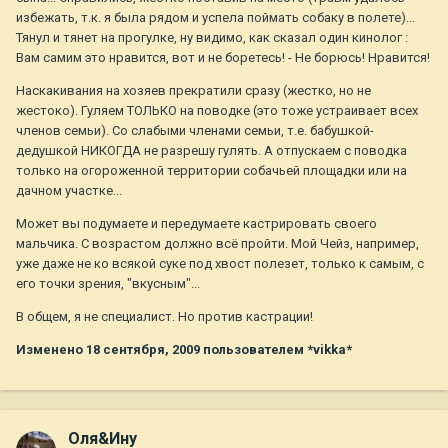
избежать, т.к. я была рядом и успела поймать собаку в полете)...
Тянул и тянет на прогулке, ну видимо, как сказал один кинолог :
Вам самим это нравится, вот и не боретесь! - Не борюсь! Нравится!
Наскакивания на хозяев прекратили сразу (жестко, но не
жестоко). Гуляем ТОЛЬКО на поводке (это тоже устраивает всех
членов семьи). Со слабыми членами семьи, т.е. бабушкой-
дедушкой НИКОГДА не разрешу гулять. А отпускаем с поводка
только на огороженной территории собачьей площадки или на
дачном участке...
Может вы подумаете и передумаете кастрировать своего
мальчика. С возрастом должно всё пройти. Мой Чейз, например,
уже даже не ко всякой суке под хвост полезет, только к самым, с
его точки зрения, "вкусным"...
В общем, я не специалист. Но против кастрации!
Изменено
18 сентября, 2009
пользователем *vikka*
Оля&Ину