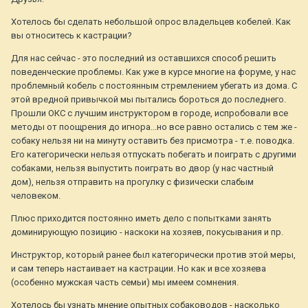
Хотелось бы сделать небольшой опрос владельцев кобелей. Как
вы относитесь к кастрации?
Для нас сейчас - это последний из оставшихся способ решить
поведенческие проблемы. Как уже в курсе многие на форуме, у нас
проблемный кобель с постоянным стремлением убегать из дома. С
этой вредной привычкой мы пытались бороться до последнего.
Прошли ОКС с лучшим инструктором в городе, испробовали все
методы от поощрения до игнора...но все равно остались с тем же -
собаку нельзя ни на минуту оставить без присмотра - т.е. поводка.
Его категорически нельзя отпускать побегать и поиграть с другими
собаками, нельзя выпустить поиграть во двор (у нас частный
дом), нельзя отправить на прогулку с физически слабым
человеком.
Плюс приходится постоянно иметь дело с попытками занять
доминирующую позицию - наскоки на хозяев, покусывания и пр.
Инструктор, который ранее был категорически против этой меры,
и сам теперь настаивает на кастрации. Но как и все хозяева
(особенно мужская часть семьи) мы имеем сомнения.
Хотелось бы узнать мнение опытных собаководов - насколько