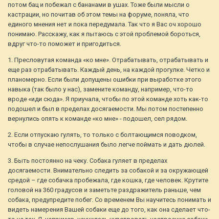
потом бац и побежал с бананами в ушах. Тоже были мысли о
кастрации, но почитав об этом темы на форуме, поняла, что
единого мнения нет и пока передумала. Так что я Вас оч хорошо
понимаю. Расскажу, как я пытаюсь с этой проблемой бороться,
вдруг что-то поможет и пригодиться.
1. Пресловутая команда «ко мне». Отрабатывать, отрабатывать и
еще раз отрабатывать. Каждый день, на каждой прогулке. Четко и
планомерно. Если были допущены ошибки при выработке этого
навыка (так было у нас), замените команду, например, что-то
вроде «иди сюда». Я приучала, чтобы по этой команде хоть как-то
подошел и был в пределах досягаемости. Мы потом постепенно
вернулись опять к команде «ко мне» - подошел, сел рядом.
2. Если отпускаю гулять, то только с болтающимся поводком,
чтобы в случае непослушания было легче поймать и дать дюлей.
3. Быть постоянно на чеку. Собака гуляет в пределах
досягаемости. Внимательно следить за собакой и за окружающей
средой – где собачка пробежала, где кошка, где человек. Крутите
головой на 360 градусов и заметьте раздражитель раньше, чем
собака, предупредите побег. Со временем Вы научитесь понимать и
видеть намерения Вашей собаки еще до того, как она сделает что-