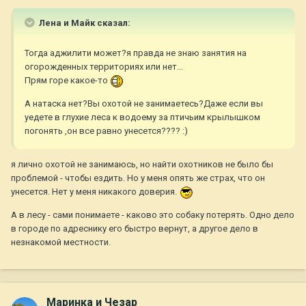
Лена и Майк сказал:
Тогда аджилити может?я правда не знаю занятия на
огорожденных территориях или нет...
Прям горе какое-то
А натаска нет?Вы охотой не занимаетесь?Даже если вы
уедете в глухие леса к водоему за птичьим крылышком
погонять ,он все равно унесется???? :)
я лично охотой не занимаюсь, но найти охотников не было бы
проблемой - чтобы ездить. Но у меня опять же страх, что он
унесется. Нет у меня никакого доверия.
А в лесу - сами понимаете - каково это собаку потерять. Одно дело
в городе по адреснику его быстро вернут, а другое дело в
незнакомой местности.
Маринка и Чезар