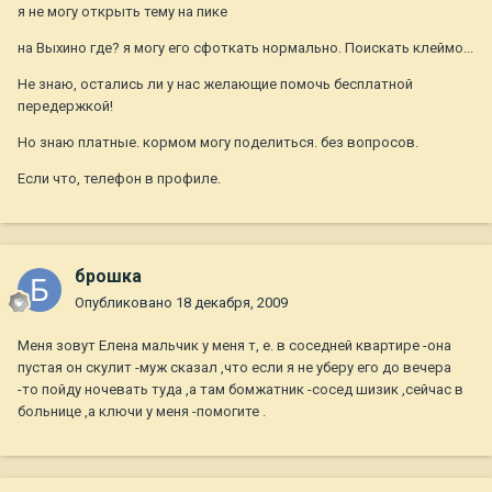
я не могу открыть тему на пике
на Выхино где? я могу его сфоткать нормально. Поискать клеймо...
Не знаю, остались ли у нас желающие помочь бесплатной
передержкой!
Но знаю платные. кормом могу поделиться. без вопросов.
Если что, телефон в профиле.
брошка
Опубликовано
18 декабря, 2009
Меня зовут Елена мальчик у меня т, е. в соседней квартире -она
пустая он скулит -муж сказал ,что если я не уберу его до вечера
-то пойду ночевать туда ,а там бомжатник -сосед шизик ,сейчас в
больнице ,а ключи у меня -помогите .