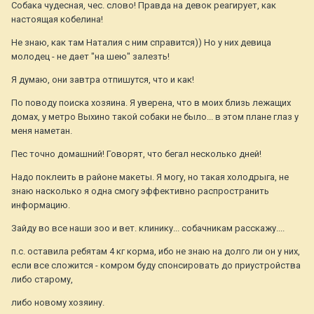
Собака чудесная, чес. слово! Правда на девок реагирует, как
настоящая кобелина!
Не знаю, как там Наталия с ним справится)) Но у них девица
молодец - не дает "на шею" залезть!
Я думаю, они завтра отпишутся, что и как!
По поводу поиска хозяина. Я уверена, что в моих близь лежащих
домах, у метро Выхино такой собаки не было... в этом плане глаз у
меня наметан.
Пес точно домашний! Говорят, что бегал несколько дней!
Надо поклеить в районе макеты. Я могу, но такая холодрыга, не
знаю насколько я одна смогу эффективно распространить
информацию.
Зайду во все наши зоо и вет. клинику... собачникам расскажу....
п.с. оставила ребятам 4 кг корма, ибо не знаю на долго ли он у них,
если все сложится - комром буду спонсировать до приустройства
либо старому,
либо новому хозяину.