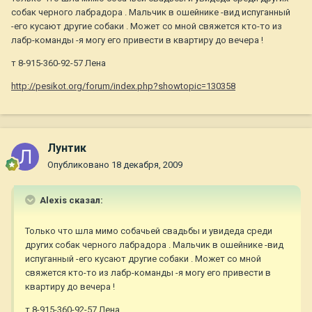
собак черного лабрадора . Мальчик в ошейнике -вид испуганный
-его кусают другие собаки . Может со мной свяжется кто-то из
лабр-команды -я могу его привести в квартиру до вечера !
т 8-915-360-92-57 Лена
http://pesikot.org/forum/index.php?showtopic=130358
Лунтик
Опубликовано
18 декабря, 2009
Alexis сказал:
Только что шла мимо собачьей свадьбы и увидеда среди
других собак черного лабрадора . Мальчик в ошейнике -вид
испуганный -его кусают другие собаки . Может со мной
свяжется кто-то из лабр-команды -я могу его привести в
квартиру до вечера !
т 8-915-360-92-57 Лена