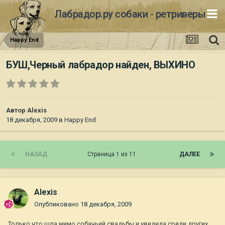
Лабрадор.ру собаки - ретриверы
Happy End
БУШ,Черный лабрадор найден, ВЫХИНО
Автор
Alexis
18 декабря, 2009
в
Happy End
НАЗАД
Страница 1 из 11
ДАЛЕЕ
Alexis
Опубликовано
18 декабря, 2009
Только что шла мимо собачьей свадьбы и увидеда среди других