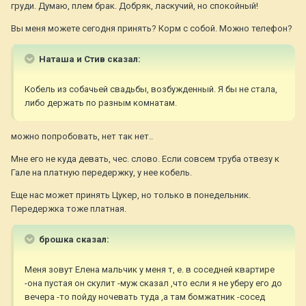
груди. Думаю, плем брак. Добряк, ласкучий, но спокойный!
Вы меня можете сегодня принять? Корм с собой. Можно телефон?
Наташа и Стив сказал:
Кобель из собачьей свадьбы, возбужденный. Я бы не стала,
либо держать по разным комнатам.
можно попробовать, нет так нет..
Мне его не куда девать, чес. слово. Если совсем труба отвезу к
Гале на платную передержку, у нее кобель.
Еще нас может принять Цукер, но только в понедельник.
Передержка тоже платная.
брошка сказал:
Меня зовут Елена мальчик у меня т, е. в соседней квартире
-она пустая он скулит -муж сказал ,что если я не уберу его до
вечера -то пойду ночевать туда ,а там бомжатник -сосед