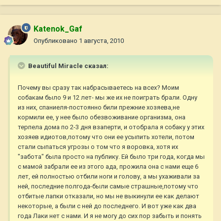
Katenok_Gaf
Опубликовано
1 августа, 2010
Beautiful Miracle сказал:
Почему вы сразу так набрасываетесь на всех? Моим
собакам было 9 и 12 лет- мы же их не поиграть брали. Одну
из них, спаниеля-постоянно били прежние хозяева,не
кормили ее, у нее было обезвоживание организма, она
терпела дома по 2-3 дня взаперти, и отобрала я собаку у этих
хозяев идиотов,потому что они ее усыпить хотели, потом
стали сыпаться угрозы о том что я воровка, хотя их
"забота" была просто на публику. Ей было три года, когда мы
с мамой забрали ее из этого ада, прожила она с нами еще 6
лет, ей полностью отбили ноги и голову, а мы ухаживали за
ней, последние полгода-были самые страшные,потому что
отбитые лапки отказали, но мы не выкинули ее как делают
некоторые, а были с ней до последнего. И вот уже как два
года Лаки нет с нами. И я не могу до сих пор забыть и понять