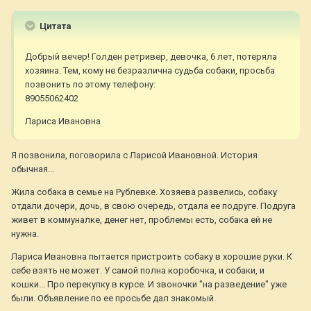
Цитата
Добрый вечер! Голден ретривер, девочка, 6 лет, потеряла
хозяина. Тем, кому не безразлична судьба собаки, просьба
позвонить по этому телефону:
89055062402
Лариса Ивановна
Я позвонила, поговорила с Ларисой Ивановной. История
обычная...
Жила собака в семье на Рублевке. Хозяева развелись, собаку
отдали дочери, дочь, в свою очередь, отдала ее подруге. Подруга
живет в коммуналке, денег нет, проблемы есть, собака ей не
нужна.
Лариса Ивановна пытается пристроить собаку в хорошие руки. К
себе взять не может. У самой полна коробочка, и собаки, и
кошки... Про перекупку в курсе. И звоночки "на разведение" уже
были. Объявление по ее просьбе дал знакомый.