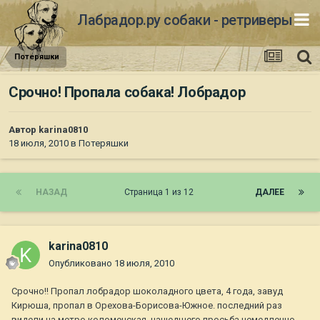
Лабрадор.ру собаки - ретриверы
Потеряшки
Срочно! Пропала собака! Лобрадор
Автор
karina0810
18 июля, 2010
в
Потеряшки
НАЗАД
Страница 1 из 12
ДАЛЕЕ
karina0810
Опубликовано
18 июля, 2010
Срочно!! Пропал лобрадор шоколадного цвета, 4 года, завуд
Кирюша, пропал в Орехова-Борисова-Южное. последний раз
видели на метро коломенская, нащедшего просьба немедленно