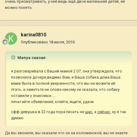
очень присматривать, у неё ведь ещё двое маленький детей, её
можно понять.
karina0810
Опубликовано
18 июля, 2010
Manya сказал:
я разговаривала с Вашей мамой 2.07, она утверждала, что
позвонила дочери,видимо Вам, и Ваша собака дома.Ваша
мама была в полной уверенности, что вы не можете ей
лгать. и заметьте ни слова никому не сказала, что собаку
оставили у знакомых.....
печатайте объявления, клейте, ищите, удачи.
офф:девушка в 22 года пора писать не
щас
, а
сейчас
, ну я так
думаю
Да вы звонили, вы сказали что он на коломенской, вы не знаете