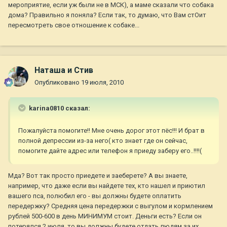
мероприятие, если уж были не в МСК), а маме сказали что собака
дома? Правильно я поняла? Если так, то думаю, что Вам стОит
пересмотреть свое отношение к собаке...
Наташа и Стив
Опубликовано
19 июля, 2010
karina0810 сказал:
Пожалуйста помогите!! Мне очень дорог этот пёс!!! И брат в
полной депрессии из-за него( кто знает где он сейчас,
помогите дайте адрес или телефон я приеду заберу его..!!!!(
Мда? Вот так просто приедете и заеберете? А вы знаете,
например, что даже если вы найдете тех, кто нашел и приютил
вашего пса, полюбил его - вы должны будете оплатить
передержку? Средняя цена передержки с выгулом и кормлением
рублей 500-600 в день МИНИМУМ стоит. Деньги есть? Если он
потерялся 2 июля, то вы должны будете отдать людям за их