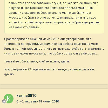
заниматься своей собакой могу и я, я знаю что ей звонили я
в курсе, и щас мне надо его найти это просьба мамы, нам
звонили и сказали заберите его, но мы тогда были не в
Москве, и забрать его не могли,
щас
приехала я и мне надо
его найти.. я только для этого и приехала.. у брата депрессия
не знаем что делать....
я разговаривала с Вашей мамой 2.07, она утверждала, что
позвонила дочери,видимо Вам, и Ваша собака дома.Ваша мама
была в полной уверенности, что вы не можете ей лгать. и заметьте
ни слова никому не сказала, что собаку оставили у знакомых.....
печатайте объявления, клейте, ищите, удачи.
офф:девушка в 22 года пора писать не
щас
, а
сейчас
, ну я так
думаю
karina0810
Опубликовано
18 июля, 2010