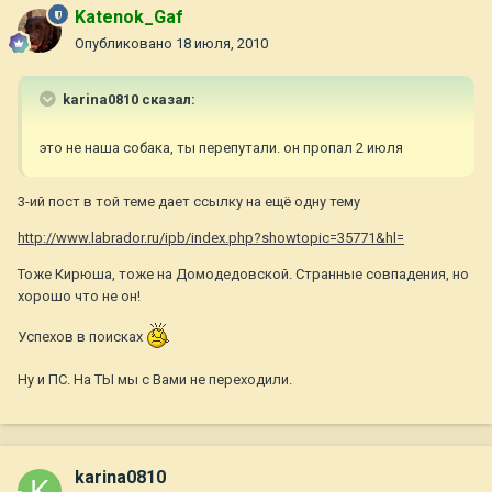
Katenok_Gaf
Опубликовано
18 июля, 2010
karina0810 сказал:
это не наша собака, ты перепутали. он пропал 2 июля
3-ий пост в той теме дает ссылку на ещё одну тему
http://www.labrador.ru/ipb/index.php?showtopic=35771&hl=
Тоже Кирюша, тоже на Домодедовской. Странные совпадения, но
хорошо что не он!
Успехов в поисках
Ну и ПС. На ТЫ мы с Вами не переходили.
karina0810