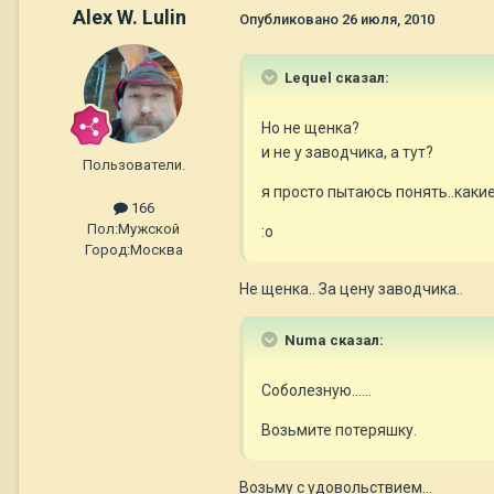
Alex W. Lulin
Опубликовано
26 июля, 2010
Lequel сказал:
Но не щенка?
и не у заводчика, а тут?
Пользователи.
я просто пытаюсь понять..каки
166
Пол:
Мужской
:o
Город:
Москва
Не щенка.. За цену заводчика..
Numa сказал:
Соболезную......
Возьмите потеряшку.
Возьму с удовольствием...