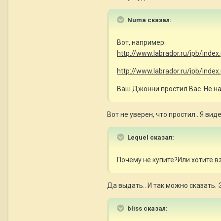
Numa сказал:
Вот, например:
http://www.labrador.ru/ipb/ind
http://www.labrador.ru/ipb/index
Ваш Джонни простил Вас. Не на
Вот не уверен, что простил.. Я виде
Lequel сказал:
Почему не купите?Или хотите в
Да выдать.. И так можно сказать. 
bliss сказал: