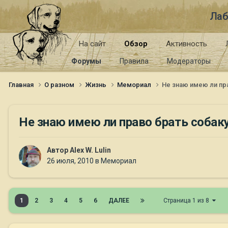
Лаб
На сайт
Обзор
Активность
Форумы
Правила
Модераторы
Главная
О разном
Жизнь
Мемориал
Не знаю имею ли пра
Не знаю имею ли право брать собаку
Автор
Alex W. Lulin
26 июля, 2010
в
Мемориал
1
2
3
4
5
6
ДАЛЕЕ
Страница 1 из 8