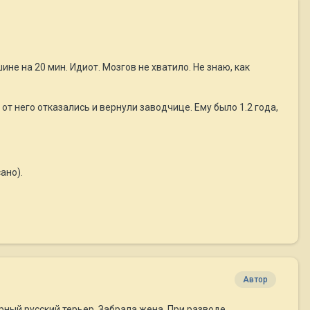
ине на 20 мин. Идиот. Мозгов не хватило. Не знаю, как
от него отказались и вернули заводчице. Ему было 1.2 года,
ано).
Автор
ёрный русский терьер. Забрала жена. При разводе.