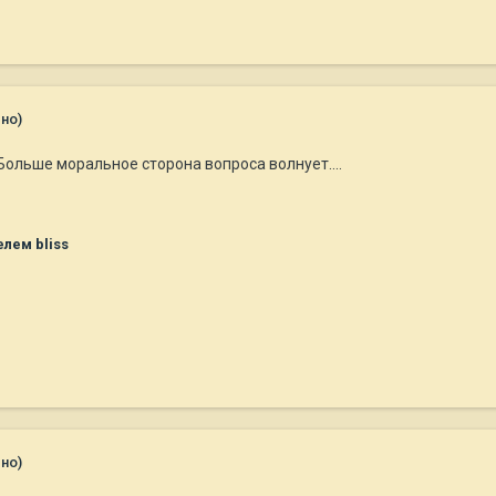
но)
 Больше моральное сторона вопроса волнует....
лем bliss
но)