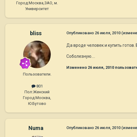
Город:
Москва,ЗАО, м.
Университет
bliss
Опубликовано
26 июля, 2010
(измене
Да вроде человек и купить готов.
Соболезную....
Изменено
26 июля, 2010
пользовате
Пользователи.
801
Пол:
Женский
Город:
Москва,
Ю.Бутово
Numa
Опубликовано
26 июля, 2010
(измене