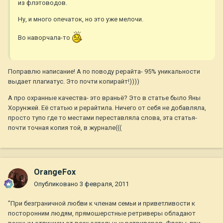
из флэтоводов.
Ну, и много опечаток, но это уже мелочи.
Во наворчала-то
Поправлю написание! А по поводу рерайта- 95% уникальности
выдает плагиатус. Это почти копирайт!))))
А про охранные качества- это враньё? Это в статье было Яны
Хорунжей. Её статью и рерайтила. Ничего от себя не добавляла,
просто тупо где то местами переставляла слова, эта статья-
почти точная копия той, в журнале(((
OrangeFox
Опубликовано
3 февраля, 2011
"При безграничной любви к членам семьи и приветливости к
посторонним людям, прямошерстные ретриверы обладают