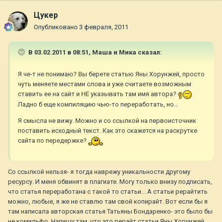
Цукер
Опубликовано
3 февраля, 2011
В 03.02.2011 в 08:51, Маша и Мика сказал:
Я че-т не понимаю? Вы берете статью Яны Хорунжей, просто
чуть меняете местами слова и уже считаете возможным
ставить ее на сайт и НЕ указывать там имя автора?
Ладно б еще компиляцию чью-то переработать, но...
Я смысла не вижу. Можно и со ссылкой на первоисточник
поставить исходный текст. Как это скажется на раскрутке
сайта по передержке?
Со ссылкой нельзя- я тогда наврежу уникальности другому
ресурсу. И меня обвинят в плагиате. Могу только внизу подписать,
что статья переработана с такой то статьи... А статьи рерайтить
можно, любые, я же не ставлю там свой копирайт. Вот если бы я
там написала авторская статья Татьяны Бондаренко- это было бы
не комильфо. Напишу там, что это рерайт статьи Яны Хорунжей.