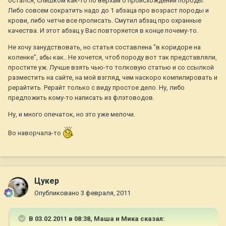
остался, слишком как-то по верхам о происхождении породы.
Либо совсем сократить надо до 1 абзаца про возраст породы и
крови, либо четче все прописать. Смутил абзац про охранные
качества. И этот абзац у Вас повторяется в конце почему-то.
Не хочу занудствовать, но статья составлена "в коридоре на
коленке", абы как.. Не хочется, чтоб породу вот так представляли,
простите уж. Лучше взять чью-то толковую статью и со ссылкой
разместить на сайте, на мой взгляд, чем наскоро компилировать и
рерайтить. Рерайт только с виду простое дело. Ну, либо
предложить кому-то написать из флэтоводов.
Ну, и много опечаток, но это уже мелочи.
Во наворчала-то
Цукер
Опубликовано
3 февраля, 2011
В 03.02.2011 в 08:38, Маша и Мика сказал: