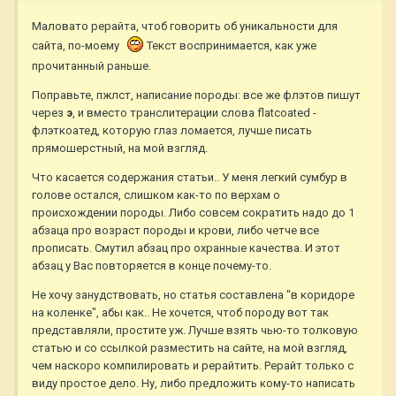
Маловато рерайта, чтоб говорить об уникальности для
сайта, по-моему
Текст воспринимается, как уже
прочитанный раньше.
Поправьте, пжлст, написание породы: все же флэтов пишут
через
э
, и вместо транслитерации слова flatcoated -
флэткоатед, которую глаз ломается, лучше писать
прямошерстный, на мой взгляд.
Что касается содержания статьи.. У меня легкий сумбур в
голове остался, слишком как-то по верхам о
происхождении породы. Либо совсем сократить надо до 1
абзаца про возраст породы и крови, либо четче все
прописать. Смутил абзац про охранные качества. И этот
абзац у Вас повторяется в конце почему-то.
Не хочу занудствовать, но статья составлена "в коридоре
на коленке", абы как.. Не хочется, чтоб породу вот так
представляли, простите уж. Лучше взять чью-то толковую
статью и со ссылкой разместить на сайте, на мой взгляд,
чем наскоро компилировать и рерайтить. Рерайт только с
виду простое дело. Ну, либо предложить кому-то написать