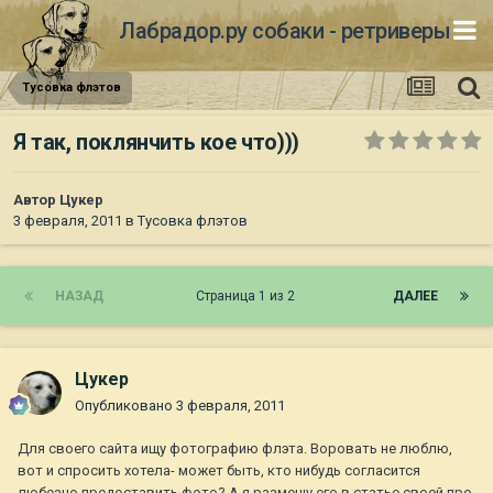
Лабрадор.ру собаки - ретриверы
Тусовка флэтов
Я так, поклянчить кое что)))
Автор
Цукер
3 февраля, 2011
в
Тусовка флэтов
НАЗАД
Страница 1 из 2
ДАЛЕЕ
Цукер
Опубликовано
3 февраля, 2011
Для своего сайта ищу фотографию флэта. Воровать не люблю,
вот и спросить хотела- может быть, кто нибудь согласится
любезно предоставить фото? А я размещу его в статье своей про