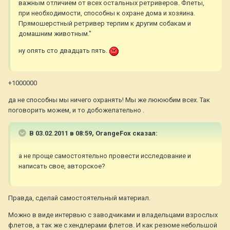
важным отличием от всех остальных ретриверов. Флеты,
при необходимости, способны к охране дома и хозяина.
Прямошерстный ретривер терпим к другим собакам и
домашним животным."
ну опять сто двадцать пять.
+1000000
да не способны мы ничего охранять! Мы же люююбим всех. Так
поговорить можем, и то добожелательно .
В 03.02.2011 в 08:59, OrangeFox сказал:
а не проще самостоятельно провести исследование и
написать свое, авторское?
Правда, сделай самостоятельный материал.
Можно в виде интервью с заводчиками и владельцами взрослых
флетов, а так же с хендлерами флетов. И как резюме небольшой