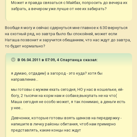
Может и правда связаться с Майбах, попросить до вечера их
забрать, а вечером уже лучше от нее их забирать?
Вообще я могу и сейчас сдернуться мне главное к 6:30 вернуться
на охотный ряд, но завтра было бы спокойней, может если
Наташа позвонит и заручится обещанием, что нас ждут до завтра,
то будет нормально?
В 06.04.2011 в 07:09, 4 Спартанца сказал:
я думаю, отдадим) а загород - это куда? хотя бы
направление...
мы готовы с мужем ехать сегодня, НО у нас в кошельке, ей-
богу, 2 тысячи на корм нам и собаке,выкупать не на что(
Маша сегодня не особо может, я так понимаю, а деньги есть
у нее...
Девчонки, которые готовы взять щенков на передержку -
напишите в личку районы обитания, чтоб нам примерно
представлять, какие концы нас ждут