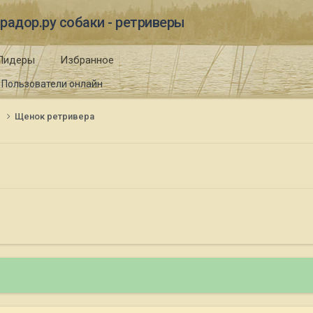
радор.ру собаки - ретриверы
Лидеры
Избранное
Пользователи онлайн
и
Щенок ретривера