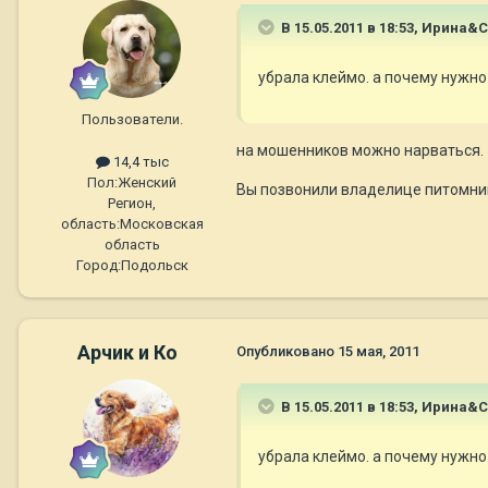
В 15.05.2011 в 18:53, Ирина&
убрала клеймо. а почему нужн
Пользователи.
на мошенников можно нарваться.
14,4 тыс
Пол:
Женский
Вы позвонили владелице питомни
Регион,
область:
Московская
область
Город:
Подольск
Арчик и Ко
Опубликовано
15 мая, 2011
В 15.05.2011 в 18:53, Ирина&
убрала клеймо. а почему нужн