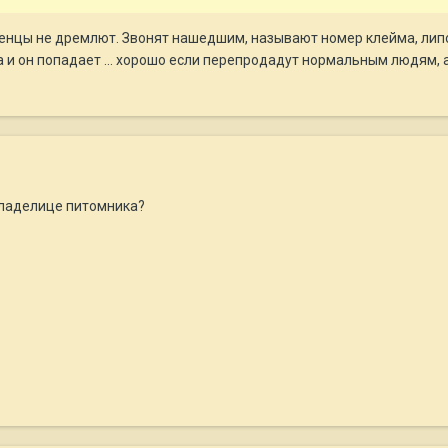
енцы не дремлют. Звонят нашедшим, называют номер клейма, липов
 он попадает ... хорошо если перепродадут нормальным людям, а 
владелице питомника?