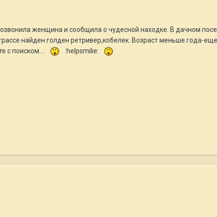
позвонила женщина и сообщила о чудесной находке. В дачном посе
рассе найден голден ретривер,кобелек. Возраст меньше года-еще н
е с поиском....
:helpsmilie: