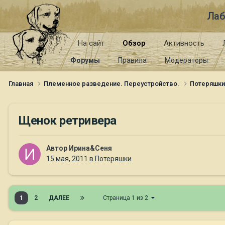
Лаб
На сайт
Обзор
Активность
Форумы
Правила
Модераторы
Главная
Племенное разведение. Переустройство.
Потеряшк
Щенок ретривера
Автор
Ирина&Сеня
15 мая, 2011
в
Потеряшки
1
2
ДАЛЕЕ
Страница 1 из 2