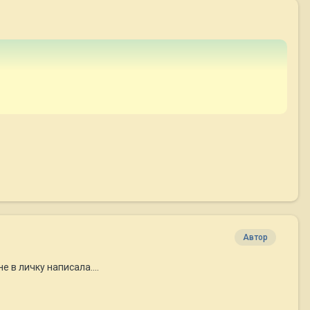
Автор
 в личку написала....