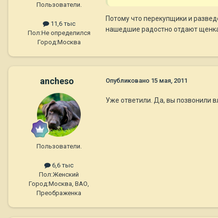
Пользователи.
Потому что перекупщики и развед
11,6 тыс
нашедшие радостно отдают щенка и
Пол:
Не определился
Город:
Москва
ancheso
Опубликовано
15 мая, 2011
Уже ответили. Да, вы позвонили 
Пользователи.
6,6 тыс
Пол:
Женский
Город:
Москва, ВАО,
Преображенка