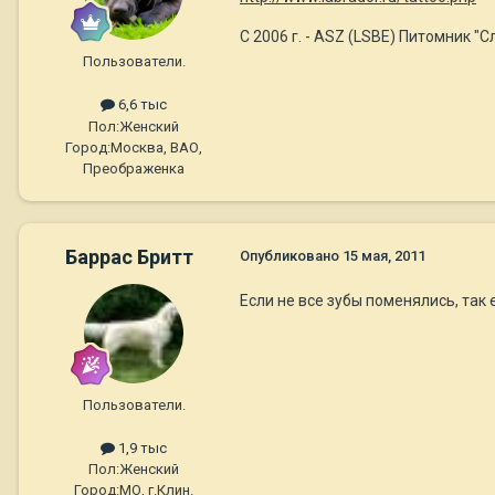
C 2006 г. - ASZ (LSBE) Питомник "С
Пользователи.
6,6 тыс
Пол:
Женский
Город:
Москва, ВАО,
Преображенка
Баррас Бритт
Опубликовано
15 мая, 2011
Если не все зубы поменялись, так е
Пользователи.
1,9 тыс
Пол:
Женский
Город:
МО, г.Клин.