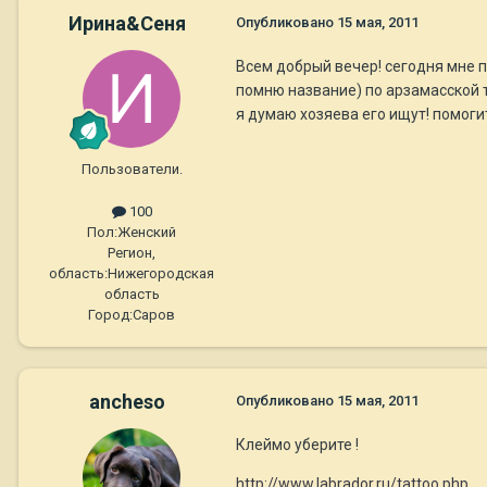
Ирина&Сеня
Опубликовано
15 мая, 2011
Всем добрый вечер! сегодня мне 
помню название) по арзамасской т
я думаю хозяева его ищут! помогит
Пользователи.
100
Пол:
Женский
Регион,
область:
Нижегородская
область
Город:
Саров
ancheso
Опубликовано
15 мая, 2011
Клеймо уберите !
http://www.labrador.ru/tattoo.php