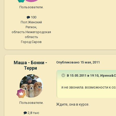
Пользователи.
100
Пол:
Женский
Регион,
область:
Нижегородская
область
Город:
Саров
Маша - Бонни -
Опубликовано
15 мая, 2011
Терри
В 15.05.2011 в 19:10, Ирина&
я не звонила. возможности к со
Пользователи.
Ждите, она в курсе.
2,8 тыс