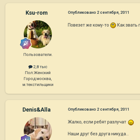
Ksu-rom
Опубликовано
2 сентября, 2011
Повезет же кому-то
Как звать 
Пользователи.
2,8 тыс
Пол:
Женский
Город:
москва,
м.текстильщики
Denis&Alla
Опубликовано
2 сентября, 2011
Жалко, если ребят разлучат
Наши друг без друга никуда...