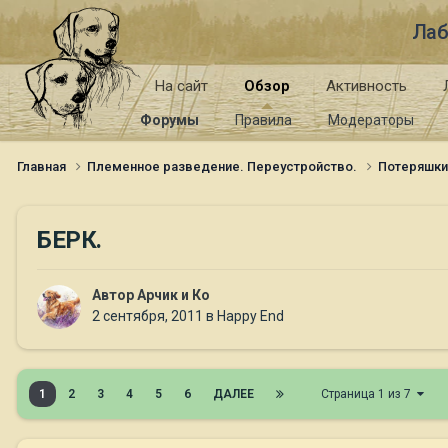
Лаб
На сайт
Обзор
Активность
Форумы
Правила
Модераторы
Главная
Племенное разведение. Переустройство.
Потеряшк
БЕРК.
Автор
Арчик и Ко
2 сентября, 2011
в
Happy End
1
2
3
4
5
6
ДАЛЕЕ
Страница 1 из 7