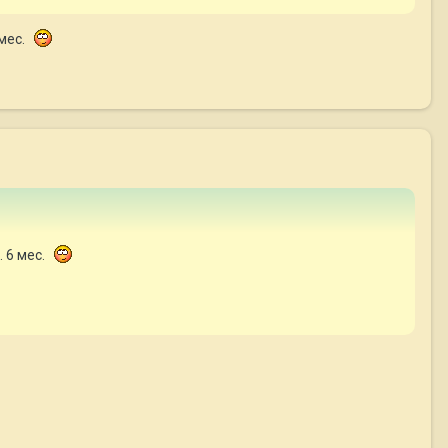
 мес.
. 6 мес.