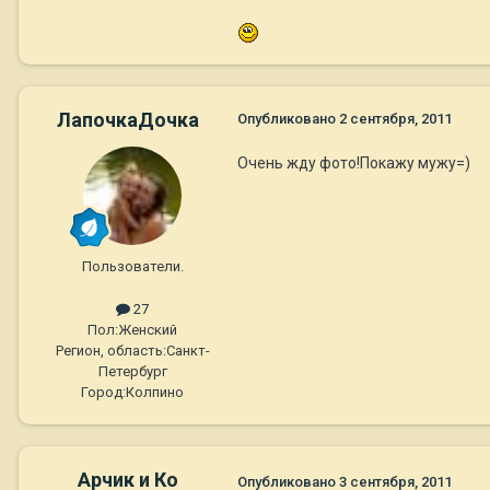
ЛапочкаДочка
Опубликовано
2 сентября, 2011
Очень жду фото!Покажу мужу=)
Пользователи.
27
Пол:
Женский
Регион, область:
Санкт-
Петербург
Город:
Колпино
Арчик и Ко
Опубликовано
3 сентября, 2011