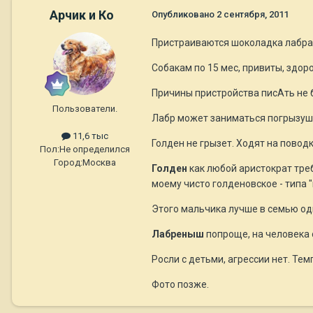
Арчик и Ко
Опубликовано
2 сентября, 2011
Пристраиваются шоколадка лабрад
Собакам по 15 мес, привиты, здоро
Причины пристройства писАть не б
Пользователи.
Лабр может заниматься погрызуш
11,6 тыс
Голден не грызет. Ходят на повод
Пол:
Не определился
Город:
Москва
Голден
как любой аристократ треб
моему чисто голденовское - типа "
Этого мальчика лучше в семью од
Лабреныш
попроще, на человека 
Росли с детьми, агрессии нет. Те
Фото позже.