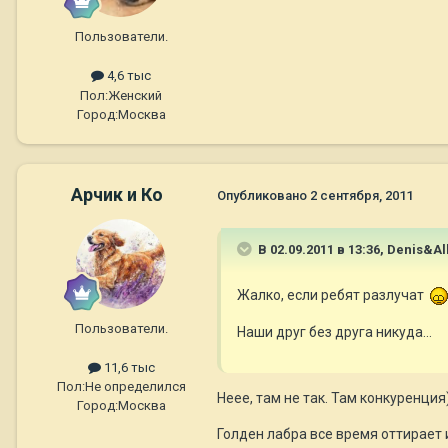
Пользователи.
4,6 тыс
Пол:
Женский
Город:
Москва
Арчик и Ко
Опубликовано
2 сентября, 2011
В 02.09.2011 в 13:36, Denis&Al
Жалко, если ребят разлучат
Пользователи.
Наши друг без друга никуда...
11,6 тыс
Пол:
Не определился
Неее, там не так. Там конкуренция
Город:
Москва
Голден лабра все время оттирает 