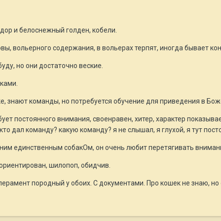
ор и белоснежный голден, кобели.
вы, вольерного содержания, в вольерах терпят, иногда бывает конф
уду, но они достаточно веские.
ками.
ке, знают команды, но потребуется обучение для приведения в Бож
ует постоянного внимания, своенравен, хитер, характер показывает
кто дал команду? какую команду? я не слышал, я глухой, я тут пос
ним единственным собакОм, он очень любит перетягивать внимание
ориентирован, шилопоп, обидчив.
мперамент породный у обоих. С документами. Про кошек не знаю, но