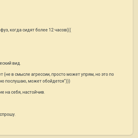
уз, когда сидят более 12 часов(((
еский вид.
 (не в смысле агрессии, просто может упрям, но это по
тою послушаю, может обойдется")))
 на себя, настойчив.
 спрошу.