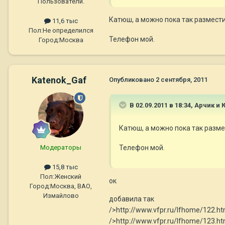
Пользователи.
Катюш, а можно пока так размест
11,6 тыс
Пол:
Не определился
Телефон мой.
Город:
Москва
Katenok_Gaf
Опубликовано
2 сентября, 2011
В 02.09.2011 в 18:34, Арчик и 
Катюш, а можно пока так разм
Модераторы
Телефон мой.
15,8 тыс
Пол:
Женский
ок
Город:
Москва, ВАО,
Измайлово
добавила так
/>http://www.vfpr.ru/lfhome/122.ht
/>http://www.vfpr.ru/lfhome/123.ht