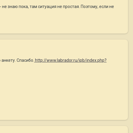
 не знаю пока, там ситуация не простая. Поэтому, если не
анкету. Спасибо.
http://www.labrador.ru/ipb/index.php?