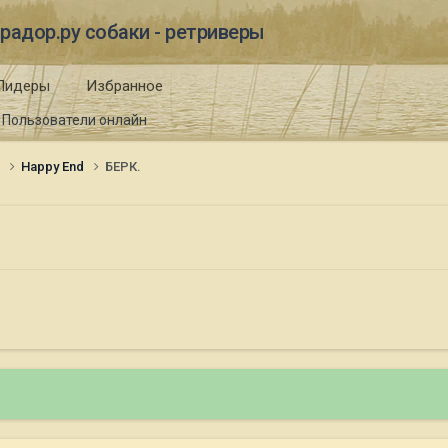
радор.ру собаки - ретриверы
Лидеры
Избранное
Пользователи онлайн
и
Happy End
БЕРК.