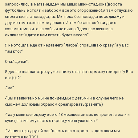
запросились в магазин,идем мы мимо мини-стадиона(ворота
футбольные стоят и забором все это огороженно),я там отпускаю
своего щена с поводка,т.к. Мы пока без поводка не ходим.Ну и
другие там тоже самое делают.И там бегают собаки две с
хозами.темно.что за собаки не видно.Вдруг нас женщина
окликает:"идите к нам играть,будет весело"
Я не отошла еще от недавнего "лабра",спрашиваю сразу:"а у Вас
там кто?"
Она:"щенки".
Я делаю шаг навстречу уже и вижу стаффа.торможу.говорю:"у Вас
стафф?"
-"да"
-"Вы извините,но мы не пойдем,мы с детьми и в случае чего не
сможем должным образом среагировать(разнять)
-"да у меня щенок,ему всего 13 месяцев,он вас не тронет!,а если и
кусит,я сама ему пасть открою,у меня уже опыт!"
-"Извините,в другой раз"(пасть она откроет...и достанем мы
котлету,а не ТОЯ)