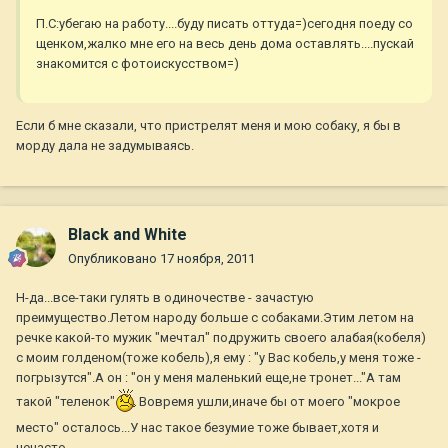
П.С:убегаю на работу....буду писать оттуда=)сегодня поеду со
щенком,жалко мне его на весь день дома оставлять....пускай
знакомится с фотоискусством=)
Если б мне сказали, что пристрелят меня и мою собаку, я бы в
морду дала не задумываясь.
Black and White
Опубликовано
17 ноября, 2011
Н-да...все-таки гулять в одиночестве - зачастую
преимущество.Летом народу больше с собаками.Этим летом на
речке какой-то мужик "мечтал" подружить своего алабая(кобеля)
с моим голденом(тоже кобель),я ему : "у Вас кобель,у меня тоже -
погрызутся".А он : "он у меня маленький еще,не тронет..."А там
такой "теленок"
Вовремя ушли,иначе бы от моего "мокрое
место" осталось...У нас такое безумие тоже бывает,хотя и
нечасто.