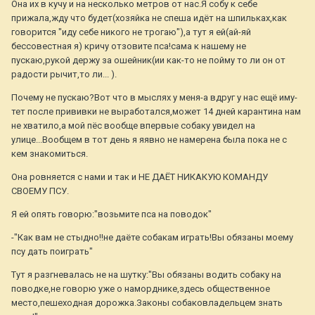
Она их в кучу и на несколько метров от нас.Я собу к себе
прижала,жду что будет(хозяйка не спеша идёт на шпильках,как
говорится "иду себе никого не трогаю"),а тут я ей(ай-яй
бессовестная я) кричу отзовите пса!сама к нашему не
пускаю,рукой держу за ошейник(ии как-то не пойму то ли он от
радости рычит,то ли... ).
Почему не пускаю?Вот что в мыслях у меня-а вдруг у нас ещё иму-
тет после прививки не выработался,может 14 дней карантина нам
не хватило,а мой пёс вообще впервые собаку увидел на
улице...Вообщем в тот день я яявно не намерена была пока не с
кем знакомиться.
Она ровняется с нами и так и НЕ ДАЁТ НИКАКУЮ КОМАНДУ
СВОЕМУ ПСУ.
Я ей опять говорю:"возьмите пса на поводок"
-"Как вам не стыдно!!не даёте собакам играть!Вы обязаны моему
псу дать поиграть"
Тут я разгневалась не на шутку:"Вы обязаны водить собаку на
поводке,не говорю уже о наморднике,здесь общественное
место,пешеходная дорожка.Законы собаковладельцем знать