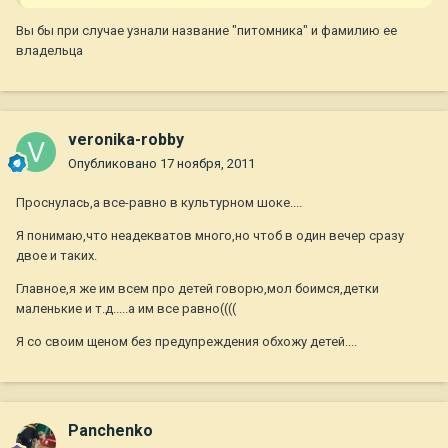
Вы бы при случае узнали название "питомника" и фамилию ее
владельца
veronika-robby
Опубликовано
17 ноября, 2011
Проснулась,а все-равно в культурном шоке....
Я понимаю,что неадекватов много,но чтоб в один вечер сразу
двое и таких.
Главное,я же им всем про детей говорю,мол боимся,детки
маленькие и т.д.....а им все равно((((
Я со своим щеном без предупреждения обхожу детей....
Panchenko