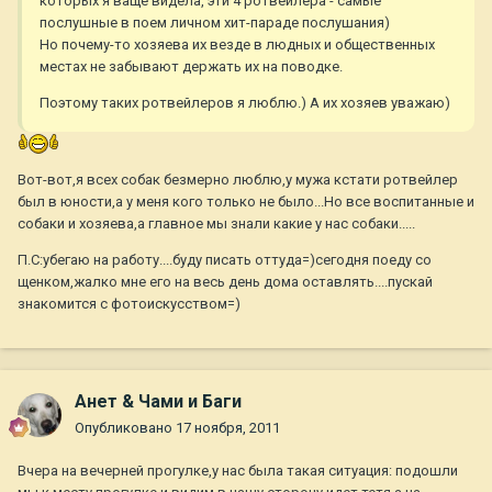
которых я ваще видела, эти 4 ротвейлера - самые
послушные в поем личном хит-параде послушания)
Но почему-то хозяева их везде в людных и общественных
местах не забывают держать их на поводке.
Поэтому таких ротвейлеров я люблю.) А их хозяев уважаю)
Вот-вот,я всех собак безмерно люблю,у мужа кстати ротвейлер
был в юности,а у меня кого только не было...Но все воспитанные и
собаки и хозяева,а главное мы знали какие у нас собаки.....
П.С:убегаю на работу....буду писать оттуда=)сегодня поеду со
щенком,жалко мне его на весь день дома оставлять....пускай
знакомится с фотоискусством=)
Анет & Чами и Баги
Опубликовано
17 ноября, 2011
Вчера на вечерней прогулке,у нас была такая ситуация: подошли