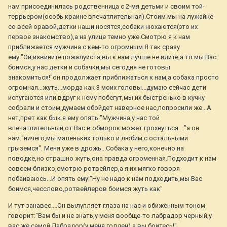
нам присоединилась родственница с 2-мя детьми и своим той-
террьером(особь краине впечатлительная).Стоим мы на лужайке
со всей оравой,детки наши носятся,собаки нюхаются(это их
первое знакомство),а на улице темно уже.Смотрю я к нам
приближается мужчина с кем-то огромным.Я так сразу
ему:"Ой,извините пожалуйста,вы к нам лучше не идите,а то мы Вас
боимся,у нас детки и собачки,мы сегодня не готовы
знакомиться!"он продолжает приближаться к нам,а собака просто
огромная...жуть...морда как 3 моих головы...думаю сейчас дети
испугаются или вдруг к нему побегут,мы их быстренько в кучку
собрали и стоим,думаем обойдет наверное нас,попросили же...А
нет,прет как бык.я ему опять:"Мужчина,у нас той
впечатлительный,от Вас в обморок может грохнуться...."а он
нам:"ничего,мы маленьких только и любим,с остальными
грыземся". Меня уже в дрожь...Собака у него,конечно на
поводке,но страшно жуть,она правда огроменная.Подходит к нам
совсем близко,смотрю ротвейлер,а я их мягко говоря
побаиваюсь...И опять ему:"Ну не надо к нам подходить,мы Вас
боимся,чесслово,ротвейлеров боимся жуть как"
И тут занавес....Он вылупляет глаза на нас и обиженным тоном
говорит:"Вам бы и не знать,у меня вообще-то лабрадор черный,у
вас же самой Лабрадор(у меня голден),а вы боитесь!"