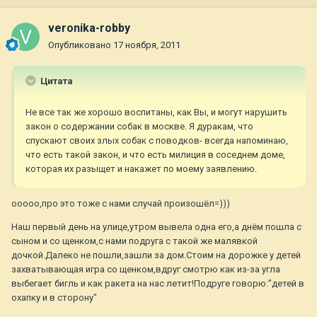
veronika-robby
Опубликовано
17 ноября, 2011
Цитата
Не все так же хорошо воспитаны, как Вы, и могут нарушить
закон о содержании собак в москве. Я дуракам, что
спускают своих злых собак с поводков- всегда напоминаю,
что есть такой закон, и что есть милиция в соседнем доме,
которая их разыщет и накажет по моему заявлению.
ооооо,про это тоже с нами случай произошёл=)))
Наш первый день на улице,утром вывела одна его,а днём пошла с
сыном и со щенком,с нами подруга с такой же малявкой
дочкой.Далеко не пошли,зашли за дом.Стоим на дорожке у детей
захватывающая игра со щенком,вдруг смотрю как из-за угла
выбегает бигль и как ракета на нас летит!Подруге говорю:"детей в
охапку и в сторону"