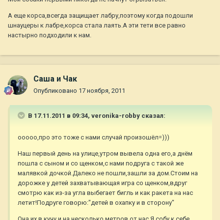
А еще корса,всегда защищает лабру,поэтому когда подошли
шнауцеры к лабре,корса стала лаять.А эти тети все равно
настырно подходили к нам.
Саша и Чак
Опубликовано
17 ноября, 2011
В 17.11.2011 в 09:34, veronika-robby сказал:
ооооо,про это тоже с нами случай произошёл=)))
Наш первый день на улице,утром вывела одна его,а днём
пошла с сыном и со щенком,с нами подруга с такой же
малявкой дочкой.Далеко не пошли,зашли за дом.Стоим на
дорожке у детей захватывающая игра со щенком,вдруг
смотрю как из-за угла выбегает бигль и как ракета на нас
летит!Подруге говорю:"детей в охапку и в сторону"
Она их в кучу и на несколько метров от нас.Я собу к себе