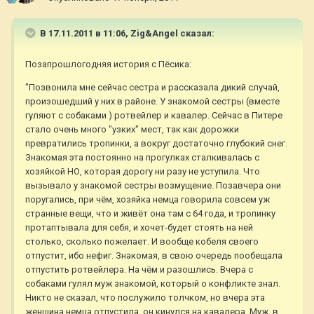
В 17.11.2011 в 11:06, Zig&Angel сказал:
Позапрошлогодняя история с Пёсика:
"Позвонила мне сейчас сестра и рассказала дикий случай,
произошедший у них в районе. У знакомой сестры (вместе
гуляют с собаками ) ротвейлер и кавалер. Сейчас в Питере
стало очень много "узких" мест, так как дорожки
превратились тропинки, а вокруг достаточно глубокий снег.
Знакомая эта постоянно на прогулках сталкивалась с
хозяйкой НО, которая дорогу ни разу не уступила. Что
вызывало у знакомой сестры возмущение. Позавчера они
поругались, при чём, хозяйка немца говорила совсем уж
странные вещи, что и живёт она там с 64 года, и тропинку
протаптывала для себя, и хочет-будет стоять на ней
столько, сколько пожелает. И вообще кобеля своего
отпустит, ибо нефиг. Знакомая, в свою очередь пообещала
отпустить ротвейлера. На чём и разошлись. Вчера с
собаками гулял муж знакомой, который о конфликте знал.
Никто не сказал, что послужило толчком, но вчера эта
женщина немца отпустила, он кинулся на кавалера. Муж, в