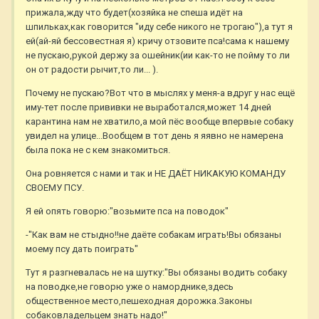
прижала,жду что будет(хозяйка не спеша идёт на
шпильках,как говорится "иду себе никого не трогаю"),а тут я
ей(ай-яй бессовестная я) кричу отзовите пса!сама к нашему
не пускаю,рукой держу за ошейник(ии как-то не пойму то ли
он от радости рычит,то ли... ).
Почему не пускаю?Вот что в мыслях у меня-а вдруг у нас ещё
иму-тет после прививки не выработался,может 14 дней
карантина нам не хватило,а мой пёс вообще впервые собаку
увидел на улице...Вообщем в тот день я яявно не намерена
была пока не с кем знакомиться.
Она ровняется с нами и так и НЕ ДАЁТ НИКАКУЮ КОМАНДУ
СВОЕМУ ПСУ.
Я ей опять говорю:"возьмите пса на поводок"
-"Как вам не стыдно!!не даёте собакам играть!Вы обязаны
моему псу дать поиграть"
Тут я разгневалась не на шутку:"Вы обязаны водить собаку
на поводке,не говорю уже о наморднике,здесь
общественное место,пешеходная дорожка.Законы
собаковладельцем знать надо!"