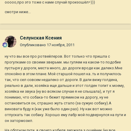
ооооо,про это тоже с нами случай произошёл=)))
смотри ниже...
Селунская Ксения
Опубликовано
17 ноября, 2011
ну что вы все про ротвейлеров. Вот только что пришла с
прогулками со своими зверьми. мы гуляем на каком-то подобие
пустыря у дороги, места много, до дороги вроде как далеко.Мне
спокойно в этом плане. Мой старшой пошел ка..ть и получилось
так, что сел совсем недалеко от дороги. В дали вижу голдена,
реально в дали, хозяйка еще дальше и этот голден топит к моему,
хозяйка ни звука (ну во всяком случае я не слышала), и тут я
понимаю, что собака-то бежит прямиком на дорогу, ну не
остановиться он, страшно жуть стало (за сужую собаку).А
виновата буду я (как уже было один раз). Ну как вот можно
отпускать так собаку. Хорошо ему лабр мой подвернулся на пути и
он затормозил.
На обртном пути, я своего кобеля держала з ошейник (ну все