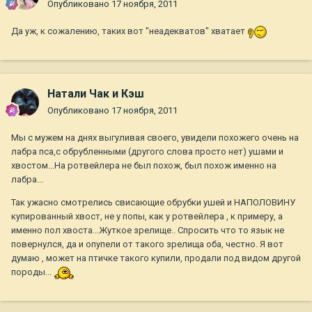
Опубликовано
17 ноября, 2011
Да уж, к сожалению, таких вот "неадекватов" хватает
Натали Чак и Кэш
Опубликовано
17 ноября, 2011
Мы с мужем на днях выгуливая своего, увидели похожего очень на
лабра пса,с обрубленными (другого слова просто нет) ушами и
хвостом...На ротвейлера не был похож, был похож именно на
лабра...
Так ужасно смотрелись свисающие обрубки ушей и НАПОЛОВИНУ
купированный хвост, не у попы, как у ротвейлера , к примеру, а
именно пол хвоста...Жуткое зрелище.. Спросить что то язык не
повернулся, да и опупели от такого зрелища оба, честно. Я вот
думаю , может на птичке такого купили, продали под видом другой
породы...