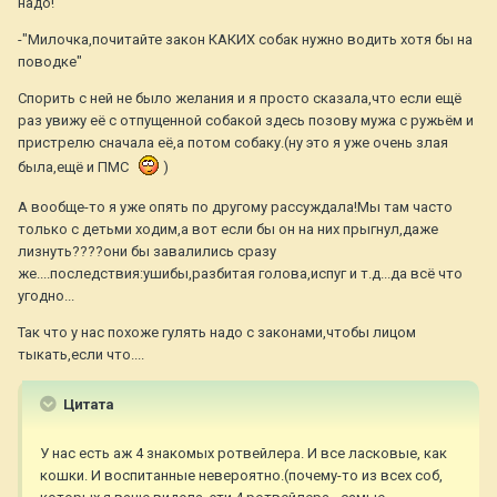
надо!"
-"Милочка,почитайте закон КАКИХ собак нужно водить хотя бы на
поводке"
Спорить с ней не было желания и я просто сказала,что если ещё
раз увижу её с отпущенной собакой здесь позову мужа с ружьём и
пристрелю сначала её,а потом собаку.(ну это я уже очень злая
была,ещё и ПМС
)
А вообще-то я уже опять по другому рассуждала!Мы там часто
только с детьми ходим,а вот если бы он на них прыгнул,даже
лизнуть????они бы завалились сразу
же....последствия:ушибы,разбитая голова,испуг и т.д...да всё что
угодно...
Так что у нас похоже гулять надо с законами,чтобы лицом
тыкать,если что....
Цитата
У нас есть аж 4 знакомых ротвейлера. И все ласковые, как
кошки. И воспитанные невероятно.(почему-то из всех соб,