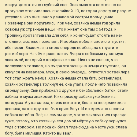
вокруг достаточно глубокий снег. Знакомая эта постоянно на
прогулках сталкивалась с хозяйкой НО, которая дорогу ни разу не
уступила. Что вызывало у знакомой сестры возмущение.
Позавчера они поругались, при чём, хозяйка немца говорила
совсем уж странные вещи, что и живёт она там с 64 года, и
тропинку протаптывала для себя, и хочет-будет стоять на ней
столько, сколько пожелает. И вообще кобеля своего отпустит,
ибо нефиг. Знакомая, в свою очередь пообещала отпустить
ротвейлера. На чём и разошлись. Вчера с собаками гулял муж
знакомой, который о конфликте знал. Никто не сказал, что
послужило толчком, но вчера эта женщина немца отпустила, он
кинулся на кавалера. Муж, в свою очередь, отпустил ротвейлера,
тот стал жрать немца. Хозяйка немца стала бить ротвейлера,
хозяин ротвейлера толкнул её, она упала, после чего позвонила
своему сыну. Сын прибежал с другом и бейсбольной битой, стали
избивать мужа знакомой. К их приходу собаки уже были на
поводках. А у кавалера, очень некстати, была на шее рывковая
цепочка, за которую он был пристёгнут. И во время потасовки
собака погибла. Всё, на самом деле, могло закончиться гораздо
хуже, потому, что хозяин унеся домой мёртвую собаку вернулся
туда с топором. Но пока он бегал туда-сюда на месте уже, слава
богу, была милиция. Кто-то вызвал.