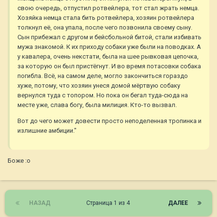
свою очередь, отпустил ротвейлера, тот стал жрать немца.
Хозяйка немца стала бить ротвейлера, хозяин ротвейлера
толкнул её, она упала, после чего позвонила своему сыну.
Сын прибежал с другом и бейсбольной битой, стали избивать
мужа знакомой. К их приходу собаки уже были на поводках. А
у кавалера, очень некстати, была на шее рывковая цепочка,
за которую он был пристёгнут. И во время потасовки собака
погибла. Всё, на самом деле, могло закончиться гораздо
хуже, потому, что хозяин унеся домой мёртвую собаку
вернулся туда с топором. Но пока он бегал туда-сюда на
месте уже, слава богу, была милиция. Кто-то вызвал.
Вот до чего может довести просто неподеленная тропинка и
излишние амбиции."
Боже :o
НАЗАД
Страница 1 из 4
ДАЛЕЕ