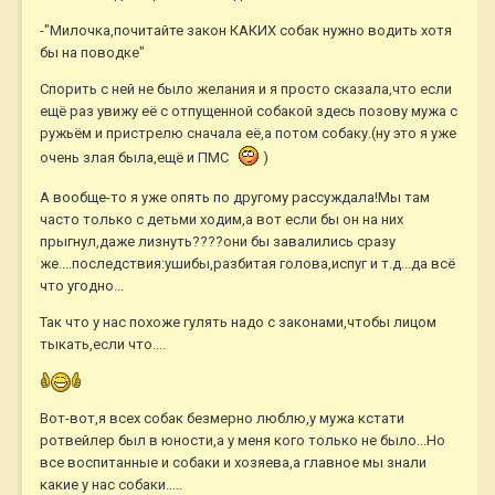
-"Милочка,почитайте закон КАКИХ собак нужно водить хотя
бы на поводке"
Спорить с ней не было желания и я просто сказала,что если
ещё раз увижу её с отпущенной собакой здесь позову мужа с
ружьём и пристрелю сначала её,а потом собаку.(ну это я уже
очень злая была,ещё и ПМС
)
А вообще-то я уже опять по другому рассуждала!Мы там
часто только с детьми ходим,а вот если бы он на них
прыгнул,даже лизнуть????они бы завалились сразу
же....последствия:ушибы,разбитая голова,испуг и т.д...да всё
что угодно...
Так что у нас похоже гулять надо с законами,чтобы лицом
тыкать,если что....
Вот-вот,я всех собак безмерно люблю,у мужа кстати
ротвейлер был в юности,а у меня кого только не было...Но
все воспитанные и собаки и хозяева,а главное мы знали
какие у нас собаки.....