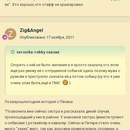
ее". Это хорошо,что стафф не среагировал.
Zig&Angel
Опубликовано
17 ноября, 2011
veronika-robby сказал:
Спорить с ней не было желания и я просто сказала,что если
ещё раз увижу её с отпущенной собакой здесь позову мужа с
ружьём и пристрелю сначала её,а потом собаку.(ну это я уже
очень злая была,ещё и ПМС
)
Позапрошлогодняя история с Пёсика:
"Позвонила мне сейчас сестра и рассказала дикий случай,
произошедший у них в районе. У знакомой сестры (вместе гуляют
с собаками ) ротвейлер и кавалер. Сейчас в Питере стало очень
много "узких" мест, так как дорожки превратились тропинки, а