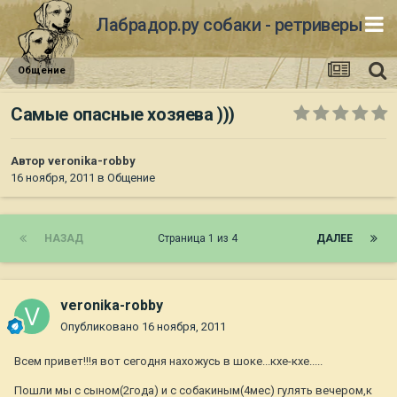
Лабрадор.ру собаки - ретриверы
Общение
Самые опасные хозяева )))
Автор
veronika-robby
16 ноября, 2011
в
Общение
НАЗАД
Страница 1 из 4
ДАЛЕЕ
veronika-robby
Опубликовано
16 ноября, 2011
Всем привет!!!я вот сегодня нахожусь в шоке...кхе-кхе.....
Пошли мы с сыном(2года) и с собакиным(4мес) гулять вечером,к