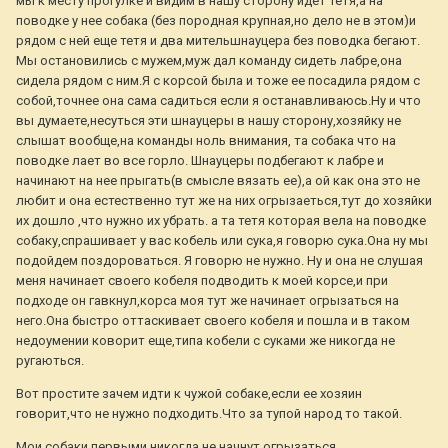
мы к месту прогулке и видим в нашу сторону идет тетя,а на
поводке у нее собака (без породная крупная,но дело не в этом)и
рядом с ней еще тетя и два мительшнауцера без поводка бегают.
Мы остановились с мужем,муж дал команду сидеть лабре,она
сидела рядом с ним.Я с корсой была и тоже ее посадила рядом с
собой,точнее она сама садиться если я останавливаюсь.Ну и что
вы думаете,несуться эти шнауцеры в нашу сторону,хозяйку не
слышат вообще,на команды ноль внимания, та собака что на
поводке лает во все горло. Шнауцеры подбегают к лабре и
начинают на нее прыгать(в смысле вязать ее),а ой как она это не
любит и она естественно тут же на них огрызаеться,тут до хозяйки
их дошло ,что нужно их убрать. а та тетя которая вела на поводке
собаку,спрашивает у вас кобель или сука,я говорю сука.Она ну мы
подойдем поздороваться. Я говорю не нужно. Ну и она не слушая
меня начинает своего кобеля подводить к моей корсе,и при
подходе он гавкнул,корса моя тут же начинает огрызаться на
него.Она быстро оттаскивает своего кобеля и пошла и в таком
недоумении коворит еще,типа кобели с суками же никогда не
ругаються.
Вот простите зачем идти к чужой собаке,если ее хозяин
говорит,что не нужно подходить.Что за тупой народ то такой.
Мои собаки первыми никогда не начнут огрызаться.