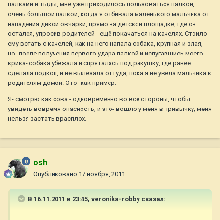
палками и тыды, мне уже приходилось пользоваться палкой,
очень большой палкой, когда я отбивала маленького мальчика от
нападения дикой овчарки, прямо на детской площадке, где он
остался, упросив родителей - ещё покачаться на качелях. Стоило
ему встать с качелей, как на него напала собака, крупная и злая,
но- после получения первого удара палкой и испугавшись моего
крика- собака убежала и спряталась под ракушку, где ранее
сделала подкоп, и не вылезала оттуда, пока я не увела мальчика к
родителям домой. Это- как пример.
Я- смотрю как сова - одновременно во все стороны, чтобы
увидеть вовремя опасность, и это- вошло у меня в привычку, меня
нельзя застать врасплох.
osh
Опубликовано
17 ноября, 2011
В 16.11.2011 в 23:45, veronika-robby сказал: