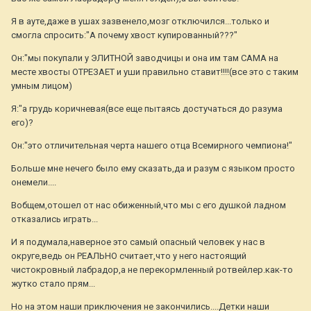
Я в ауте,даже в ушах зазвенело,мозг отключился...только и
смогла спросить:"А почему хвост купированный???"
Он:"мы покупали у ЭЛИТНОЙ заводчицы и она им там САМА на
месте хвосты ОТРЕЗАЕТ и уши правильно ставит!!!!(все это с таким
умным лицом)
Я:"а грудь коричневая(все еще пытаясь достучаться до разума
его)?
Он:"это отличительная черта нашего отца Всемирного чемпиона!"
Больше мне нечего было ему сказать,да и разум с языком просто
онемели....
Вобщем,отошел от нас обиженный,что мы с его душкой ладном
отказались играть...
И я подумала,наверное это самый опасный человек у нас в
округе,ведь он РЕАЛЬНО считает,что у него настоящий
чистокровный лабрадор,а не перекормленный ротвейлер.как-то
жутко стало прям...
Но на этом наши приключения не закончились....Детки наши