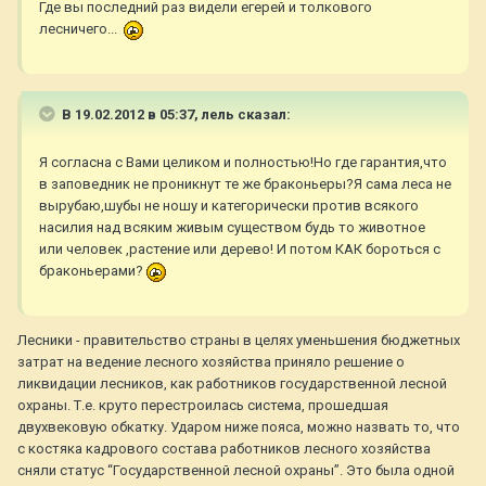
Где вы последний раз видели егерей и толкового
лесничего...
В 19.02.2012 в 05:37, лель сказал:
Я согласна с Вами целиком и полностью!Но где гарантия,что
в заповедник не проникнут те же браконьеры?Я сама леса не
вырубаю,шубы не ношу и категорически против всякого
насилия над всяким живым существом будь то животное
или человек ,растение или дерево! И потом КАК бороться с
браконьерами?
Лесники - правительство страны в целях уменьшения бюджетных
затрат на ведение лесного хозяйства приняло решение о
ликвидации лесников, как работников государственной лесной
охраны. Т.е. круто перестроилась система, прошедшая
двухвековую обкатку. Ударом ниже пояса, можно назвать то, что
с костяка кадрового состава работников лесного хозяйства
сняли статус “Государственной лесной охраны”. Это была одной