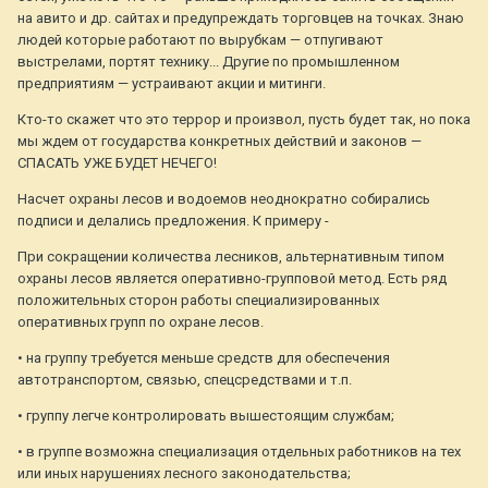
на авито и др. сайтах и предупреждать торговцев на точках. Знаю
людей которые работают по вырубкам — отпугивают
выстрелами, портят технику... Другие по промышленном
предприятиям — устраивают акции и митинги.
Кто-то скажет что это террор и произвол, пусть будет так, но пока
мы ждем от государства конкретных действий и законов —
СПАСАТЬ УЖЕ БУДЕТ НЕЧЕГО!
Насчет охраны лесов и водоемов неоднократно собирались
подписи и делались предложения. К примеру -
При сокращении количества лесников, альтернативным типом
охраны лесов является оперативно-групповой метод. Есть ряд
положительных сторон работы специализированных
оперативных групп по охране лесов.
• на группу требуется меньше средств для обеспечения
автотранспортом, связью, спецсредствами и т.п.
• группу легче контролировать вышестоящим службам;
• в группе возможна специализация отдельных работников на тех
или иных нарушениях лесного законодательства;