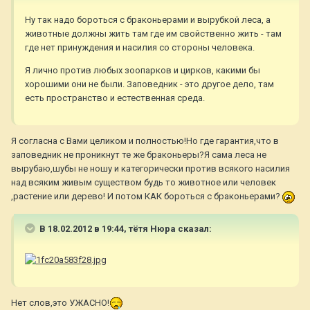
Ну так надо бороться с браконьерами и вырубкой леса, а
животные должны жить там где им свойственно жить - там
где нет принуждения и насилия со стороны человека.
Я лично против любых зоопарков и цирков, какими бы
хорошими они не были. Заповедник - это другое дело, там
есть пространство и естественная среда.
Я согласна с Вами целиком и полностью!Но где гарантия,что в
заповедник не проникнут те же браконьеры?Я сама леса не
вырубаю,шубы не ношу и категорически против всякого насилия
над всяким живым существом будь то животное или человек
,растение или дерево! И потом КАК бороться с браконьерами?
В 18.02.2012 в 19:44, тётя Нюра сказал:
Нет слов,это УЖАСНО!