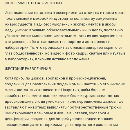
ЭКСПЕРИМЕНТЫ НА ЖИВОТНЫХ
Использование животных в экспериментах стоит на втором месте
после мясной и меховой индустрии по количеству замученных
живых существ. Ради бессмысленных экспериментов в якобы
медицинских, военных, образовательных и иных целях, постоянно
убивают сотни миллионов животных. Многих из них выращивают
специально, либо отлавливают в природе и доставляют в
лаборатории. То, что происходит за стенами вивариев скрыто от
глаз общественности, но видео и фото кадры, снятые или изъятые
в лабораториях, вскрыли истинное положение.
ЖЕСТОКИЕ РАЗВЛЕЧЕНИЯ
Хотя прибыль цирков, зоопарков и прочих концлагерей,
созданных для развлечения людей и уменьшается, но это никак не
сказывается на их количестве. Напротив, дабы больше
заработать на животных, чьи жизни были изуродованы плетью
дрессировщика, люди умножают число передвижных цирков, где
заставляют животных выполнять противоестественные трюки.
Они открывают все новые и новые выставки, зоопарки и
дельфинарии, создавая для зверей условия существования
несравнимые даже с тюрьмами, где содержатся в заключении