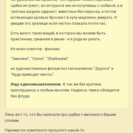
шубки не греют, во-вторых в них не погуляешь с собакой, а в
третьих шкурки сдирают животных без наркоза, а потом
истекающих кровью бросают в кучу медленно умирать. Я
увидев это зрелище если честно плакала почти час.
Есть много таких вещей, в которых мы можем быть
практичнее, гуманнее и умнее - и я рада их узнать.
Из моих советов - фильмы
"Земляне", "Home", "Sharkwater"
из художественных фильм-постапокалипсис "Дорога" и
"Куда приводят мечты".
Ищу единомышленников.
А так же без критики
прислушаюсь к любым мыслям. Надеюсь темка обойдется
без флуда.
Лена, вот то, что Вы написали про шубки + миллион к Вашим
словам.
Пережиток советского прошлого какой-то.