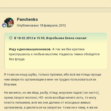
Panchenko
Опубликовано
18 февраля, 2012
В 18.02.2012 в 15:59, Воробьева Елена сказал:
Ищу единомышленников.
А так же без критики
прислушаюсь к любым мыслям. Надеюсь темка обойдется
без флуда.
Я тоже не ношу шубы, только пуховки, ибо всё же птицы проще
чем звери по организации и мне- не трудно пользоваться их
благами.
Не ем мясо, но ем яйца, рыбу, птицу, морских гадов ( не часто),
орехи,творог молоко, НО- если вообще нечего есть, то могу
поесть пельмени, всё же они далеки от исходных живых
организмов, а циклиться на запретах- тоже не к чему, я же не