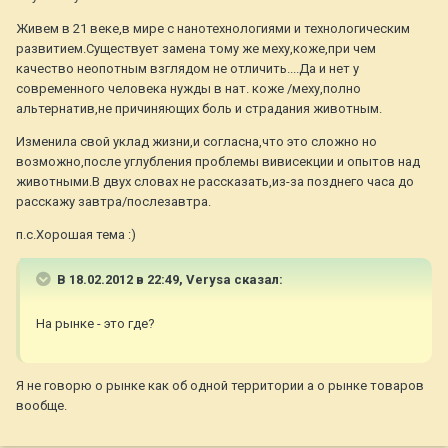
Живем в 21 веке,в мире с нанотехнологиями и технологическим
развитием.Существует замена тому же меху,коже,при чем
качество неопотным взглядом не отличить....Да и нет у
современного человека нужды в нат. коже /меху,полно
альтернатив,не причиняющих боль и страдания животным.
Изменила свой уклад жизни,и согласна,что это сложно но
возможно,после углубления проблемы вивисекции и опытов над
животными.В двух словах не рассказать,из-за позднего часа до
расскажу завтра/послезавтра.
п.с.Хорошая тема :)
В 18.02.2012 в 22:49, Verysa сказал:
На рынке - это где?
Я не говорю о рынке как об одной территории а о рынке товаров
вообще.