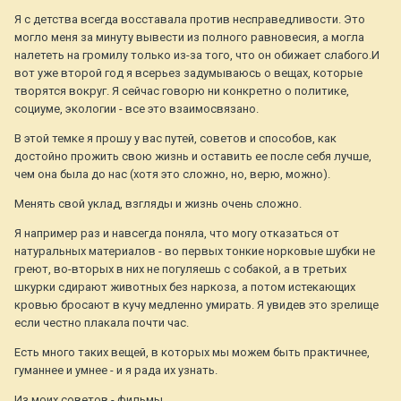
Я с детства всегда восставала против несправедливости. Это
могло меня за минуту вывести из полного равновесия, а могла
налететь на громилу только из-за того, что он обижает слабого.И
вот уже второй год я всерьез задумываюсь о вещах, которые
творятся вокруг. Я сейчас говорю ни конкретно о политике,
социуме, экологии - все это взаимосвязано.
В этой темке я прошу у вас путей, советов и способов, как
достойно прожить свою жизнь и оставить ее после себя лучше,
чем она была до нас (хотя это сложно, но, верю, можно).
Менять свой уклад, взгляды и жизнь очень сложно.
Я например раз и навсегда поняла, что могу отказаться от
натуральных материалов - во первых тонкие норковые шубки не
греют, во-вторых в них не погуляешь с собакой, а в третьих
шкурки сдирают животных без наркоза, а потом истекающих
кровью бросают в кучу медленно умирать. Я увидев это зрелище
если честно плакала почти час.
Есть много таких вещей, в которых мы можем быть практичнее,
гуманнее и умнее - и я рада их узнать.
Из моих советов - фильмы