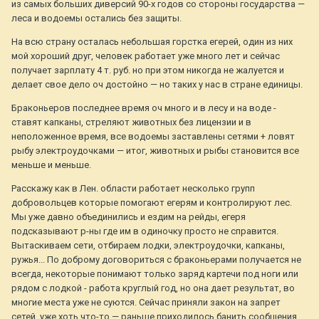
из самых больших диверсий 90-х годов со стороны государства —
леса и водоемы остались без защиты.
На всю страну осталась небольшая горстка егерей, один из них
мой хороший друг, человек работает уже много лет и сейчас
получает зарплату 4 т. руб. но при этом никогда не жалуется и
делает свое дело оч достойно — но таких у нас в стране единицы.
Браконьеров последнее время оч много и в лесу и на воде -
ставят капканы, стреляют животных без лицензии и в
неположенное время, все водоемы заставлены сетями + ловят
рыбу электроудочками — итог, животных и рыбы становится все
меньше и меньше.
Расскажу как в Лен. области работает несколько групп
добровольцев которые помогают егерям и контролируют лес.
Мы уже давно объединились и ездим на рейды, егеря
подсказывают р-ны где им в одиночку просто не справится.
Вытаскиваем сети, отбираем лодки, электроудочки, капканы,
ружья... По доброму договориться с браконьерами получается не
всегда, некоторые понимают только заряд картечи под ноги или
рядом с лодкой - работа круглый год, но она дает результат, во
многие места уже не суются. Сейчас приняли закон на запрет
сетей, уже хоть что-то — раньше приходилось банить сообщения