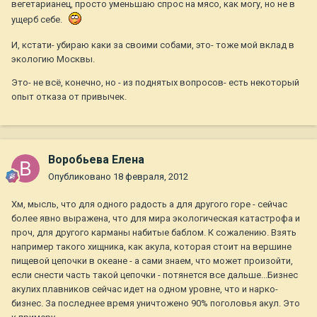
вегетарианец, просто уменьшаю спрос на мясо, как могу, но не в
ущерб себе.
И, кстати- убираю каки за своими собами, это- тоже мой вклад в
экологию Москвы.
Это- не всё, конечно, но - из поднятых вопросов- есть некоторый
опыт отказа от привычек.
Воробьева Елена
Опубликовано
18 февраля, 2012
Хм, мысль, что для одного радость а для другого горе - сейчас
более явно выражена, что для мира экологическая катастрофа и
проч, для другого карманы набитые баблом. К сожалению. Взять
например такого хищника, как акула, которая стоит на вершине
пищевой цепочки в океане - а сами знаем, что может произойти,
если снести часть такой цепочки - потянется все дальше...Бизнес
акулих плавников сейчас идет на одном уровне, что и нарко-
бизнес. За последнее время уничтожено 90% поголовья акул. Это