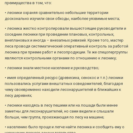
преимущества в том, что:
• лесники охраняя сравнительно небольшие территории
досконально изучили свои обходы, наиболее уязвимые места;
• лесника жестко контролировали вышестоящие руководители и
соседние лесники при проведении плановых, контрольных,
внеплановых и иногда – внезапных ревизий. Кроме того, мастер
леса проводя систематический оперативный контроль за работой
лесника при приеме работ и лесопродукции. Те же спецопергруппы
являются контрольными органами по отношению к леснику;
• лесники знали местное население и руководство;
• имея определенный ресурс (древесина, сенокос и т.п.) лесники
пользовались услугами внештатных осведомителей, благодаря
чему своевременно находили лесонарушителей в ближайших к
лесу деревнях;
• лесники находясь в лесу пешими или на лошади были менее
заметны для лесонарушителей, но сами видели и слышали
больше, чем группа, проезжающая по лесу на машине;
• населению было проще и легче найти лесника и сообщить ему о
нарушении лесного законодательства.