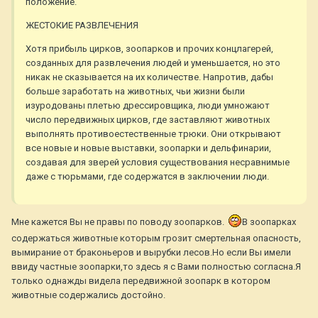
положение.
ЖЕСТОКИЕ РАЗВЛЕЧЕНИЯ
Хотя прибыль цирков, зоопарков и прочих концлагерей,
созданных для развлечения людей и уменьшается, но это
никак не сказывается на их количестве. Напротив, дабы
больше заработать на животных, чьи жизни были
изуродованы плетью дрессировщика, люди умножают
число передвижных цирков, где заставляют животных
выполнять противоестественные трюки. Они открывают
все новые и новые выставки, зоопарки и дельфинарии,
создавая для зверей условия существования несравнимые
даже с тюрьмами, где содержатся в заключении люди.
Мне кажется Вы не правы по поводу зоопарков.
В зоопарках
содержаться животные которым грозит смертельная опасность,
вымирание от браконьеров и вырубки лесов.Но если Вы имели
ввиду частные зоопарки,то здесь я с Вами полностью согласна.Я
только однажды видела передвижной зоопарк в котором
животные содержались достойно.