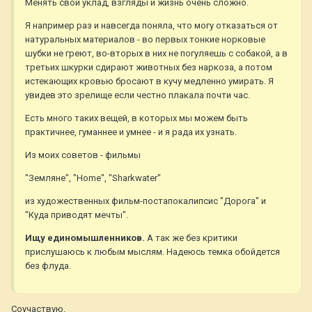
Менять свой уклад, взгляды и жизнь очень сложно.
Я например раз и навсегда поняла, что могу отказаться от
натуральных материалов - во первых тонкие норковые
шубки не греют, во-вторых в них не погуляешь с собакой, а в
третьих шкурки сдирают животных без наркоза, а потом
истекающих кровью бросают в кучу медленно умирать. Я
увидев это зрелище если честно плакала почти час.
Есть много таких вещей, в которых мы можем быть
практичнее, гуманнее и умнее - и я рада их узнать.
Из моих советов - фильмы
"Земляне", "Home", "Sharkwater"
из художественных фильм-постапокалипсис "Дорога" и
"Куда приводят мечты".
Ищу единомышленников.
А так же без критики
прислушаюсь к любым мыслям. Надеюсь темка обойдется
без флуда.
Соучаствую.