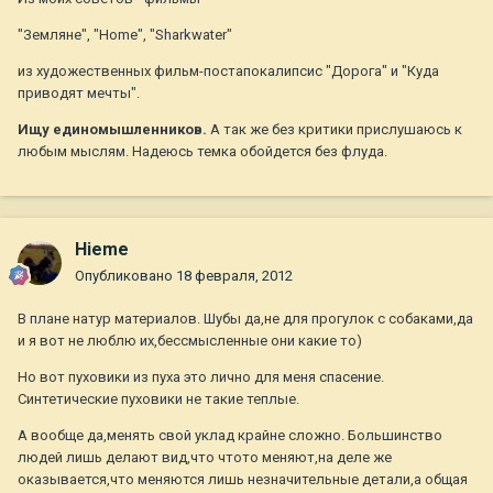
"Земляне", "Home", "Sharkwater"
из художественных фильм-постапокалипсис "Дорога" и "Куда
приводят мечты".
Ищу единомышленников.
А так же без критики прислушаюсь к
любым мыслям. Надеюсь темка обойдется без флуда.
Hieme
Опубликовано
18 февраля, 2012
В плане натур материалов. Шубы да,не для прогулок с собаками,да
и я вот не люблю их,бессмысленные они какие то)
Но вот пуховики из пуха это лично для меня спасение.
Синтетические пуховики не такие теплые.
А вообще да,менять свой уклад крайне сложно. Большинство
людей лишь делают вид,что чтото меняют,на деле же
оказывается,что меняются лишь незначительные детали,а общая