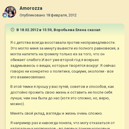
Amorozza
Опубликовано
18 февраля, 2012
В 18.02.2012 в 15:59, Воробьева Елена сказал:
Я с детства всегда восставала против несправедливости.
Это могло меня за минуту вывести из полного равновесия, а
могла налететь на громилу только из-за того, что он
обижает слабого.И вот уже второй год я всерьез
задумываюсь о вещах, которые творятся вокруг. Я сейчас
говорю ни конкретно о политике, социуме, экологии - все
это взаимосвязано.
В этой темке я прошу у вас путей, советов и способов, как
достойно прожить свою жизнь и оставить ее после себя
лучше, чем она была до нас (хотя это сложно, но, верю,
можно).
Менять свой уклад, взгляды и жизнь очень сложно.
Я например раз и навсегда поняла, что могу отказаться от
натуральных материалов - во первых тонкие норковые