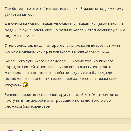
Тем более, что это всё известные факты. Я даже не подниму тему
убийства китов!
А вообще человек- " венец творения" - и венец "пищевой цепи" и в
воде и на суше- очень сильно размножался и стал доминирующим
видом на Земле.
У человека, как вида- нет врагов, а природе он позволяет жить
только в специальных резервациях- заповедниках и тыды.
Боюсь, что тут ничего не поделаешь, кроме только личного
порядка в своей голове и попыток свою жизнь построить
максимально экологично, чтобы не гадить хотя бы там, где
возможно, и потреблять только необходимые для выживания
ресурсы.
Реально- тоже почитаю опыт других людей, чтобы , возможно,
поступать так же, если это - разумно и полезно Земле с её
сложным биогеоценозом.