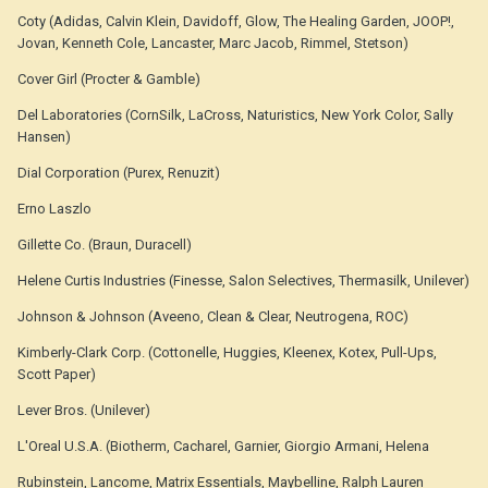
Coty (Adidas, Calvin Klein, Davidoff, Glow, The Healing Garden, JOOP!,
Jovan, Kenneth Cole, Lancaster, Marc Jacob, Rimmel, Stetson)
Cover Girl (Procter & Gamble)
Del Laboratories (CornSilk, LaCross, Naturistics, New York Color, Sally
Hansen)
Dial Corporation (Purex, Renuzit)
Erno Laszlo
Gillette Co. (Braun, Duracell)
Helene Curtis Industries (Finesse, Salon Selectives, Thermasilk, Unilever)
Johnson & Johnson (Aveeno, Clean & Clear, Neutrogena, ROC)
Kimberly-Clark Corp. (Cottonelle, Huggies, Kleenex, Kotex, Pull-Ups,
Scott Paper)
Lever Bros. (Unilever)
L'Orеal U.S.A. (Biotherm, Cacharel, Garnier, Giorgio Armani, Helena
Rubinstein, Lancome, Matrix Essentials, Maybelline, Ralph Lauren