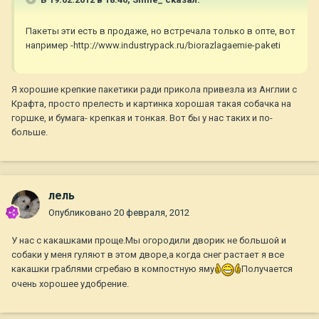
Пакеты эти есть в продаже, но встречала только в опте, вот
например -http://www.industrypack.ru/biorazlagaemie-paketi
Я хорошие крепкие пакетики ради прикола привезла из Англии с
Крафта, просто прелесть и картинка хорошая такая собачка на
горшке, и бумага- крепкая и тонкая. Вот бы у нас таких и по-
больше.
лель
Опубликовано
20 февраля, 2012
У нас с какашками проще.Мы огородили дворик не большой и
собаки у меня гуляют в этом дворе,а когда снег растает я все
какашки граблями сгребаю в компостную яму
Получается
очень хорошее удобрение.