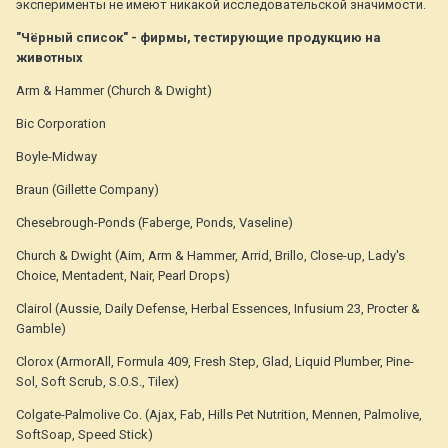
эксперименты не имеют никакой исследовательской значимости.
"Чёрный список" - фирмы, тестирующие продукцию на
животных
Arm & Hammer (Church & Dwight)
Bic Corporation
Boyle-Midway
Braun (Gillette Company)
Chesebrough-Ponds (Faberge, Ponds, Vaseline)
Church & Dwight (Aim, Arm & Hammer, Arrid, Brillo, Close-up, Lady's
Choice, Mentadent, Nair, Pearl Drops)
Clairol (Aussie, Daily Defense, Herbal Essences, Infusium 23, Procter &
Gamble)
Clorox (ArmorAll, Formula 409, Fresh Step, Glad, Liquid Plumber, Pine-
Sol, Soft Scrub, S.O.S., Tilex)
Colgate-Palmolive Co. (Ajax, Fab, Hills Pet Nutrition, Mennen, Palmolive,
SoftSoap, Speed Stick)