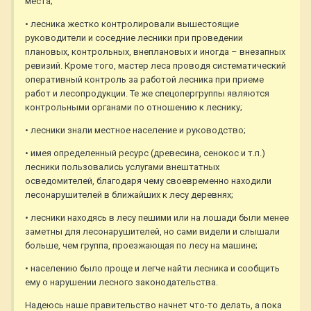
места;
• лесника жестко контролировали вышестоящие
руководители и соседние лесники при проведении
плановых, контрольных, внеплановых и иногда – внезапных
ревизий. Кроме того, мастер леса проводя систематический
оперативный контроль за работой лесника при приеме
работ и лесопродукции. Те же спецопергруппы являются
контрольными органами по отношению к леснику;
• лесники знали местное население и руководство;
• имея определенный ресурс (древесина, сенокос и т.п.)
лесники пользовались услугами внештатных
осведомителей, благодаря чему своевременно находили
лесонарушителей в ближайших к лесу деревнях;
• лесники находясь в лесу пешими или на лошади были менее
заметны для лесонарушителей, но сами видели и слышали
больше, чем группа, проезжающая по лесу на машине;
• населению было проще и легче найти лесника и сообщить
ему о нарушении лесного законодательства.
Надеюсь наше правительство начнет что-то делать, а пока