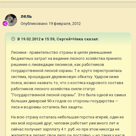
лель
Опубликовано
19 февраля, 2012
В 19.02.2012 в 15:59, Сергей+Ника сказал:
Лесники - правительство страны в целях уменьшения
бюджетных затрат на ведение лесного хозяйства приняло
решение о ликвидации лесников, как работников
государственной лесной охраны. Т.е. круто перестроилась
система, прошедшая двухвековую обкатку. Ударом ниже
пояса, можно назвать то, что с костяка кадрового состава
работников лесного хозяйства сняли статус
“Государственной лесной охраны”. Это была одной из самых
больших диверсий 90-х годов со стороны государства —
леса и водоемы остались без защиты.
На всю страну осталась небольшая горстка егерей, один из
них мой хороший друг, человек работает уже много лет и
сейчас получает зарплату 4 т. руб. но при этом никогда не
жалуется и делает свое дело оч достойно — но таких у нас в