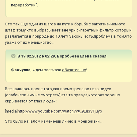
переработки".
Это так.Еще один из шагов на пути к борьбе с загрязнением-это
штаф тому,кто выбрасывает вне урн сигаретный фильтр,который
разлагается в природе до 10 лет! Законы есть,проблема в том,что
уважают их меньшиство....
В 19.02.2012 в 02:29, Воробьева Елена сказал:
Фанчулла
, ждем рассказа
обязательно
!
Все началось после того,как посмотрела вот это видео
(слабонервным не смотреть),эта та правда,которая хорошо
скрывается от глаз людей:
[media
]http://www.youtube.com/watch?v=_9Eu3VTjuyo
Это было началом изменений лично в моей жизни....