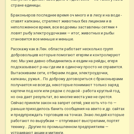
стране единицы.
Браконьеров последнее время оч много и в лесу и на воде -
ставят капканы, стреляют животных без лицензии и в
неположенное время, все водоемы заставлены сетями +
ловят рыбу электроудочками — итог, животных и рыбы
становится все меньше и меньше.
Расскажу как в Лен. области работает несколько групп
добровольцев которые помогают егерям и контролируют
лес. Мы уже давно объединились и ездим на рейды, егеря
подсказывают р-ны где им в одиночку просто не справится.
Вытаскиваем сети, отбираем лодки, электроудочки,
капканы, ружья... По доброму договориться с браконьерами
получается не всегда, некоторые понимают только заряд
картечи под ноги или рядом с лодкой - работа круглый год,
но она дает результат, во многие места уже не суются.
Сейчас приняли закон на запрет сетей, уже хоть что-то —
раньше приходилось банить сообщения на авито и др. сайтах
и предупреждать торговцев на точках. Знаю людей которые
работают по вырубкам — отпугивают выстрелами, портят
технику... Другие по промышленном предприятиям —
устраивают акции и митинги.