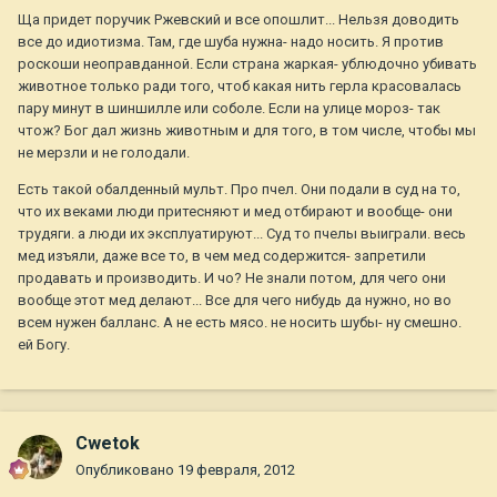
Ща придет поручик Ржевский и все опошлит... Нельзя доводить
все до идиотизма. Там, где шуба нужна- надо носить. Я против
роскоши неоправданной. Если страна жаркая- ублюдочно убивать
животное только ради того, чтоб какая нить герла красовалась
пару минут в шиншилле или соболе. Если на улице мороз- так
чтож? Бог дал жизнь животным и для того, в том числе, чтобы мы
не мерзли и не голодали.
Есть такой обалденный мульт. Про пчел. Они подали в суд на то,
что их веками люди притесняют и мед отбирают и вообще- они
трудяги. а люди их эксплуатируют... Суд то пчелы выиграли. весь
мед изъяли, даже все то, в чем мед содержится- запретили
продавать и производить. И чо? Не знали потом, для чего они
вообще этот мед делают... Все для чего нибудь да нужно, но во
всем нужен балланс. А не есть мясо. не носить шубы- ну смешно.
ей Богу.
Cwetok
Опубликовано
19 февраля, 2012