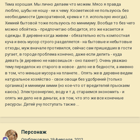
Тема хорошая. Мы лично делаем что можем. Мясо я правда
люблю, шубы не ношу - ни к чему. Косметикой не пользуюсь без
необходимости (декоративной, крема и т.п. использую иногда).
Химией бытовой тоже пользуюсь по минимуму. Вообще то без чего
можно обойтись - предпочитаю обходится, это же касается и
одежды. В деревне когда живем - обязательно есть компостная
куча и весь мусор строго разделяется - на бытовые и небытовые
отходы, муж вначале противился, сейчас сам пришедших в гости
ругает, в городе проблема конечно, даже если делить - куда
девать (в деревню не навозишься - оно пахнет). Очень уважаю
тему переделок из старого в новое - дело не в бедности, а именно
в том, что меньше мусора на планете... Опять же в деревне ведем
натуральное хозяйство - свои овощи без удобрений (только
органика) и минимум химии (но кое-что от вредителей прыскаем
каюсь). Электроэнергию, воду и т.д. стараемся экономить - и
опять же дело не в деньгах, а в том, что это же все конечные
ресурсы. Детей учу поступать также ...
Персонаж
Опубликовано
19 февраля, 2012