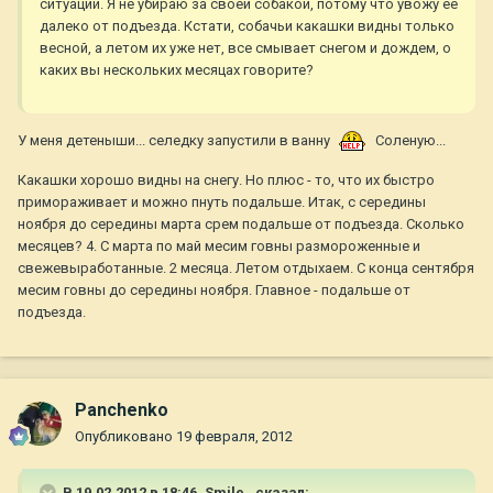
ситуации. Я не убираю за своей собакой, потому что увожу ее
далеко от подъезда. Кстати, собачьи какашки видны только
весной, а летом их уже нет, все смывает снегом и дождем, о
каких вы нескольких месяцах говорите?
У меня детеныши... селедку запустили в ванну
Соленую...
Какашки хорошо видны на снегу. Но плюс - то, что их быстро
примораживает и можно пнуть подальше. Итак, с середины
ноября до середины марта срем подальше от подъезда. Сколько
месяцев? 4. С марта по май месим говны размороженные и
свежевыработанные. 2 месяца. Летом отдыхаем. С конца сентября
месим говны до середины ноября. Главное - подальше от
подъезда.
Panchenko
Опубликовано
19 февраля, 2012
В 19.02.2012 в 18:46, Smile_ сказал: