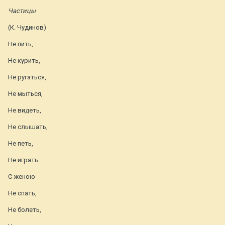
Частицы
(К. Чудинов)
Не пить,
Не курить,
Не ругаться,
Не мыться,
Не видеть,
Не слышать,
Не петь,
Не играть.
С женою
Не спать,
Не болеть,