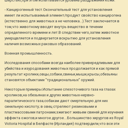
шерстью,при этом испытывается уровень раздражения кожи.
- Канцерогенный тест.Окончательный тест для установления
имеет ли испытываемый элемент/продукт свойство канцерогена
(естественно для животных а не человека...).Тест заключается в
том,что животному вводят внутрь вещество в течении
определенного времени и лет.В следствии чего,затем животное
умерщвляется и подвергается вскрытию для установления
наличия возможных раковых образований.
Военная промышленность.
Исследования способами всегда наиболее привередливыми для
убийства и изуродования животных продолжается и как прямой
результат кролики,овцы,собаки,свиньи,мыши,крысы,обезьяны
становятся объектами "традициональных" оружий.
Некоторые примеры.Испытание слезоточивого газа на глазах
кроликов,на обезьянах и других животных-нервно-
паралитического газа;собакам дают смертельную для них
синильную кислоту; в овец стреляют резиновыми и
пластмассовыми патронами;зжигают живьем свиней для изучения
эффекта ожогов;и многое другое....Большинство хирургов из Royal
Victoria Hospital в Белфасте (Ирландия) подтвердили,что все эти