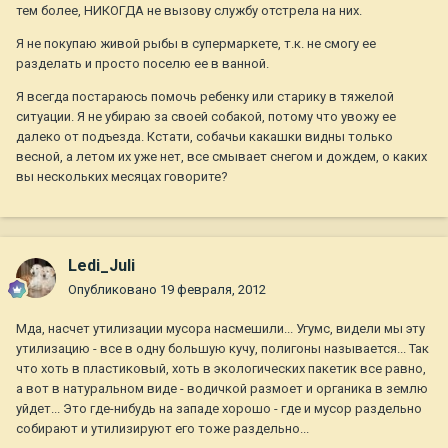
тем более, НИКОГДА не вызову службу отстрела на них.
Я не покупаю живой рыбы в супермаркете, т.к. не смогу ее
разделать и просто поселю ее в ванной.
Я всегда постараюсь помочь ребенку или старику в тяжелой
ситуации. Я не убираю за своей собакой, потому что увожу ее
далеко от подъезда. Кстати, собачьи какашки видны только
весной, а летом их уже нет, все смывает снегом и дождем, о каких
вы нескольких месяцах говорите?
Ledi_Juli
Опубликовано
19 февраля, 2012
Мда, насчет утилизации мусора насмешили... Угумс, видели мы эту
утилизацию - все в одну большую кучу, полигоны называется... Так
что хоть в пластиковый, хоть в экологических пакетик все равно,
а вот в натуральном виде - водичкой размоет и органика в землю
уйдет... Это где-нибудь на западе хорошо - где и мусор раздельно
собирают и утилизируют его тоже раздельно...