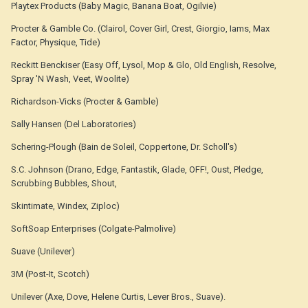
Playtex Products (Baby Magic, Banana Boat, Ogilvie)
Procter & Gamble Co. (Clairol, Cover Girl, Crest, Giorgio, Iams, Max
Factor, Physique, Tide)
Reckitt Benckiser (Easy Off, Lysol, Mop & Glo, Old English, Resolve,
Spray 'N Wash, Veet, Woolite)
Richardson-Vicks (Procter & Gamble)
Sally Hansen (Del Laboratories)
Schering-Plough (Bain de Soleil, Coppertone, Dr. Scholl's)
S.C. Johnson (Drano, Edge, Fantastik, Glade, OFF!, Oust, Pledge,
Scrubbing Bubbles, Shout,
Skintimate, Windex, Ziploc)
SoftSoap Enterprises (Colgate-Palmolive)
Suave (Unilever)
3M (Post-It, Scotch)
Unilever (Axe, Dove, Helene Curtis, Lever Bros., Suave).