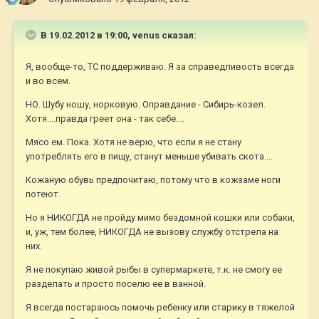
В 19.02.2012 в 19:00, venus сказал:
Я, вообще-то, ТС поддерживаю. Я за справедливость всегда
и во всем.
НО. Шубу ношу, норковую. Оправдание - Сибирь-козел.
Хотя....правда греет она - так себе....
Мясо ем. Пока. Хотя не верю, что если я не стану
употреблять его в пищу, станут меньше убивать скота....
Кожаную обувь предпочитаю, потому что в кожзаме ноги
потеют.
Но я НИКОГДА не пройду мимо бездомной кошки или собаки,
и, уж, тем более, НИКОГДА не вызову службу отстрела на
них.
Я не покупаю живой рыбы в супермаркете, т.к. не смогу ее
разделать и просто поселю ее в ванной.
Я всегда постараюсь помочь ребенку или старику в тяжелой