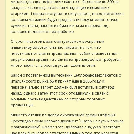
миллиардов целлофановых пакетов - более чем по 300 на
каждого итальянца, включая младенцев и немощных
стариков. 1 января вступает в силу запрет, в соответствии с
которым магазины будут предлагать покупателям только
сумки из ткани, пакеты из бумаги или из материалов,
которые поддаются переработке.
Сторонники этой меры с энтузиазмом восприняли
инициативу властей: они настаивают на том, что
пластиковые пакеты представляют собой опасность для
окружающей среды, так как на их производство требуется
много нефти, а на распад уходят десятилетия.
Закон о постепенном вытеснении целлофановых пакетов с
итальянского рынка был принят еще в 2006 году, и
первоначально запрет должен был вступить в силу год
назад, однако затем этот срок отодвинули в связи с
мощным противодействием со стороны торговых
организаций.
Министр Италии по делам окружающей среды Стефания
Престиджиакомо назвала документ "шагом на пути к борьбе
с загрязнением". Кроме того, добавила она, указ "заставит
нас всех быть более ответственными в том, что касается