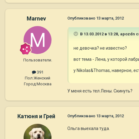
Marnev
Опубликовано
13 марта, 2012
В 13.03.2012 в 13:28, apozdn 
не девочка? не известно?
вот тема - Лена, у которой 
Пользователи.
у Nikolas&Thomas, наверное, ес
391
Пол:
Женский
Город:
Москва
У меня есть тел Лены. Скинуть?
Катюня и Грей
Опубликовано
13 марта, 2012
Ольга выехала туда.