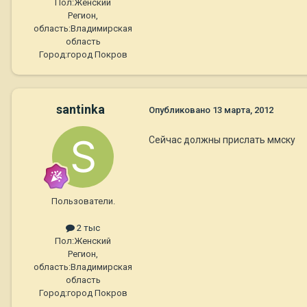
Пол:
Женский
Регион,
область:
Владимирская
область
Город:
город Покров
santinka
Опубликовано
13 марта, 2012
Сейчас должны прислать ммску
Пользователи.
2 тыс
Пол:
Женский
Регион,
область:
Владимирская
область
Город:
город Покров