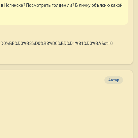
с в Ногинске? Посмотреть голден ли? В личку объясню какой
l=%D0%BD%D0%BE%D0%B3%D0%B8%D0%BD%D1%81%D0%BA&st=0
Автор