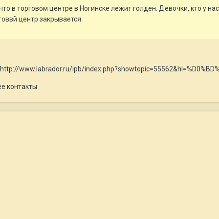
что в торговом центре в Ногинске лежит голден. Девочки, кто у на
рговвй центр закрывается
рик -http://www.labrador.ru/ipb/index.php?showtopic=55562&h
ее контакты