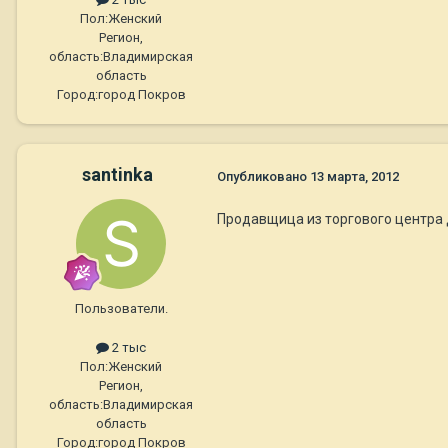
Пол:
Женский
Регион,
область:
Владимирская
область
Город:
город Покров
santinka
Опубликовано
13 марта, 2012
Продавщица из торгового центра 
Пользователи.
2 тыс
Пол:
Женский
Регион,
область:
Владимирская
область
Город:
город Покров