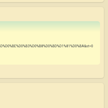
&hl=%D0%BD%D0%BE%D0%B3%D0%B8%D0%BD%D1%81%D0%BA&st=0