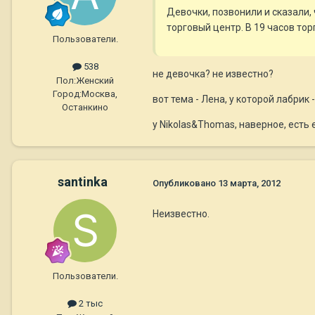
Девочки, позвонили и сказали, 
торговый центр. В 19 часов то
Пользователи.
538
не девочка? не известно?
Пол:
Женский
Город:
Москва,
вот тема - Лена, у которой лаб
Останкино
у Nikolas&Thomas, наверное, есть 
santinka
Опубликовано
13 марта, 2012
Неизвестно.
Пользователи.
2 тыс