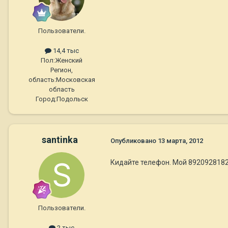
Пользователи.
14,4 тыс
Пол:
Женский
Регион,
область:
Московская
область
Город:
Подольск
santinka
Опубликовано
13 марта, 2012
Кидайте телефон. Мой 892092818
Пользователи.
2 тыс