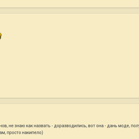
в, не знаю как назвать - доразводились, вот она - дань моде, получ
м, просто накипело)