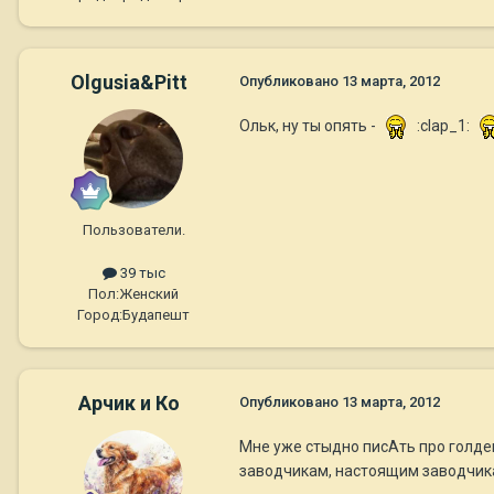
Olgusia&Pitt
Опубликовано
13 марта, 2012
Ольк, ну ты опять -
:clap_1:
Пользователи.
39 тыс
Пол:
Женский
Город:
Будапешт
Арчик и Ко
Опубликовано
13 марта, 2012
Мне уже стыдно писАть про голдено
заводчикам, настоящим заводчика