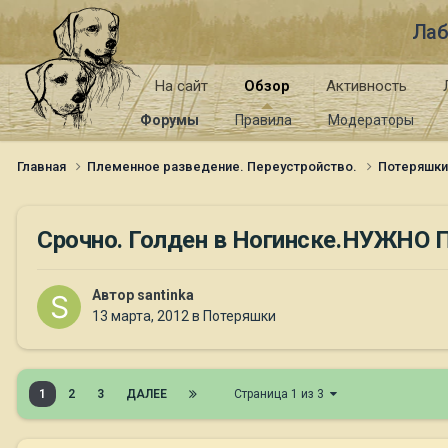
Лаб
На сайт
Обзор
Активность
Форумы
Правила
Модераторы
Главная
Племенное разведение. Переустройство.
Потеряшк
Срочно. Голден в Ногинске.НУЖН
Автор
santinka
13 марта, 2012
в
Потеряшки
1
2
3
ДАЛЕЕ
Страница 1 из 3