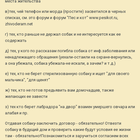
места жительства
в)тех, чей телефон или морда (простите) засветился в черных
списках, см. это форум и форум "Пес и кот" www.pesikot.ru,
zhivoderam.net
г) тех, кто раньше не держал собак и не интересуется как ее
содержать
д) тех, у кого по рассказам погибла собака от инф.заболевания или
ненадлежащего обращения (уехали-остаили на охране-вернулись,
а она убежала, собака убежала-не искали, а зачем? и т.д.)
е) тех, кто не берет стерилизованную собаку и ищет "для своего
мальчика", "для щенят"
ж) тех, кто не готов предьявить вам домочадцев, также
желающих ее завести
з) тех кто берет лабрадора "на двор" взамен умершего овчара или
алабая и пр.
Отдавая собаку-заключить договор - обязательно! Отвезти
собаку в будущий дом и проверить какие будут условия ее жизни
там - обязательно!Познакомиться и заручиться согласием всех