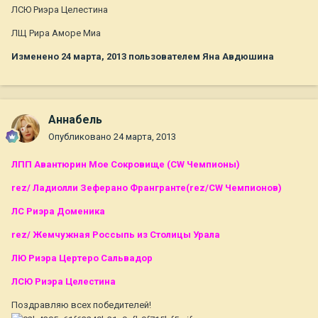
ЛСЮ Риэра Целестина
ЛЩ Рира Аморе Миа
Изменено
24 марта, 2013
пользователем Яна Авдюшина
Aннaбель
Опубликовано
24 марта, 2013
ЛПП Авантюрин Мое Сокровище (CW Чемпионы)
rez/ Ладиолли Зеферано Франгранте(rez/CW Чемпионов)
ЛС Риэра Доменика
rez/ Жемчужная Россыпь из Столицы Урала
ЛЮ Риэра Цертеро Сальвадор
ЛСЮ Риэра Целестина
Поздравляю всех победителей!