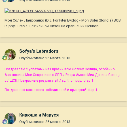
Мон Солей Ланфранко (D.J. For Piter Evidog - Mon Solei Gloriola) BOB
Puppy Eurasia-1 с Бизиной Лизой на сравнении щенков
Sofya's Labradors
Опубликовано
25 марта, 2013
Поздравляю с успехами на Евразии всю Долину Солнца, особенно
Авантюрина Мое Сокровище с ЛПП и Риэра Аморе Миа Долина Солнца
с ЛЩС!!! Прекрасные результаты! :1st: :thumbup: :clap_1:
Поздравляю также всех победителей и призеров! :clap_1:
Кирюша и Маруся
Опубликовано
25 марта, 2013