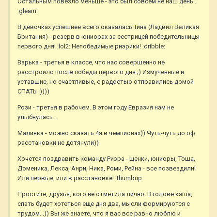
Остальным повезло меньше - это был совсем не наш день...
:gleam:
В девочках успешнее всего оказалась Тина (Ладвил Великая
Британия) - резерв в юниорах за сестрицей победительницы
первого дня! :lol2: Непобедимые риэрики! :dribble:
Варька - третья в классе, что нас совершенно не
расстроило после победы первого дня ;) Измученные и
уставшие, но счастливые, с радостью отправились домой
СПАТЬ :))))
Рози - третья в рабочем. В этом году Евразия нам не
улыбнулась...
Малинка - можно сказать 4я в чемпионах)) Чуть-чуть до оф.
расстановки не дотянули))
Хочется поздравить команду Риэра - щенки, юниоры, Тоша,
Доменика, Лекса, Анри, Ника, Роми, Рейна - все позвездили!
Или первые, или в расстановке! :thumbup:
Простите, друзья, кого не отметила лично. В голове каша,
спать будет хотеться еще дня два, мысли формируются с
трудом...)) Вы же знаете, что я вас все равно люблю и