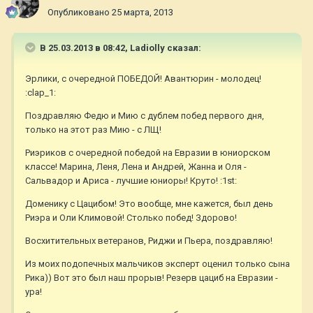
Опубликовано
25 марта, 2013
В 25.03.2013 в 08:42, Ladiolly сказал:
Эрлики, с очередной ПОБЕДОЙ! Авантюрин - молодец!
:clap_1:
Поздравляю Федю и Мию с дублем побед первого дня,
только на этот раз Мию - с ЛЩ!
Риэриков с очередной победой на Евразии в юниорском
классе! Марина, Леня, Лена и Андрей, Жанна и Оля -
Сальвадор и Ариса - лучшие юниоры! Круто! :1st:
Доменику с Цацибом! Это вообще, мне кажется, был день
Риэра и Оли Климовой! Столько побед! Здорово!
Восхитительных ветеранов, Риджи и Пьера, поздравляю!
Из моих подопечных мальчиков эксперт оценил только сына
Рика)) Вот это был наш прорыв! Резерв цациб на Евразии -
ура!