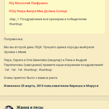
ЛЩ Монсолей Ланфранко
ЛСЩ Риэра Аморе Миа Долина Солнца
:clap_1: Поздравления все призерам и победителям
:thumbup:
Поправочка:
Мы вы второй день ЛЩК. Лучшего щенка породы выйграли
Эрлики с Мией.
Лера, Серега и Оля Шмелева (хендлер) и Лена и Андрей
Перепеловы (заводчики) примите наши искренние поздравления!
:1st: :1st: :1st: :thumbup: :thumbup:
Очень приятно было с вами в ринге.
Изменено
25 марта, 2013
пользователем Кирюша и Маруся
Жанна и песы