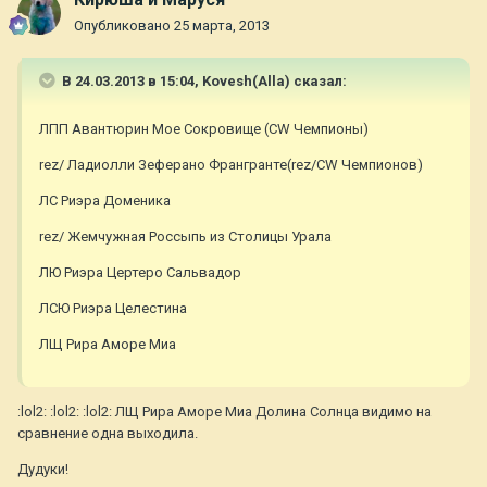
Опубликовано
25 марта, 2013
В 24.03.2013 в 15:04, Kovesh(Alla) сказал:
ЛПП Авантюрин Мое Сокровище (CW Чемпионы)
rez/ Ладиолли Зеферано Франгранте(rez/CW Чемпионов)
ЛС Риэра Доменика
rez/ Жемчужная Россыпь из Столицы Урала
ЛЮ Риэра Цертеро Сальвадор
ЛСЮ Риэра Целестина
ЛЩ Рира Аморе Миа
:lol2: :lol2: :lol2: ЛЩ Рира Аморе Миа Долина Солнца видимо на
сравнение одна выходила.
Дудуки!