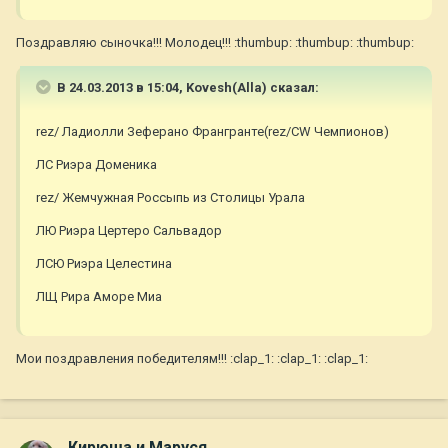
Поздравляю сыночка!!! Молодец!!! :thumbup: :thumbup: :thumbup:
В 24.03.2013 в 15:04, Kovesh(Alla) сказал:
rez/ Ладиолли Зеферано Франгранте(rez/CW Чемпионов)
ЛС Риэра Доменика
rez/ Жемчужная Россыпь из Столицы Урала
ЛЮ Риэра Цертеро Сальвадор
ЛСЮ Риэра Целестина
ЛЩ Рира Аморе Миа
Мои поздравления победителям!!! :clap_1: :clap_1: :clap_1:
Кирюша и Маруся