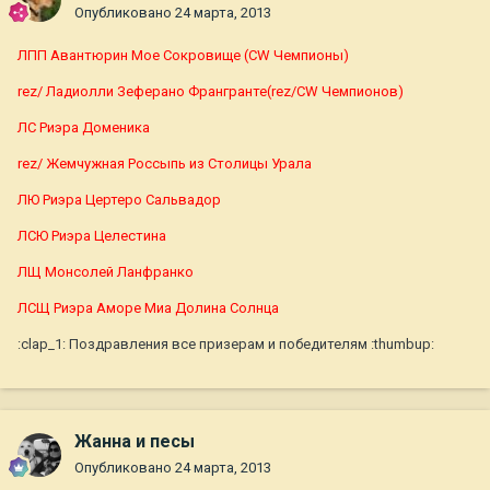
Опубликовано
24 марта, 2013
ЛПП Авантюрин Мое Сокровище (CW Чемпионы)
rez/ Ладиолли Зеферано Франгранте(rez/CW Чемпионов)
ЛС Риэра Доменика
rez/ Жемчужная Россыпь из Столицы Урала
ЛЮ Риэра Цертеро Сальвадор
ЛСЮ Риэра Целестина
ЛЩ Монсолей Ланфранко
ЛСЩ Риэра Аморе Миа Долина Солнца
:clap_1: Поздравления все призерам и победителям :thumbup:
Жанна и песы
Опубликовано
24 марта, 2013