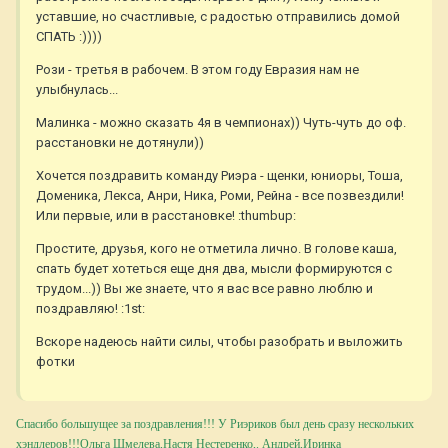
уставшие, но счастливые, с радостью отправились домой
СПАТЬ :))))
Рози - третья в рабочем. В этом году Евразия нам не
улыбнулась...
Малинка - можно сказать 4я в чемпионах)) Чуть-чуть до оф.
расстановки не дотянули))
Хочется поздравить команду Риэра - щенки, юниоры, Тоша,
Доменика, Лекса, Анри, Ника, Роми, Рейна - все позвездили!
Или первые, или в расстановке! :thumbup:
Простите, друзья, кого не отметила лично. В голове каша,
спать будет хотеться еще дня два, мысли формируются с
трудом...)) Вы же знаете, что я вас все равно люблю и
поздравляю! :1st:
Вскоре надеюсь найти силы, чтобы разобрать и выложить
фотки
Спасибо большущее за поздравления!!! У Риэриков был день сразу нескольких
хэндлеров!!!Ольга Шмелева,Настя Нестеренко,. Андрей,Иринка