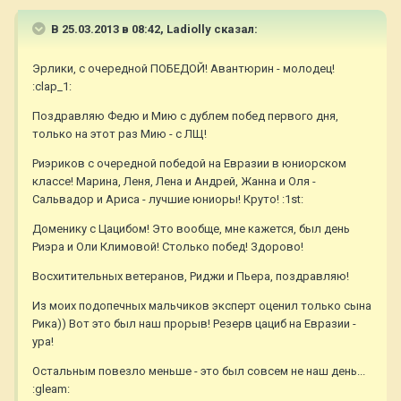
В 25.03.2013 в 08:42, Ladiolly сказал:
Эрлики, с очередной ПОБЕДОЙ! Авантюрин - молодец!
:clap_1:
Поздравляю Федю и Мию с дублем побед первого дня,
только на этот раз Мию - с ЛЩ!
Риэриков с очередной победой на Евразии в юниорском
классе! Марина, Леня, Лена и Андрей, Жанна и Оля -
Сальвадор и Ариса - лучшие юниоры! Круто! :1st:
Доменику с Цацибом! Это вообще, мне кажется, был день
Риэра и Оли Климовой! Столько побед! Здорово!
Восхитительных ветеранов, Риджи и Пьера, поздравляю!
Из моих подопечных мальчиков эксперт оценил только сына
Рика)) Вот это был наш прорыв! Резерв цациб на Евразии -
ура!
Остальным повезло меньше - это был совсем не наш день...
:gleam: