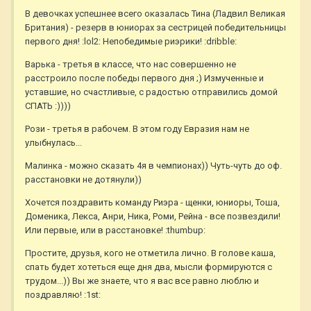
В девочках успешнее всего оказалась Тина (Ладвил Великая
Британия) - резерв в юниорах за сестрицей победительницы
первого дня! :lol2: Непобедимые риэрики! :dribble:
Варька - третья в классе, что нас совершенно не
расстроило после победы первого дня ;) Измученные и
уставшие, но счастливые, с радостью отправились домой
СПАТЬ :))))
Рози - третья в рабочем. В этом году Евразия нам не
улыбнулась...
Малинка - можно сказать 4я в чемпионах)) Чуть-чуть до оф.
расстановки не дотянули))
Хочется поздравить команду Риэра - щенки, юниоры, Тоша,
Доменика, Лекса, Анри, Ника, Роми, Рейна - все позвездили!
Или первые, или в расстановке! :thumbup:
Простите, друзья, кого не отметила лично. В голове каша,
спать будет хотеться еще дня два, мысли формируются с
трудом...)) Вы же знаете, что я вас все равно люблю и
поздравляю! :1st: