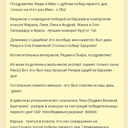
Поздравляю Федю и Мию с дублем побед первого дня,
только на этот раз Мию - с ЛЩ!
Риэриков с очередной победой на Евразии в юниорском
классе! Марина, Леня, Лена и Андрей, Жанна и Оля -
Сальвадор и Ариса - лучшие юниоры! Круто! :1st:
Доменику с Цацибом! Это вообще, мне кажется, был день
Риэра и Оли Климовой! Столько побед! Здорово!
Восхитительных ветеранов, Риджи и Пьера, поздравляю!
Из моих подопечных мальчиков эксперт оценил только сына
Рика)) Вот это был наш прорыв! Резерв цациб на Евразии -
ура!
Остальным повезло меньше - это был совсем не наш день...
:gleam:
В девочках успешнее всего оказалась Тина (Ладвил Великая
Британия) - резерв в юниорах за сестрицей победительницы
первого дня! :lol2: Непобедимые риэрики! :dribble:
Варька - третья в классе, что нас совершенно не
расстроило после победы первого дня ;) Измученные и