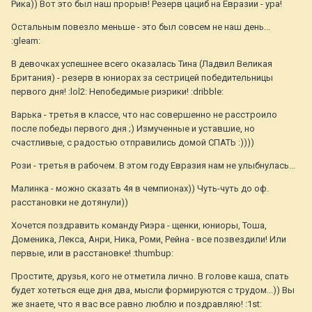
Рика)) Вот это был наш прорыв! Резерв цациб на Евразии - ура!
Остальным повезло меньше - это был совсем не наш день...
:gleam:
В девочках успешнее всего оказалась Тина (Ладвил Великая
Британия) - резерв в юниорах за сестрицей победительницы
первого дня! :lol2: Непобедимые риэрики! :dribble:
Варька - третья в классе, что нас совершенно не расстроило
после победы первого дня ;) Измученные и уставшие, но
счастливые, с радостью отправились домой СПАТЬ :))))
Рози - третья в рабочем. В этом году Евразия нам не улыбнулась...
Малинка - можно сказать 4я в чемпионах)) Чуть-чуть до оф.
расстановки не дотянули))
Хочется поздравить команду Риэра - щенки, юниоры, Тоша,
Доменика, Лекса, Анри, Ника, Роми, Рейна - все позвездили! Или
первые, или в расстановке! :thumbup:
Простите, друзья, кого не отметила лично. В голове каша, спать
будет хотеться еще дня два, мысли формируются с трудом...)) Вы
же знаете, что я вас все равно люблю и поздравляю! :1st: