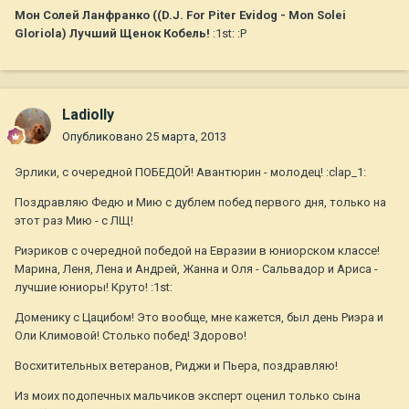
Мон Солей Ланфранко ((D.J. For Piter Evidog - Mon Solei
Gloriola) Лучший Щенок Кобель!
:1st: :P
Ladiolly
Опубликовано
25 марта, 2013
Эрлики, с очередной ПОБЕДОЙ! Авантюрин - молодец! :clap_1:
Поздравляю Федю и Мию с дублем побед первого дня, только на
этот раз Мию - с ЛЩ!
Риэриков с очередной победой на Евразии в юниорском классе!
Марина, Леня, Лена и Андрей, Жанна и Оля - Сальвадор и Ариса -
лучшие юниоры! Круто! :1st:
Доменику с Цацибом! Это вообще, мне кажется, был день Риэра и
Оли Климовой! Столько побед! Здорово!
Восхитительных ветеранов, Риджи и Пьера, поздравляю!
Из моих подопечных мальчиков эксперт оценил только сына