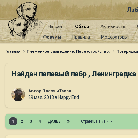
Лаб
На сайт
Обзор
Активность
Форумы
Правила
Модераторы
Главная
Племенное разведение. Переустройство.
Потеряшк
Найден палевый лабр , Ленинградка
Автор
Олеся иТэсси
29 мая, 2013
в
Happy End
1
2
3
4
ДАЛЕЕ
Страница 1 из 4