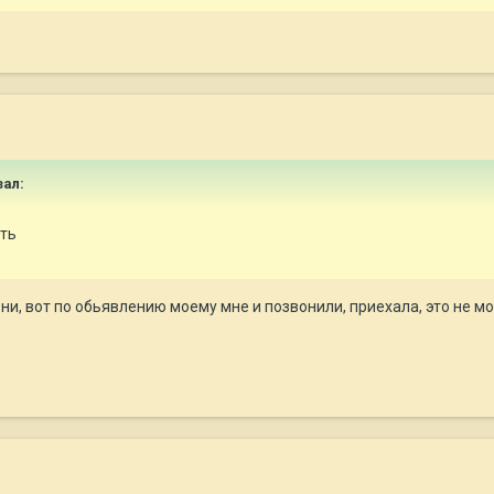
зал:
сть
и, вот по обьявлению моему мне и позвонили, приехала, это не мой