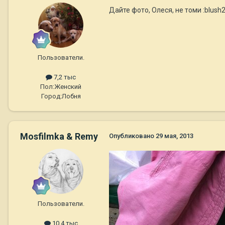
Дайте фото, Олеся, не томи :blush2
Пользователи.
7,2 тыс
Пол:
Женский
Город:
Лобня
Mosfilmka & Remy
Опубликовано
29 мая, 2013
Пользователи.
10,4 тыс