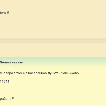
йоне?!
s&Thomas сказал:
е лабра в том же населенном пункте - Чашниково.
=11744
 районе?!