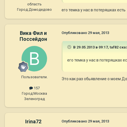
область
Город:
Домодедово
его темка у нас в потеряшках есть
Вика Фил и
Опубликовано
29 мая, 2013
Поссейдон
В 29.05.2013 в 09:17, taf82 ска
его темка у нас в потеряшках е
Пользователи.
Это как раз обьявление о моем Дон
157
Город:
Москва
Зеленоград
Irina72
Опубликовано
29 мая, 2013