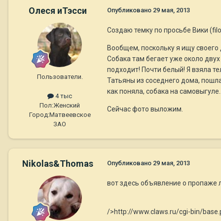
Олеся иТэсси
Опубликовано
29 мая, 2013
Создаю темку по просьбе Вики (fil
Вообщем, поскольку я ищу своего 
Собака там бегает уже около двух
подходит! Почти белый! Я взяла те
Пользователи.
Татьяны из соседнего дома, пошла 
как поняла, собака на самовыгуле..
4 тыс
Пол:
Женский
Сейчас фото выложим.
Город:
Матвеевское
ЗАО
Nikolas&Thomas
Опубликовано
29 мая, 2013
вот здесь объявление о пропаже л
/>http://www.claws.ru/cgi-bin/base