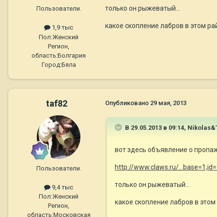
только он рыжеватый...
Пользователи.
какое скопление лабров в этом ра
1,9 тыс
Пол:
Женский
Регион,
область:
Болгария
Город:
Бяла
taf82
Опубликовано
29 мая, 2013
В 29.05.2013 в 09:14, Nikola
вот здесь объявление о пропаж
http://www.claws.ru/...base=1;id
Пользователи.
только он рыжеватый...
9,4 тыс
Пол:
Женский
какое скопление лабров в этом
Регион,
область:
Московская