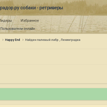
радор.ру собаки - ретриверы
Лидеры
Избранное
Пользователи онлайн
и
Happy End
Найден палевый лабр , Ленинградка