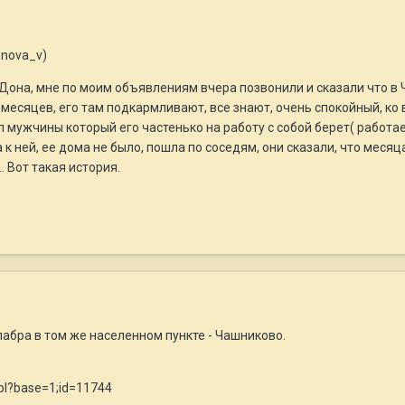
onova_v)
Дона, мне по моим объявлениям вчера позвонили и сказали что в Ча
 месяцев, его там подкармливают, все знают, очень спокойный, ко 
л мужчины который его частенько на работу с собой берет( работае
к ней, ее дома не было, пошла по соседям, они сказали, что месяца
. Вот такая история.
абра в том же населенном пункте - Чашниково.
.pl?base=1;id=11744