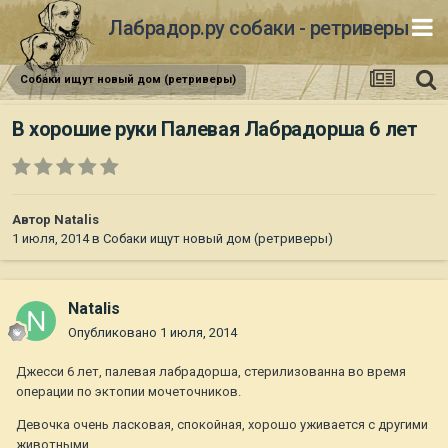
Лабрадор.ру собаки - ретриверы
Собаки ищут новый дом (ретриверы)
В хорошие руки Палевая Лабрадорша 6 лет
Автор
Natalis
1 июля, 2014
в
Собаки ищут новый дом (ретриверы)
Natalis
Опубликовано
1 июля, 2014
Джесси 6 лет, палевая лабрадорша, стерилизованна во время
операции по эктопии мочеточников.
Девочка очень ласковая, спокойная, хорошо уживается с другими
животными.