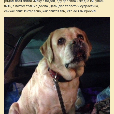
рядом поставили миску с водой, еду бросила и жадно кинулась
пить, а потом только доела. Дали две таблетки супрастина,
сейчас спит. Интересно, как спится тем, кто ее там бросил......