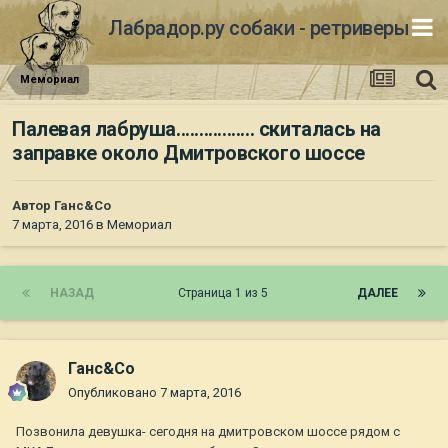
Лабрадор.ру собаки - ретриверы
Мемориал
Палевая лабруша................. скиталась на
заправке около Дмитровского шоссе
Автор
Ганс&Co
7 марта, 2016
в
Мемориал
НАЗАД
Страница 1 из 5
ДАЛЕЕ
Ганс&Co
Опубликовано
7 марта, 2016
Позвонила девушка- сегодня на дмитровском шоссе рядом с