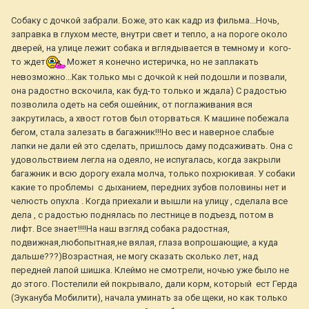
Собаку с дочкой забрали. Боже, это как кадр из фильма...Ночь,
заправка в глухом месте, внутри свет и тепло, а на пороге около
дверей, на улице лежит собака и вглядывается в темному и кого-
то ждет
Может я конечно истеричка, но не заплакать
невозможно...Как только мы с дочкой к ней подошли и позвали,
она радостно вскочила, как буд-то только и ждала) С радостью
позволила одеть на себя ошейник, от поглаживания вся
закрутилась, а хвост готов был оторваться. К машине побежала
бегом, стала залезать в багажник!!!Но вес и наверное слабые
лапки не дали ей это сделать, пришлось даму подсаживать. Она с
удовольствием легла на одеяло, не испугалась, когда закрыли
багажник и всю дорогу ехала молча, только похрюкивая. У собаки
какие то проблемы с дыханием, передних зубов половины нет и
челюсть опухла . Когда приехали и вышли на улицу , сделала все
дела , с радостью поднялась по лестнице в подъезд, потом в
лифт. Все знает!!!!На наш взгляд собака радостная,
подвижная,любопытная,не вялая, глаза вопрошающие, а куда
дальше???)Возрастная, не могу сказать сколько лет, над
передней лапой шишка. Клеймо не смотрели, ночью уже было не
до этого. Постелили ей покрывало, дали корм, который ест Герда
(Эукануба Мобилити), начала уминать за обе щеки, но как только