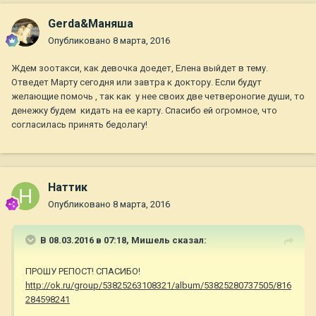
Gerda&Маняша
Опубликовано
8 марта, 2016
Ждем зоотакси, как девочка доедет, Елена выйдет в тему.
Отведет Марту сегодня или завтра к доктору. Если будут
желающие помочь , так как у нее своих две четвероногие души, то
денежку будем кидать на ее карту. Спасибо ей огромное, что
согласилась принять бедолагу!
Наттик
Опубликовано
8 марта, 2016
В 08.03.2016 в 07:18,
Мишель
сказал:
ПРОШУ РЕПОСТ! СПАСИБО!
http://ok.ru/group/53825263108321/album/53825280737505/816
284598241