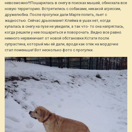
невозможно!!!Пошарилась в снегу в поисках мышей, обнюхала все
новую территорию. Встретились с собаками, никакой агрессии,
дружелюбна. После прогулки дали Марте попить, пьет с
жадностью. Сейчас дрыхоманит.Клейма в ушах нет, когда
купалась в снегу на пузе не увидели, а так что- то она напряглась,
когда решили у нее пошариться и поворочать .Видно все равно
немного нервиничает от новой обстановки.Кстати после
супрастина, который мы ей дали, вроде как отек на мордочке
стал поменьше! Вот несколько фото с прогулки.