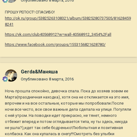
Опубликовано
8 марта, 2016
ПРОШУ РЕПОСТ! СПАСИБО!
http://ok.ru/group/53825263108321/album/53825280737505/81628459
8241
https://vk.com/club40568912?w=wall-40568912_3454%2Fall
https://www.facebook.com/groups/1553156821628780/
Gerda&Маняша
Опубликовано
8 марта, 2016
Ночь прошла спокойно, девочка спала. Пока до хозяев зовем ее
Марта(праздничная находка), хотя она не откликается на это имя,
впрочем и на все остальные, которые мы попробовали.После
ночи все чисто, все свои важные дела сделала на улице. Погуляли
с ней утром. На поводке идет прекрасно, не тянет, немного
отбежит вперед и потом оглядывается типа, ну ты здесь, никуда
не ушла?),идет так себе бодренько!Любопытная и позитивная
колбаска. Как она купалась в снегу!!!Смотреть без улыбки