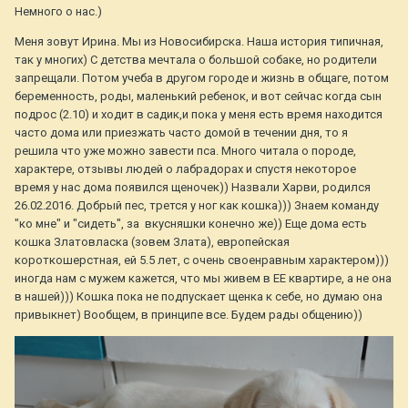
Немного о нас.)
Меня зовут Ирина. Мы из Новосибирска. Наша история типичная,
так у многих) С детства мечтала о большой собаке, но родители
запрещали. Потом учеба в другом городе и жизнь в общаге, потом
беременность, роды, маленький ребенок, и вот сейчас когда сын
подрос (2.10) и ходит в садик,и пока у меня есть время находится
часто дома или приезжать часто домой в течении дня, то я
решила что уже можно завести пса. Много читала о породе,
характере, отзывы людей о лабрадорах и спустя некоторое
время у нас дома появился щеночек)) Назвали Харви, родился
26.02.2016. Добрый пес, трется у ног как кошка))) Знаем команду
"ко мне" и "сидеть", за вкусняшки конечно же)) Еще дома есть
кошка Златовласка (зовем Злата), европейская
короткошерстная, ей 5.5 лет, с очень своенравным характером)))
иногда нам с мужем кажется, что мы живем в ЕЕ квартире, а не она
в нашей))) Кошка пока не подпускает щенка к себе, но думаю она
привыкнет) Вообщем, в принципе все. Будем рады общению))