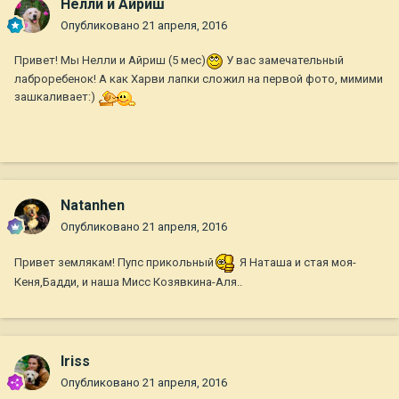
Нелли и Айриш
Опубликовано
21 апреля, 2016
Привет! Мы Нелли и Айриш (5 мес)
У вас замечательный
лаброребенок! А как Харви лапки сложил на первой фото, мимими
зашкаливает:)
Natanhen
Опубликовано
21 апреля, 2016
Привет землякам! Пупс прикольный
Я Наташа и стая моя-
Кеня,Бадди, и наша Мисс Козявкина-Аля..
Iriss
Опубликовано
21 апреля, 2016