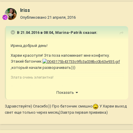
Iriss
Опубликовано
21 апреля, 2016
В 21.04.2016 в 08:04,
Marina-Patrik
сказал:
Ирина,добрый день!
Харви красотуля! Эта поза напоминает мне конфетку.
Этакий батончик
,который начали разворачивать)))
Злата очень элегантна!
Показывайте и рассказывайте про своих деток. У Харви
Показать
ведь скоро первый выход в свет! Или вы уже гуляли?
Здравствуйте) Спасибо)) Про батончик смешно
У Харви выход
свет еще только через месяц)Завтра первая прививка)