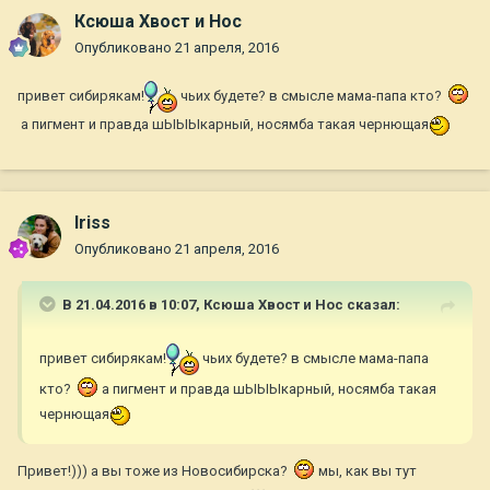
Ксюша Хвост и Нос
Опубликовано
21 апреля, 2016
привет сибирякам!
чьих будете? в смысле мама-папа кто?
а пигмент и правда шЫЫЫкарный, носямба такая чернющая
Iriss
Опубликовано
21 апреля, 2016
В 21.04.2016 в 10:07,
Ксюша Хвост и Нос
сказал:
привет сибирякам!
чьих будете? в смысле мама-папа
кто?
а пигмент и правда шЫЫЫкарный, носямба такая
чернющая
Привет!))) а вы тоже из Новосибирска?
мы, как вы тут