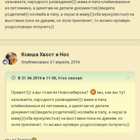
называете, народного разведения))) мама и папа клеймованные
из питомника, а щенятам не делали документов))видела
родителей)) носямба в папу, а окрас в маму)))оба мускулистые) на
выставки пока не думаем, но если приспичит, то можно нулевую
родословную получить))
Ксюша Хвост и Нос
Опубликовано
21 апреля, 2016
В 21.04.2016 в 11:00,
Iriss
сказал:
Привет!))) а вы тоже из Новосибирска?
мы, как вы тут
называете, народного разведения))) мама и папа
клеймованные из питомника, а щенятам не делали
документов))видела родителей)) носямба в папу, а окрас в
маму)))оба мускулистые) на выставки пока не думаем, но
если приспичит, то можно нулевую родословную получить))
мы из Томска