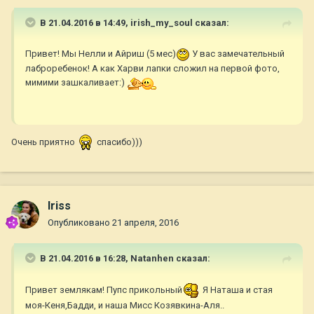
В 21.04.2016 в 14:49,
irish_my_soul
сказал:
Привет! Мы Нелли и Айриш (5 мес)
У вас замечательный
лаброребенок! А как Харви лапки сложил на первой фото,
мимими зашкаливает:)
Очень приятно
спасибо)))
Iriss
Опубликовано
21 апреля, 2016
В 21.04.2016 в 16:28,
Natanhen
сказал:
Привет землякам! Пупс прикольный
Я Наташа и стая
моя-Кеня,Бадди, и наша Мисс Козявкина-Аля..