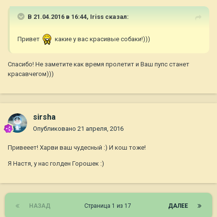
В 21.04.2016 в 16:44,
Iriss
сказал:
Привет
какие у вас красивые собаки!)))
Спасибо! Не заметите как время пролетит и Ваш пупс станет
красавчегом)))
sirsha
Опубликовано
21 апреля, 2016
Привееет! Харви ваш чудесный :) И кош тоже!
Я Настя, у нас голден Горошек :)
НАЗАД
Страница 1 из 17
ДАЛЕЕ