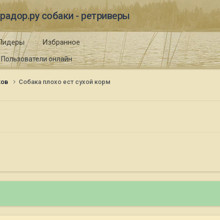
радор.ру собаки - ретриверы
Лидеры
Избранное
Пользователи онлайн
ков
Собака плохо ест сухой корм