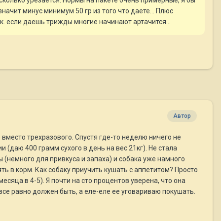
сколько урезается. Нормы на пакете очень примерные, я бы
значит минус минимум 50 гр из того что даете... Плюс
. если даешь трижды многие начинают артачится...
Автор
е вместо трехразового. Спустя где-то неделю ничего не
(даю 400 грамм сухого в день на вес 21кг). Не стала
 (немного для привкуса и запаха) и собака уже намного
ять в корм. Как собаку приучить кушать с аппетитом? Просто
сяца в 4-5). Я почти на сто процентов уверена, что она
все равно должен быть, а еле-еле ее уговариваю покушать.