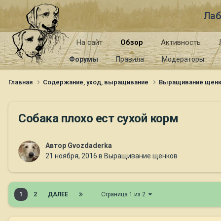
Лаб
На сайт
Обзор
Активность
Форумы
Правила
Модераторы
Главная
Содержание, уход, выращивание
Выращивание щен
Собака плохо ест сухой корм
Автор
Gvozdaderka
21 ноября, 2016
в
Выращивание щенков
1
2
ДАЛЕЕ
Страница 1 из 2