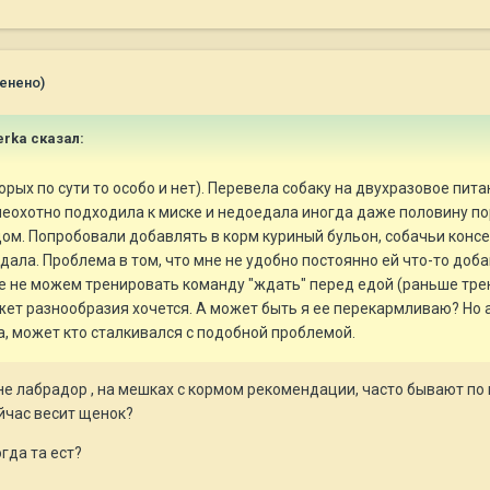
енено)
erka
сказал:
рых по сути то особо и нет). Перевела собаку на двухразовое пит
неохотно подходила к миске и недоедала иногда даже половину порц
ом. Попробовали добавлять в корм куриный бульон, собачьи консе
дала. Проблема в том, что мне не удобно постоянно ей что-то доба
е не можем тренировать команду "ждать" перед едой (раньше трени
ожет разнообразия хочется. А может быть я ее перекармливаю? Но 
, может кто сталкивался с подобной проблемой.
 не лабрадор , на мешках с кормом рекомендации, часто бывают п
ейчас весит щенок?
огда та ест?