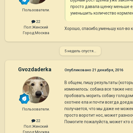
Бурный рост щенка уже законче
просто давала щенку меньше еды
Пользователи.
уменьшить количество кормлени
22
Пол:
Женский
Хорошо, спасибо,уменьшу кол-во к
Город:
Москва
5 недель спустя...
Gvozdaderka
Опубликовано
21 декабря, 2016
В общем, пишу результаты (которы
изменилось: собака все также нео
пробовать морить собаку голодом.
охотнее ела и почти всегда доеда
получается, что мы даже не можем
Пользователи.
просто воротит нос, может разноо
22
Помогите пожалуйста, может кто 
Пол:
Женский
Город:
Москва