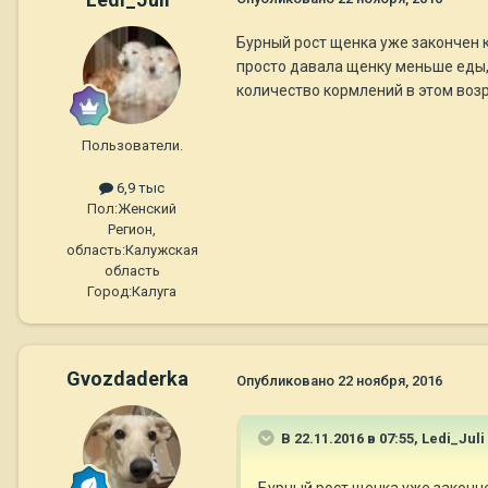
Бурный рост щенка уже закончен к
просто давала щенку меньше еды, т
количество кормлений в этом возр
Пользователи.
6,9 тыс
Пол:
Женский
Регион,
область:
Калужская
область
Город:
Калуга
Gvozdaderka
Опубликовано
22 ноября, 2016
В 22.11.2016 в 07:55,
Ledi_Juli