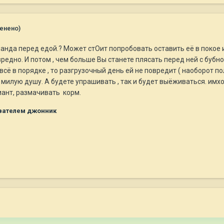
енено)
анда перед едой.? Может стОит попробовать оставить её в покое 
едно. И потом , чем больше Вы станете плясать перед ней с бубном
всё в порядке , то разгрузочный день ей не повредит ( наоборот по
 милую душу. А будете упрашивать , так и будет выёживаться. имхо
иант, размачивать корм.
вателем джонник