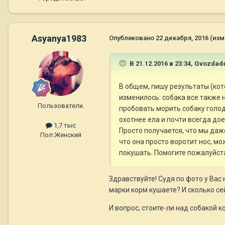
Asyanya1983
Опубликовано
22 декабря, 2016
(изм
В 21.12.2016 в 23:34,
Gvozdad
В общем, пишу результаты (кото
изменилось: собака все также 
Пользователи.
пробовать морить собаку голод
охотнее ела и почти всегда дое
1,7 тыс
Просто получается, что мы даж
Пол:
Женский
что она просто воротит нос, м
покушать. Помогите пожалуйста
Здравствуйте! Судя по фото у Вас
марки корм кушаете? И сколько с
И вопрос, стоите-ли над собакой к