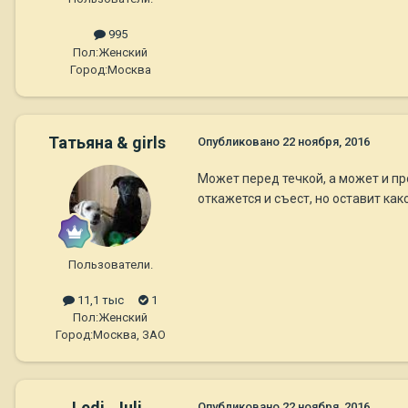
995
Пол:
Женский
Город:
Москва
Татьяна & girls
Опубликовано
22 ноября, 2016
Может перед течкой, а может и пр
откажется и съест, но оставит ка
Пользователи.
11,1 тыс
1
Пол:
Женский
Город:
Москва, ЗАО
Ledi_Juli
Опубликовано
22 ноября, 2016