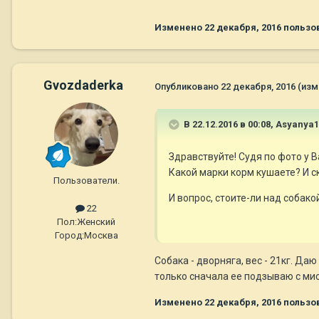
Изменено
22 декабря, 2016
пользов
Gvozdaderka
Опубликовано
22 декабря, 2016
(изм
В 22.12.2016 в 00:08,
Asyanya1
Здравствуйте! Судя по фото у 
Какой марки корм кушаете? И с
Пользователи.
И вопрос, стоите-ли над собакой
22
Пол:
Женский
Город:
Москва
Собака - дворняга, вес - 21кг. Да
только сначала ее подзываю с мис
Изменено
22 декабря, 2016
пользо