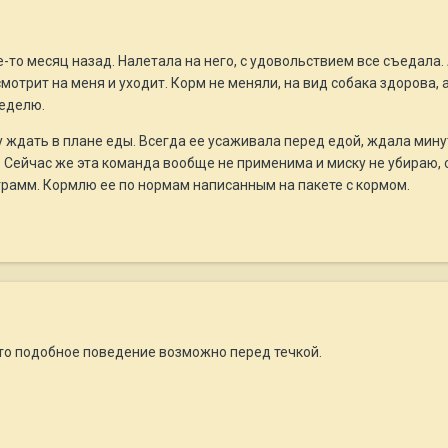
-то месяц назад. Налетала на него, с удовольствием все съедала. 
смотрит на меня и уходит. Корм не меняли, на вид собака здорова,
неделю.
 ждать в плане еды. Всегда ее усаживала перед едой, ждала минут
. Сейчас же эта команда вообще не применима и миску не убираю, о
грамм. Кормлю ее по нормам написанным на пакете с кормом.
 то подобное поведение возможно перед течкой.