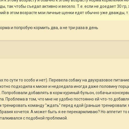
н к этому возрасту и обычно к этому возрасту норма кормления не
, так чтобы съедал активно и весело. Т.е. если не доедает 30 гр, 
й в этом возрасте мои личные щенки едят обычно уже дважды, т.к
орма и попробую кормить два, а не три раза в день
х по сути то особо и нет). Перевела собаку на двухразовое питани
хотно подходила к миске и недоедала иногда даже половину порции 
 Попробовали добавлять в корм куриный бульон, собачьи консервы
ла. Проблема в том, что мне не удобно постоянно ей что-то добавл
 тренировать команду "ждать" перед едой (раньше тренировали: ме
бразия хочется. А может быть я ее перекармливаю? Но аппетит то 
сталкивался с подобной проблемой.