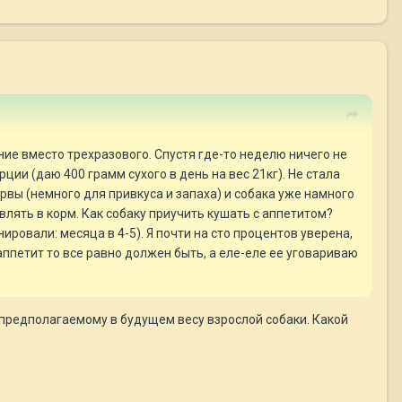
ание вместо трехразового. Спустя где-то неделю ничего не
ии (даю 400 грамм сухого в день на вес 21кг). Не стала
рвы (немного для привкуса и запаха) и собака уже намного
влять в корм. Как собаку приучить кушать с аппетитом?
ровали: месяца в 4-5). Я почти на сто процентов уверена,
аппетит то все равно должен быть, а еле-еле ее уговариваю
о предполагаемому в будущем весу взрослой собаки. Какой