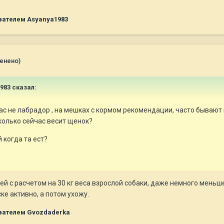
ателем Asyanya1983
енено)
983
сказал:
Вас не лабрадор , на мешках с кормом рекомендации, часто бывают
колько сейчас весит щенок?
 когда та ест?
ю ей с расчетом на 30 кг веса взрослой собаки, даже немного меньш
ке активно, а потом ухожу.
вателем Gvozdaderka