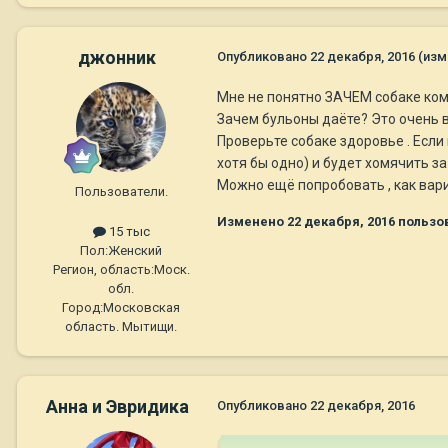
джонник
Опубликовано
22 декабря, 2016
(изм
Мне не понятно ЗАЧЕМ собаке ком
Зачем бульоны даёте? Это очень вр
Проверьте собаке здоровье . Если 
хотя бы одно) и будет хомячить за
Можно ещё попробовать , как вар
Пользователи.
Изменено
22 декабря, 2016
пользо
15 тыс
Пол:
Женский
Регион, область:
Моск.
обл.
Город:
Московская
область. Мытищи.
Анна и Эвридика
Опубликовано
22 декабря, 2016