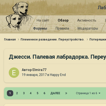
Лаб
На сайт
Обзор
Активность
Форумы
Правила
Модераторы
Главная
Племенное разведение. Переустройство.
Потеряшк
Джесси. Палевая лабрадорка. Переу
Автор
Elmira77
19 января, 2017
в
Happy End
1
2
3
4
5
6
ДАЛЕЕ
Страница 1 из 6