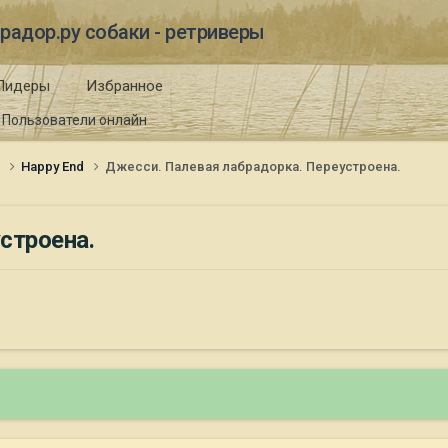
радор.ру собаки - ретриверы
Лидеры
Избранное
Пользователи онлайн
и
Happy End
Джесси. Палевая лабрадорка. Переустроена.
строена.