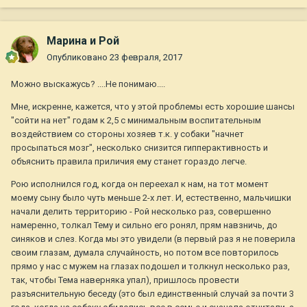
Марина и Рой
Опубликовано
23 февраля, 2017
Можно выскажусь? ....Не понимаю....
Мне, искренне, кажется, что у этой проблемы есть хорошие шансы
"сойти на нет" годам к 2,5 с минимальным воспитательным
воздействием со стороны хозяев т.к. у собаки "начнет
просыпаться мозг", несколько снизится гипперактивность и
объяснить правила приличия ему станет гораздо легче.
Рою исполнился год, когда он переехал к нам, на тот момент
моему сыну было чуть меньше 2-х лет. И, естественно, мальчишки
начали делить территорию - Рой несколько раз, совершенно
намеренно, толкал Тему и сильно его ронял, прям навзничь, до
синяков и слез. Когда мы это увидели (в первый раз я не поверила
своим глазам, думала случайность, но потом все повторилось
прямо у нас с мужем на глазах подошел и толкнул несколько раз,
так, чтобы Тема наверняка упал), пришлось провести
разъяснительную беседу (это был единственный случай за почти 3