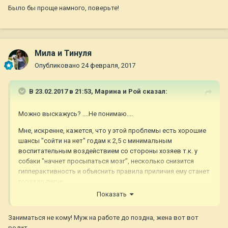
Было бы проще намного, поверьте!
Мила и Тинуля
Опубликовано
24 февраля, 2017
В 23.02.2017 в 21:53,
Марина и Рой
сказал:
Можно выскажусь? ....Не понимаю....
Мне, искренне, кажется, что у этой проблемы есть хорошие
шансы "сойти на нет" годам к 2,5 с минимальным
воспитательным воздействием со стороны хозяев т.к. у
собаки "начнет просыпаться мозг", несколько снизится
гипперактивность и объяснить правила приличия ему станет
гораздо легче.
Показать
Рою исполнился год, когда он переехал к нам, на тот момент
моему сыну было чуть меньше 2-х лет. И, естественно,
Заниматься не кому! Муж на работе до поздна, жена вот вот
мальчишки начали делить территорию - Рой несколько раз,
родит.