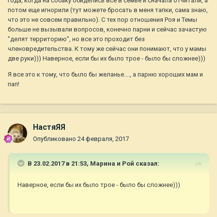
года, когда на собаку обиделись все в семье и сначала отчитали, а
потом еще игнорили (тут можете бросать в меня тапки, сама знаю,
что это не совсем правильно). С тех пор отношения Роя и Темы
больше не вызывали вопросов, конечно парни и сейчас зачастую
"делят территорию", но все это проходит без
членовредительства. К тому же сейчас они понимают, что у мамы
две руки))) Наверное, если бы их было трое - было бы сложнее)))
Я все это к тому, что было бы желанье...., а парню хороших мам и
пап!
НастяЯЯ
Опубликовано
24 февраля, 2017
В 23.02.2017 в 21:53,
Марина и Рой
сказал:
Наверное, если бы их было трое - было бы сложнее)))