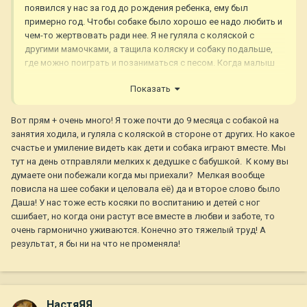
появился у нас за год до рождения ребенка, ему был
примерно год. Чтобы собаке было хорошо ее надо любить и
чем-то жертвовать ради нее. Я не гуляла с коляской с
другими мамочками, а тащила коляску и собаку подальше,
где можно поиграть и позаниматься с песом. Когда малыш
начинает ползать полы надо пылесосить и мыть несколько
Показать
раз в день. И мама должна спокойно относиться к тому, что
малыш поел вместе с собакой или зажевал чуток шерсти с
хвоста. Всю беременность я посвятила дрессировке. И
Вот прям + очень много! Я тоже почти до 9 месяца с собакой на
таких нюансов много и только любовь к собаке помогает не
занятия ходила, и гуляла с коляской в стороне от других. Но какое
нервничать, не раздражаться, а воспринимать все как
счастье и умиление видеть как дети и собака играют вместе. Мы
должное. Если хозяева осознают, что не справляются, не
тут на день отправляли мелких к дедушке с бабушкой. К кому вы
хотят и т.д., то это честнее по отношению к собаке, чем он
думаете они побежали когда мы приехали? Мелкая вообще
потом будем неприкаянным призраком где-нибудь на
повисла на шее собаки и целовала её) да и второе слово было
балконе или в коморке.
Даша! У нас тоже есть косяки по воспитанию и детей с ног
сшибает, но когда они растут все вместе в любви и заботе, то
Мальчик молодой и очень красивый, он обязательно найдет
очень гармонично уживаются. Конечно это тяжелый труд! А
свою семью и будет самым счастливым и любимым. Удачи
результат, я бы ни на что не променяла!
парню!
НастяЯЯ