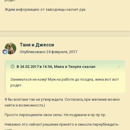
совершенно намеренно, толкал Тему и сильно его ронял,
прям навзничь, до синяков и слез. Когда мы это увидели (в
Ждем информацию от заводчицы насчет рук.
первый раз я не поверила своим глазам, думала
случайность, но потом все повторилось прямо у нас с
мужем на глазах подошел и толкнул несколько раз, так,
чтобы Тема наверняка упал), пришлось провести
разъяснительную беседу (это был единственный случай за
почти 3 года, когда на собаку обиделись все в семье и
Таня и Джесси
сначала отчитали, а потом еще игнорили (тут можете
Опубликовано
24 февраля, 2017
бросать в меня тапки, сама знаю, что это не совсем
правильно). С тех пор отношения Роя и Темы больше не
вызывали вопросов, конечно парни и сейчас зачастую
В 24.02.2017 в 16:56,
Мила и Тинуля
сказал:
"делят территорию", но все это проходит без
членовредительства. К тому же сейчас они понимают, что у
Заниматься не кому! Муж на работе до поздна, жена вот вот
мамы две руки))) Наверное, если бы их было трое - было бы
родит.
сложнее)))
Я все это к тому, что было бы желанье...., а парню хороших
Я бы всетаки так не утверждала. Согласись,при желании можно
мам и пап!
найти и возможность)
Просто переоценили свои силы. Не подумали и пр пр пр.
Неважно это сейчас! решение принято и смысла переубеждать-