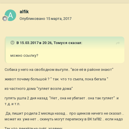
alfik
Опубликовано
15 марта, 2017
В 15.03.2017 в 20:26,
Томуся
сказал:
можно ссылку?
Собака у него на свободном выгуле.. "все её в районе знают"
живот почему большой ? " так что то съела, пока бегала "
из частного дома "гуляет возле дома"
гулять ушла 2 дня назад "Нет , она не убегает . она так гуляет" и
т.д. и т.п.
Да, пишит родила 2 месяца назад .. про щенков ничего не сказал ..
может их уже нет .. скинуть могут переписку в ВК taf82 .. если надо
Так что думайте на счёт хозяину