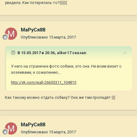
увидела. Как потерялась то?((((((
МаРуСя88
Опубликовано
15 марта, 2017
В 15.03.2017 в 20:36,
alkor17
сказал:
У него на страничке фото собаки, это она. Не всем везет с
хозяевами, к сожалению...
http://vk.com/wall-26653311_104815
Как такому можно отдать собаку? Она же там пропадёт (((
МаРуСя88
Опубликовано
15 марта, 2017