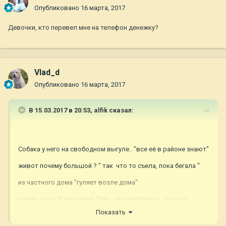
Опубликовано
16 марта, 2017
Девочки, кто перевел мне на телефон денежку?
Vlad_d
Опубликовано
16 марта, 2017
В 15.03.2017 в 20:53,
alfik
сказал:
Собака у него на свободном выгуле.. "все её в районе знают"
живот почему большой ? " так что то съела, пока бегала "
из частного дома "гуляет возле дома"
гулять ушла 2 дня назад "Нет , она не убегает . она так
гуляет" и т.д. и т.п.
Показать
Да, пишит родила 2 месяца назад .. про щенков ничего не