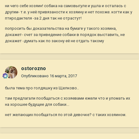
ни чего себе хозяин! собака на самовыгуле и ушла и осталась с
сказал .. может их уже нет .. скинуть могут переписку в
другим- т.е. у неё привязаности к хозяину и нет похоже. когти как у
ВК taf82 .. если надо
птиродактеля -за 2 дня так не отрастут!
Так что думайте на счёт хозяину
попросить бы доказательства на бумаге у такого хозяина,
докажет- счет за приведение собаки в порядок выставить, не
докажет -думать как по закону её не отдать такому
ostorozno
Опубликовано
16 марта, 2017
была тема про голдяшку из Щелково..
там предлагали пообщаться с хозяевами ежели что и уломать их
на хорошее будущее для собаки...
нет желающих пообщаться по этой девочке? с таких хозяином.