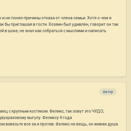
 и не понял причины отказа от члена семьи. Хотя о чем я
как бы приглашая в гости. Хозяин был удивлён, говорит он так
ей в шоке, не знал как собраться с мыслями и написать
Автор
ц с крупным костяком. Феликс, так зовут это ЧУДО,
двухразовому выгулу. Феликсу 4 года
ом взвесьте все за и против. Феликс не вещь, он живая душа.