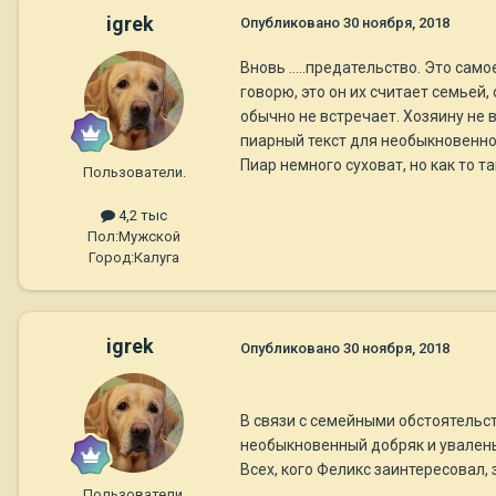
igrek
Опубликовано
30 ноября, 2018
Вновь .....предательство. Это сам
говорю, это он их считает семьей,
обычно не встречает. Хозяину не в
пиарный текст для необыкновенно
Пиар немного суховат, но как то та
Пользователи.
4,2 тыс
Пол:
Мужской
Город:
Калуга
igrek
Опубликовано
30 ноября, 2018
В связи с семейными обстоятельс
необыкновенный добряк и увалень.
Всех, кого Феликс заинтересовал, 
Пользователи.