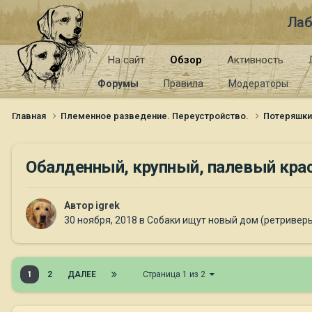
Лаб
На сайт
Обзор
Активность
Форумы
Правила
Модераторы
Главная
Племенное разведение. Переустройство.
Потеряшк
Обалденный, крупный, палевый кра
Автор
igrek
30 ноября, 2018
в
Собаки ищут новый дом (ретривер
1
2
ДАЛЕЕ
Страница 1 из 2