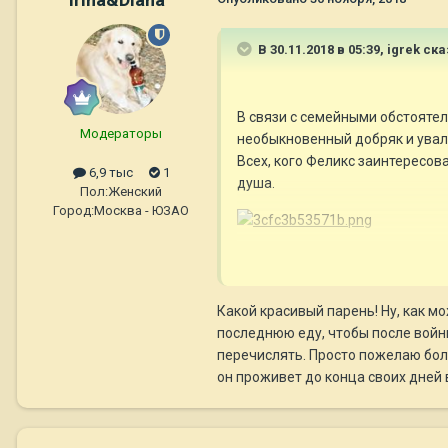
В 30.11.2018 в 05:39,
igrek
ска
В связи с семейными обстояте
Модераторы
необыкновенный добряк и увале
Всех, кого Феликс заинтересова
6,9 тыс
1
душа.
Пол:
Женский
Город:
Москва - ЮЗАО
Какой красивый парень! Ну, как м
последнюю еду, чтобы после войн
перечислять. Просто пожелаю бол
он проживет до конца своих дней в 