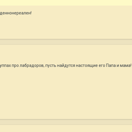
лденнонереален!
уппах про лабрадоров, пусть найдутся настоящие его Папа и мама!