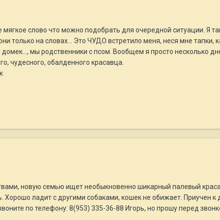
ое мягкое слово что можно подобрать для очередной ситуации. Я так
 они только на словах... Это ЧУДО встретило меня, неся мне тапки, 
 домек..., мы родственники с псом. Вообщем я просто несколько дн
го, чудесного, обалденного красавца.
к
твами, новую семью ищет необыкновенно шикарный палевый красаве
 Хорошо ладит с другими собаками, кошек не обижает. Приучен к 
звоните по телефону: 8(953) 335-36-88 Игорь, но прошу перед звонк