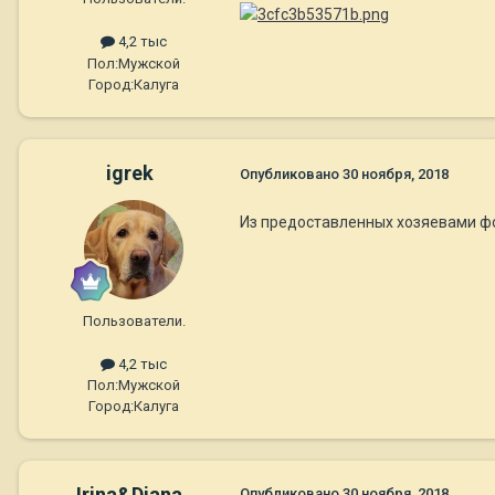
4,2 тыс
Пол:
Мужской
Город:
Калуга
igrek
Опубликовано
30 ноября, 2018
Из предоставленных хозяевами фот
Пользователи.
4,2 тыс
Пол:
Мужской
Город:
Калуга
Irina&Diana
Опубликовано
30 ноября, 2018