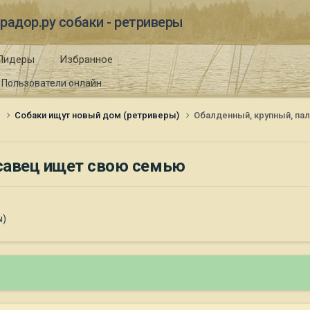
радор.ру собаки - ретриверы
Лидеры
Избранное
Пользователи онлайн
и
Собаки ищут новый дом (ретриверы)
Обалденный, крупный, п
савец ищет свою семью
ы)