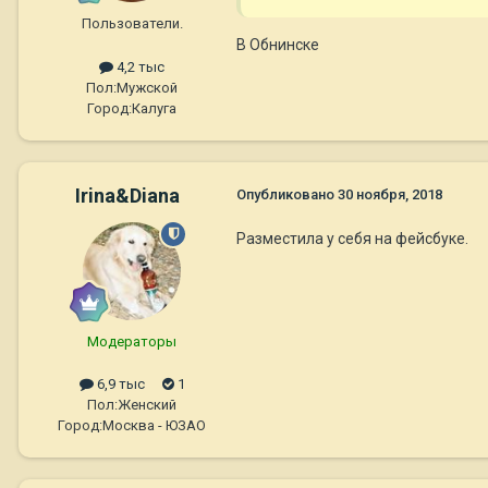
Пользователи.
В Обнинске
4,2 тыс
Пол:
Мужской
Город:
Калуга
Irina&Diana
Опубликовано
30 ноября, 2018
Разместила у себя на фейсбуке.
Модераторы
6,9 тыс
1
Пол:
Женский
Город:
Москва - ЮЗАО