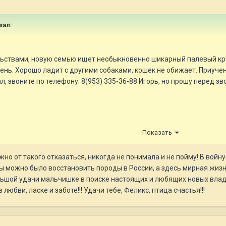
зал:
льствами, новую семью ищет необыкновенно шикарный палевый крас
нь. Хорошо ладит с другими собаками, кошек не обижает. Приучен
л, звоните по телефону: 8(953) 335-36-88 Игорь, но прошу перед зв
Показать
ожно от такого отказаться, никогда не понимала и не пойму! В вой
ы можно было восстановить породы в России, а здесь мирная жизн
ьшой удачи мальчишке в поиске настоящих и любящих новых владе
любви, ласке и заботе!!! Удачи тебе, Феликс, птица счастья!!!