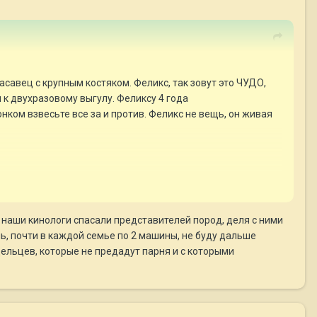
авец с крупным костяком. Феликс, так зовут это ЧУДО,
 к двухразовому выгулу. Феликсу 4 года
онком взвесьте все за и против. Феликс не вещь, он живая
ну наши кинологи спасали представителей пород, деля с ними
ь, почти в каждой семье по 2 машины, не буду дальше
льцев, которые не предадут парня и с которыми