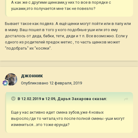
А как же с другими щенками,у них то все в порядке с
ушками,это получается мне так не повезло?
Бывает такое как подвяз. А ещё щенки могут пойти или в папу или
в маму. Ваш пошел в того у кого подобные уши или это ему
досталось от деда, бабки, тети, дяди и т п. Все возможно. Если у
одного из родителей предок метис , то часть щенков может
"подобрать" их "косяки".
джонник
Опубликовано
12 февраля, 2019
В 12.02.2019 в 12:09,
Дарья Захарова
сказал:
Еще у нас активно идет смена зубов,уже 4 новых
выросло,где то читала,что после полной смены -уши могут
измениться...это тоже ерунда?