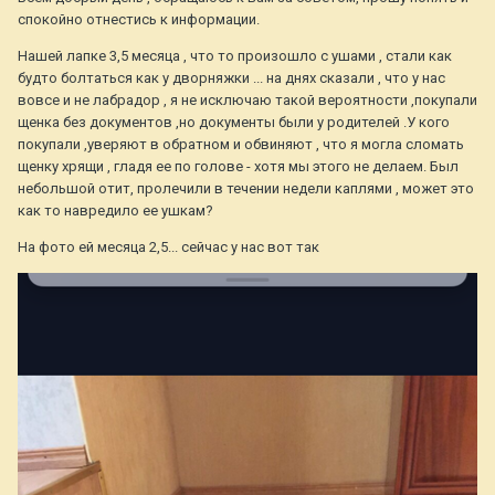
спокойно отнестись к информации.
Нашей лапке 3,5 месяца , что то произошло с ушами , стали как
будто болтаться как у дворняжки ... на днях сказали , что у нас
вовсе и не лабрадор , я не исключаю такой вероятности ,покупали
щенка без документов ,но документы были у родителей .У кого
покупали ,уверяют в обратном и обвиняют , что я могла сломать
щенку хрящи , гладя ее по голове - хотя мы этого не делаем. Был
небольшой отит, пролечили в течении недели каплями , может это
как то навредило ее ушкам?
На фото ей месяца 2,5... сейчас у нас вот так