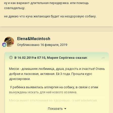
ну и как вариант-длительная передержка. или помощь
совладельцу.
не думаю что куча желающих будет на нездоровую собаку.
Elena&Macintosh
Опубликовано
16 февраля, 2019
В 16.02.2019 в 07:10,
Мария Серёгина
сказал:
Месси - домашняя любимица, душа, радость и счастье! Очень
добрая и ласковая, активная. Ей 3 года. Прошла курс
дрессировки.
У ребёнка выявилась аллергия на собаку, в связи с этим
вынуждены искать для неё нового хозяина.
Месси имеет отклонения по здоровью - у неё эпилепсия.
Зимой приступы случаются 1 раз в 3 мес... в летний период
Показать
чаще - 1 раз в месяц.