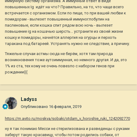
иммунную систему организма. А иммунный ответ в виде
повышенных Ig идёт на что? Правильно, на то, что чаще всего
встречается с организмом. Если по пище, то при вашей любви к
помидорам - вылезет повышенный иммуноглобулин на
пасленовые, если кошка спит рядом всю ночь - вылезет
повышение ig на кошачью шерсть... устраните из своей жизни
кошку и помидоры, начнётся аллергия на огурцы и перхоть
таракана под батареей. Устранять нужно не следствие, а причину.
Тяжелые случаи астмы сюда не берём, хотя там природа
возникновения тоже аутоиммунная, но немного другая. И да, это
1% из ста, тех кому не очень повезло с набором генов при
рождении(((
Ladyss
Опубликовано
16 февраля, 2019
https://m.avito.ru/moskva/sobaki/otdam_v_horoshie_ruki_1242092770
ну я так понимаю Месси не стерилизована и разведенцы с руками
заберут такую красавицу, чтобы потом родились собаки, от