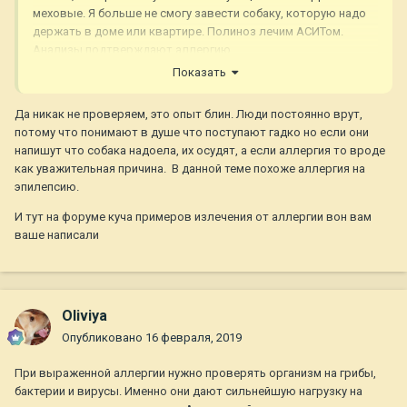
меховые. Я больше не смогу завести собаку, которую надо
держать в доме или квартире. Полиноз лечим АСИТом.
Анализы подтверждают аллергию.
Показать
Да никак не проверяем, это опыт блин. Люди постоянно врут,
потому что понимают в душе что поступают гадко но если они
напишут что собака надоела, их осудят, а если аллергия то вроде
как уважительная причина. В данной теме похоже аллергия на
эпилепсию.
И тут на форуме куча примеров излечения от аллергии вон вам
ваше написали
Oliviya
Опубликовано
16 февраля, 2019
При выраженной аллергии нужно проверять организм на грибы,
бактерии и вирусы. Именно они дают сильнейшую нагрузку на