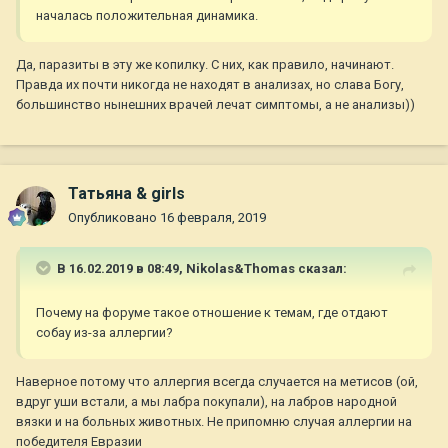
началась положительная динамика.
Да, паразиты в эту же копилку. С них, как правило, начинают.
Правда их почти никогда не находят в анализах, но слава Богу,
большинство нынешних врачей лечат симптомы, а не анализы))
Татьяна & girls
Опубликовано
16 февраля, 2019
В 16.02.2019 в 08:49,
Nikolas&Thomas
сказал:
Почему
на форуме такое отношение к те
мам, где отдают
собау из-за
аллергии
?
Наверное потому что аллергия всегда случается на метисов (ой,
вдруг уши встали, а мы лабра покупали), на лабров народной
вязки и на больных животных. Не припомню случая аллергии на
победителя Евразии