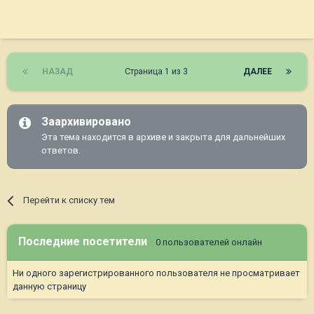
Понятно, что сейчас каждый будет рассказывать свою
историю...но может не стоит, а? У всех разные ситуации и
возможности, не надо всех равнять под себя.
И когда тебе лечащий врач говорит, что еще пара бронхитов
и начнется астма, то животное лучше переустроить. ИМХО.
НАЗАД
Страница 1 из 3
ДАЛЕЕ
Заархивировано
Эта тема находится в архиве и закрыта для дальнейших
ответов.
Перейти к списку тем
Последние посетители
0 пользователей онлайн
Ни одного зарегистрированного пользователя не просматривает
данную страницу