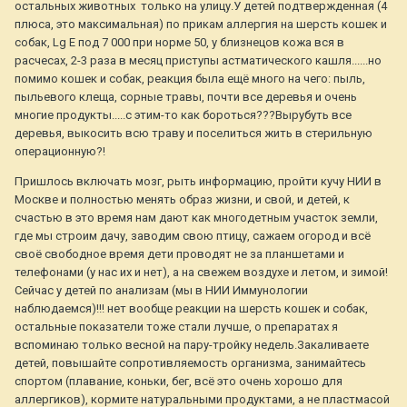
остальных животных только на улицу.У детей подтвержденная (4
плюса, это максимальная) по прикам аллергия на шерсть кошек и
собак, Lg Е под 7 000 при норме 50, у близнецов кожа вся в
расчесах, 2-3 раза в месяц приступы астматического кашля......но
помимо кошек и собак, реакция была ещё много на чего: пыль,
пыльевого клеща, сорные травы, почти все деревья и очень
многие продукты.....с этим-то как бороться???Вырубуть все
деревья, выкосить всю траву и поселиться жить в стерильную
операционную?!
Пришлось включать мозг, рыть информацию, пройти кучу НИИ в
Москве и полностью менять образ жизни, и свой, и детей, к
счастью в это время нам дают как многодетным участок земли,
где мы строим дачу, заводим свою птицу, сажаем огород и всё
своё свободное время дети проводят не за планшетами и
телефонами (у нас их и нет), а на свежем воздухе и летом, и зимой!
Сейчас у детей по анализам (мы в НИИ Иммунологии
наблюдаемся)!!! нет вообще реакции на шерсть кошек и собак,
остальные показатели тоже стали лучше, о препаратах я
вспоминаю только весной на пару-тройку недель.Закаливаете
детей, повышайте сопротивляемость организма, занимайтесь
спортом (плавание, коньки, бег, всё это очень хорошо для
аллергиков), кормите натуральными продуктами, а не пластмасой