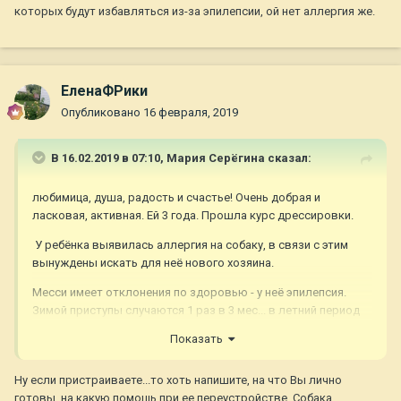
которых будут избавляться из-за эпилепсии, ой нет аллергия же.
ЕленаФРики
Опубликовано
16 февраля, 2019
В 16.02.2019 в 07:10,
Мария Серёгина
сказал:
любимица, душа, радость и счастье! Очень добрая и
ласковая, активная. Ей 3 года. Прошла курс дрессировки.
У ребёнка выявилась аллергия на собаку, в связи с этим
вынуждены искать для неё нового хозяина.
Месси имеет отклонения по здоровью - у неё эпилепсия.
Зимой приступы случаются 1 раз в 3 мес... в летний период
чаще - 1 раз в месяц.
Показать
Ну если пристраиваете...то хоть напишите, на что Вы лично
готовы..на какую помощь при ее переустройстве. Собака