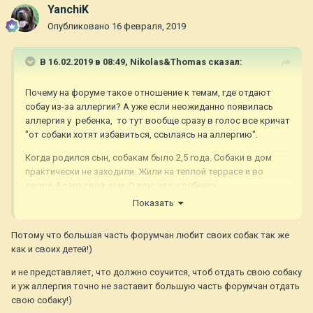
YanchiK
Опубликовано
16 февраля, 2019
В 16.02.2019 в 08:49,
Nikolas&Thomas
сказал:
Почему на форуме такое отношение к темам, где отдают
собау из-за аллергии? А уже если неожиданно появилась
аллергия у ребенка, то тут вообще сразу в голос все кричат
"от собаки хотят избавиться, ссылаясь на аллергию".
Когда родился сын, собакам было 2,5 года. Собаки в дом
практически не заходили. Жили на теплой террасе и во
дворе. Благо свой дом. О том, что у ребенка
сильнейшая аллергия на собак и кошек, я узнала, когда ему
Показать
было уже 9,5 лет! У ребенка последние годы постояно был
аллергический ринит. Я думала, что у него аллергия только
Потому что большая часть форумчан любит своих собак так же
на цветение, березы, ольху и тп, которая впервые
как и своих детей!)
проявилась, когда ему было 5 лет
и не представляет, что должно соучится, чтоб отдать свою собаку
Мне проще, тк я могу отселить собак и не впускать в дом, а
и уж аллергия точно не заставит большую часть форумчан отдать
что делать тем, кто живет в квартире?
свою собаку!)