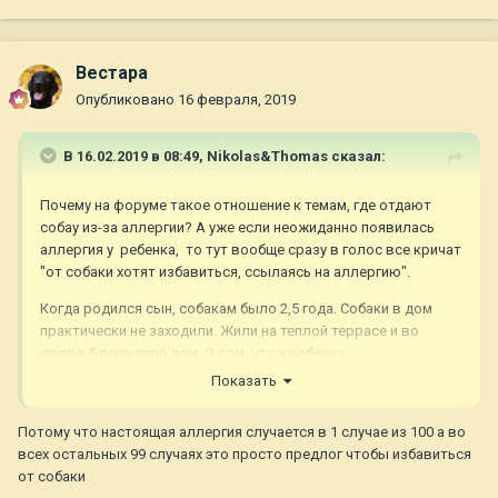
Вестара
Опубликовано
16 февраля, 2019
В 16.02.2019 в 08:49,
Nikolas&Thomas
сказал:
Почему на форуме такое отношение к темам, где отдают
собау из-за аллергии? А уже если неожиданно появилась
аллергия у ребенка, то тут вообще сразу в голос все кричат
"от собаки хотят избавиться, ссылаясь на аллергию".
Когда родился сын, собакам было 2,5 года. Собаки в дом
практически не заходили. Жили на теплой террасе и во
дворе. Благо свой дом. О том, что у ребенка
сильнейшая аллергия на собак и кошек, я узнала, когда ему
Показать
было уже 9,5 лет! У ребенка последние годы постояно был
аллергический ринит. Я думала, что у него аллергия только
Потому что настоящая аллергия случается в 1 случае из 100 а во
на цветение, березы, ольху и тп, которая впервые
всех остальных 99 случаях это просто предлог чтобы избавиться
проявилась, когда ему было 5 лет
от собаки