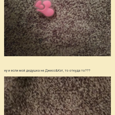
ну и если мой дедушка не Джесс&Кэт, то откуда то???