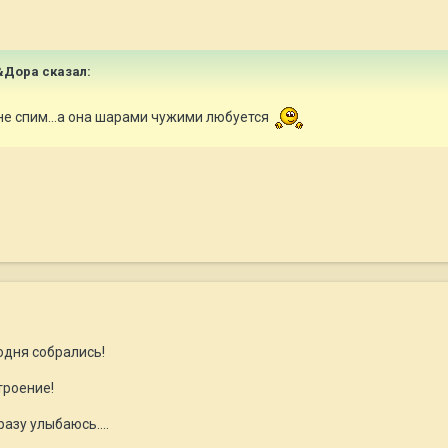
&Дора
сказал:
не спим...а она шарами чужими любуется
одня собрались!
троение!
разу улыбаюсь....