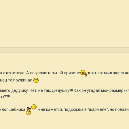
ак отсутствую. А по уважительной причине
ктото отмыл шерстяно
онец то поужинал
шего дедушку. Нет, не так, Дедушку!!!! Как он угадал мой размер??!
ы??!!
го волшебника
мне кажется, подсказка в "шармеле", но полази