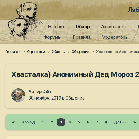
Лаб
На сайт
Обзор
Активность
Форумы
Правила
Модераторы
Главная
О разном
Жизнь
Общение
Хвасталка) Анонимны
Хвасталка) Анонимный Дед Мороз 
Автор
DiSi
30 ноября, 2019
в
Общение
НАЗАД
1
2
3
4
5
6
7
8
ДАЛЕЕ