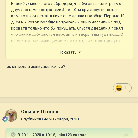
Взяли 2ух месячного лабрадора, что бы он начал играть с
двумя котами костратами 3 лет. Они круглосуточно как
коматозники лежат и ничего не делают вообще. Первые 10
дней мы котов вообще не трогали и они вылазили из под
кровати только что бы покушать. Спустя 2 недели я понял
что они не собираются выходить и закрыл им туда вход. С
псом категорически дружить не хотят, орут воют дерутся.
Возможно щенок их сильно кусает, уже с неделю я их кидаю
Показать
щенку он начинает играть они начинают злиться. Всё
сумбурно написал просто на эмоциях, очень сильно злит что
коты вообще не хотят дружить с щенком. Можете
Так вы взяли щенка для котов?
посоветовать что нибудь ?
1
Ольга и Огонёк
Опубликовано
20 ноября, 2020
В 20.11.2020 в 10:18,
Iska123
сказал: