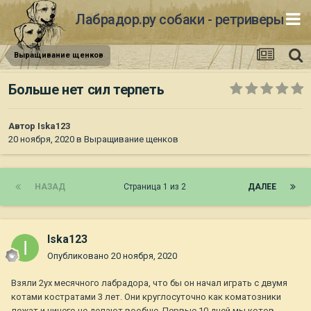
Лабрадор.ру собаки - ретриверы
Выращивание щенков
Больше нет сил терпеть
Автор
Iska123
20 ноября, 2020
в
Выращивание щенков
НАЗАД
Страница 1 из 2
ДАЛЕЕ
Iska123
Опубликовано
20 ноября, 2020
Взяли 2ух месячного лабрадора, что бы он начал играть с двумя
котами костратами 3 лет. Они круглосуточно как коматозники
лежат и ничего не делают вообще. Первые 10 дней мы котов