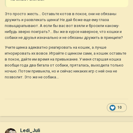
Это просто жесть... Оставьте котов в покое, они не обязаны
дружить и развлекать щенка! Не дай боже еще ему глаза
повыцарапывают. А если бы вас вот взяли и бросили какому-
нибудь зверю поиграть?... Вы же в курсе наверное, что кошки и
собаки не друзья изначально и не обязаны дружить в принципе?
Учите щенка адекватно реагировать на кошек, а лучше
игнорировать их вовсе. Играйте с щенком сами, а кошек оставьте
в покое, дайте им время на привыкание. У меня старшая кошка
вообще года два бегала от собаки, пряталась, выходила только
ночью. Потом привыкла, но и сейчас никаких игр с ней она не
позволит. Это же не собака...
10
Ledi_Juli