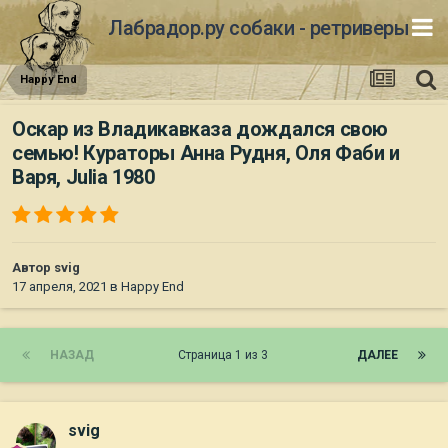
Лабрадор.ру собаки - ретриверы
Happy End
Оскар из Владикавказа дождался свою
семью! Кураторы Анна Рудня, Оля Фаби и
Варя, Julia 1980
Автор
svig
17 апреля, 2021
в
Happy End
НАЗАД
Страница 1 из 3
ДАЛЕЕ
svig