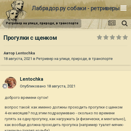
Лабрадор.ру собаки - ретриверы
Ретривер на улице, природе, в транспорте
Прогулки с щенком
Автор
Lentochka
18 августа, 2021
в
Ретривер на улице, природе, в транспорте
Lentochka
Опубликовано
18 августа, 2021
доброго времени суток!
вопрос такой: как именно должны проходить прогулки с щенком
4-ех месяцев? под этим подразумеваю - сколько по времени
гулять за одну прогулку, как нагружать (и физически, и ментально),
как вообще должна проходить прогулка (например туалет-мячик-
команды-туалет-ходьба).