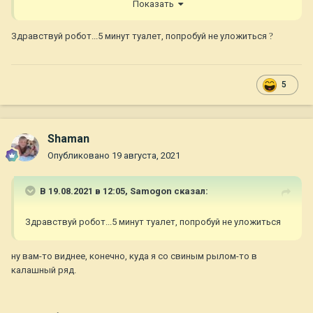
Показать
5 минут физкультура
5 минут туалет
Здравствуй робот...5 минут туалет, попробуй не уложиться
?
10-15 мин шагом на поводке.
Постоянные опции - протокол LAT за триггеры, на которые
5
щенок остро реагирует + поощрение правильного
бездеййствия.
Shaman
Рабочая сессия состоит из 2-3 упражнений. Оптимально
Опубликовано
19 августа, 2021
компоновать одно-два «думательных» и статичных (глазки/
мишень-ладонь/выдержка) с одним-двумя более легкими
В 19.08.2021 в 12:05,
Samogon
сказал:
(отворотики/сидеть-лежать/прикосновения/ ничего не
делать/ОФП).
Здравствуй робот...5 минут туалет, попробуй не уложиться
ну вам-то виднее, конечно, куда я со свиным рылом-то в
калашный ряд.