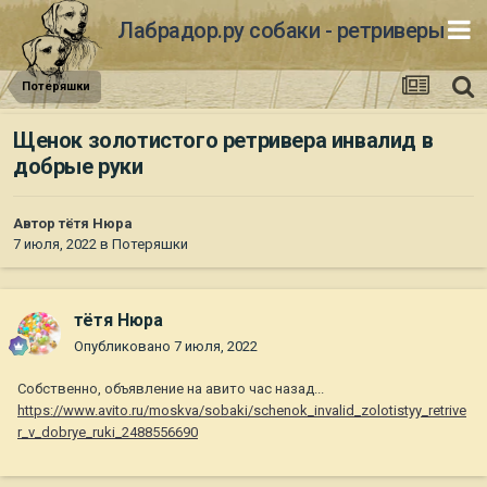
Лабрадор.ру собаки - ретриверы
Потеряшки
Щенок золотистого ретривера инвалид в
добрые руки
Автор
тётя Нюра
7 июля, 2022
в
Потеряшки
тётя Нюра
Опубликовано
7 июля, 2022
Собственно, объявление на авито час назад...
https://www.avito.ru/moskva/sobaki/schenok_invalid_zolotistyy_retrive
r_v_dobrye_ruki_2488556690