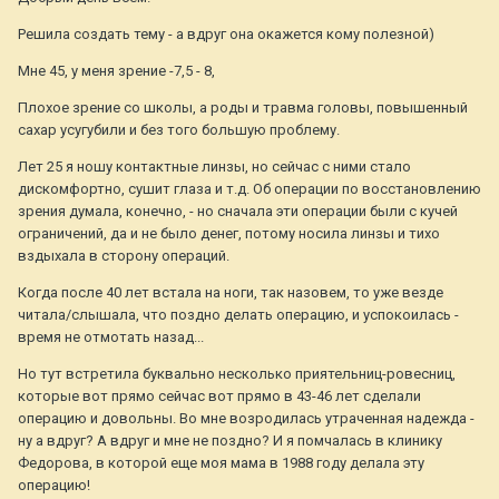
Решила создать тему - а вдруг она окажется кому полезной)
Мне 45, у меня зрение -7,5 - 8,
Плохое зрение со школы, а роды и травма головы, повышенный
сахар усугубили и без того большую проблему.
Лет 25 я ношу контактные линзы, но сейчас с ними стало
дискомфортно, сушит глаза и т.д. Об операции по восстановлению
зрения думала, конечно, - но сначала эти операции были с кучей
ограничений, да и не было денег, потому носила линзы и тихо
вздыхала в сторону операций.
Когда после 40 лет встала на ноги, так назовем, то уже везде
читала/слышала, что поздно делать операцию, и успокоилась -
время не отмотать назад...
Но тут встретила буквально несколько приятельниц-ровесниц,
которые вот прямо сейчас вот прямо в 43-46 лет сделали
операцию и довольны. Во мне возродилась утраченная надежда -
ну а вдруг? А вдруг и мне не поздно? И я помчалась в клинику
Федорова, в которой еще моя мама в 1988 году делала эту
операцию!