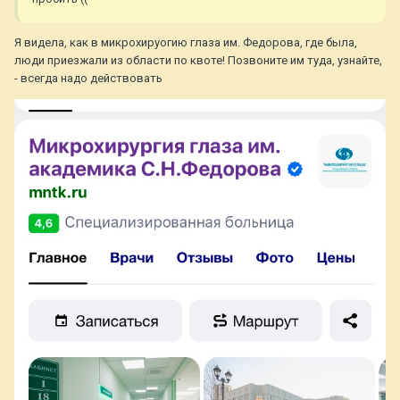
аппаратуры с врачами проверяли глаза, что если только
через попу, простите, глаза не посмотрели!))
Я видела, как в микрохируогию глаза им. Федорова, где была,
Итог - глаза у меня отличные для операции (несмотря на
люди приезжали из области по квоте! Позвоните им туда, узнайте,
травматический инсульт и высокий сахар в свое время не
- всегда надо действовать
коснулся глаз), и главное, позволяет толщина роговицы! НО
- у меня нашли на правом глазу надрыв сетчатки, и прямо
вчера же прооперировали лазером этот глаз, и как только
заживет, - надеюсь, он заживет хорошо, мне сделают
операцию по восстановлению зрения!