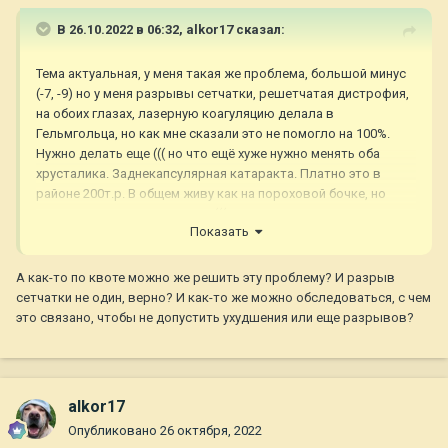
коснулся глаз), и главное, позволяет толщина роговицы! НО
В 26.10.2022 в 06:32,
alkor17
сказал:
- у меня нашли на правом глазу надрыв сетчатки, и прямо
вчера же прооперировали лазером этот глаз, и как только
заживет, - надеюсь, он заживет хорошо, мне сделают
Тема актуальная, у меня такая же проблема, большой минус
операцию по восстановлению зрения!
(-7, -9) но у меня разрывы сетчатки, решетчатая дистрофия,
на обоих глазах, лазерную коагуляцию делала в
Гельмгольца, но как мне сказали это не помогло на 100%.
Нужно делать еще ((( но что ещё хуже нужно менять оба
хрусталика. Заднекапсулярная катаракта. Платно это в
районе 200т.р. В общем живу как на пороховой бочке, но
сделать пока ничего не могу (((
Показать
А как-то по квоте можно же решить эту проблему? И разрыв
сетчатки не один, верно? И как-то же можно обследоваться, с чем
это связано, чтобы не допустить ухудшения или еще разрывов?
alkor17
Опубликовано
26 октября, 2022