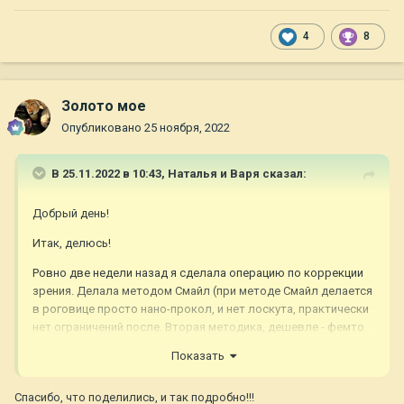
4
8
Золото мое
Опубликовано
25 ноября, 2022
В 25.11.2022 в 10:43,
Наталья и Варя
сказал:
Добрый день!
Итак, делюсь!
Ровно две недели назад я сделала операцию по коррекции
зрения. Делала методом Смайл (при методе Смайл делается
в роговице просто нано-прокол, и нет лоскута, практически
нет ограничений после. Вторая методика, дешевле - фемто
ласик. Там вырезается флип (лоскут на роговице), потом
Показать
этот лоскут ставится на место. Больше ограничений после
операции, спать сначала только на спине, чтоб не сместился
Спасибо, что поделились, и так подробно!!!
лоскут - мне эта история с лоскутом вообще не зашла,