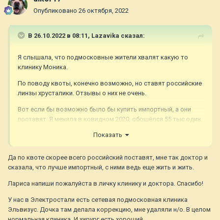
Опубликовано
26 октября, 2022
В 26.10.2022 в 08:11,
Lazavika
сказал:
Я слышала, что подмосковные жители хвалят какую то
клинику Моника.
По поводу квоты, конечно возможно, но ставят российские
линзы хрусталики. Отзывы о них не очень.
Вот если бы возможно было бы купить импортный, а они
поставят. Я меняла в ковидном 2020, обошёлся 55 тыс один.
Могу порекомендовать хирурга. Мое мнение, надо идти не в
Показать
разрекламированную клинику, а к конкретному хирургу
Да по квоте скорее всего российский поставят, мне так доктор и
сказала, что лучше импортный, с ними ведь еще жить и жить.
Лариса напиши пожалуйста в личку клинику и доктора. Спасибо!
У нас в Электростали есть сетевая подмосковная клиника
Эльвизус. Дочка там делала коррекцию, мне удаляли н/о. В целом
нормальная клиника. И хирург есть хороший.