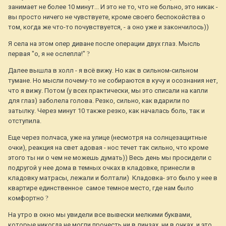
занимает не более 10 минут... И это не то, что не больно, это никак -
вы просто ничего не чувствуете, кроме своего беспокойства о
том, когда же что-то почувствуется, - а оно уже и закончилось))
Я села на этом опер диване после операции двух глаз. Мысль
первая "о, я не ослепла!"
?
Далее вышла в холл - я всё вижу. Но как в сильном-сильном
тумане. Но мысли почему-то не собираются в кучу и осознания нет,
что я вижу. Потом (у всех практически, мы это списали на капли
для глаз) заболела голова. Резко, сильно, как вдарили по
затылку. Через минут 10 также резко, как началась боль, так и
отступила.
Еще через полчаса, уже на улице (несмотря на солнцезащитные
очки), реакция на свет адовая - нос течет так сильно, что кроме
этого ты ни о чем не можешь думать)) Весь день мы просидели с
подругой у нее дома в темных очках в кладовке, принесли в
кладовку матрасы, лежали и болтали) Кладовка- это было у нее в
квартире единственное самое темное место, где нам было
комфортно
?
На утро в окно мы увидели все вывески мелкими буквами,
которые никогда не могли прочесть ни в линзах, ни в очках, и это