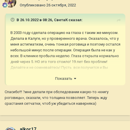
Опубликовано
26 октября, 2022
В 26.10.2022 в 08:26,
СветаК
сказал:
В 2003 году сделала операцию на глаза с таким же минусом.
Делала в Калуге, но у проверенного врача. Оказалось, что у
меня астигматизм, очень тонкая роговица и поэтому остался
небольшой минус после операции. Операция была не как у
всех. В клинике пробыла неделю. Глаза открыла нормально
дней через 5. НО это того стоило! 19 лет без проблем!
Делайте и не сомневайтесь! Пусть все получится и Вы
увидите мир в других красках! Удачи!!!
Показать
Спасибо!!!
?
мне делали при обследовании какую-то «книгу
роговицы», сказали, что толщина позволяет. Теперь жду
срастания сетчатки, чтоб уж убедиться наверняка)
alkor17