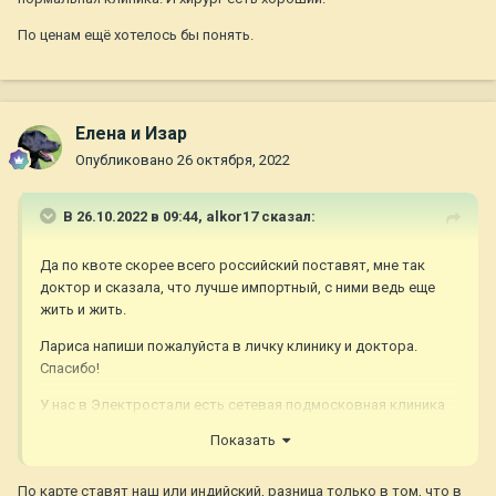
По ценам ещё хотелось бы понять.
Елена и Изар
Опубликовано
26 октября, 2022
В 26.10.2022 в 09:44,
alkor17
сказал:
Да по квоте скорее всего российский поставят, мне так
доктор и сказала, что лучше импортный, с ними ведь еще
жить и жить.
Лариса напиши пожалуйста в личку клинику и доктора.
Спасибо!
У нас в Электростали есть сетевая подмосковная клиника
Эльвизус. Дочка там делала коррекцию, мне удаляли н/о. В
Показать
целом нормальная клиника. И хирург есть хороший.
По ценам ещё хотелось бы понять.
По карте ставят наш или индийский, разница только в том, что в