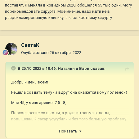
поставят. Я меняла в ковидном 2020, обошёлся 55 тыс один. Могу
порекомендовать хирурга. Мое мнение, надо идти не в
разрекламированную клинику, а к конкретному хирургу
СветаК
Опубликовано
26 октября, 2022
В 25.10.2022 в 10:46,
Наталья и Варя
сказал:
Добрый день всем!
Решила создать тему - а вдруг она окажется кому полезной)
Мне 45, у меня зрение -7,5 - 8,
Плохое зрение со школы, а роды и травма головы,
повышенный сахар усугубили и без того большую проблему.
Лет 25 я ношу контактные линзы, но сейчас с ними стало
Показать
дискомфортно, сушит глаза и т.д. Об операции по