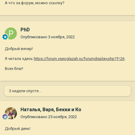
А что за форум, можно ссылку?
аппарата.
И, самое главное, не стесняйтесь уточнять у хирурга еще на
фазе подбора ИОЛ как Вы хотите и будете видеть после ФЭК
(факоэмульсификация катаракты) с этими ИОЛ и будут ли
PhD
нужны очки для коррекции (для дали, для близи (чтение,
Опубликовано
3 ноября, 2022
работа за компьютером, смартфоном)) . Потому как ИОЛ
ставятся один раз в жизни, за редким исключением. И будет
Добрый вечер!
очень обидно, если поставят не то, что ожидаешь.
Я читала здесь
https://forum.vseoglazah.ru/forumdisplay.php?f=26
.
На самом деле, офтальмологических клиник много, куда
можно обратиться.
Всех благ!
Ну и конечно, можно почитать на спец. форуме, что пишут
пациенты, выбравшие те или иные ИОЛ и клиники.
3 недели спустя...
Наталья, Варя, Бекки и Ко
Опубликовано
25 ноября, 2022
Добрый день!