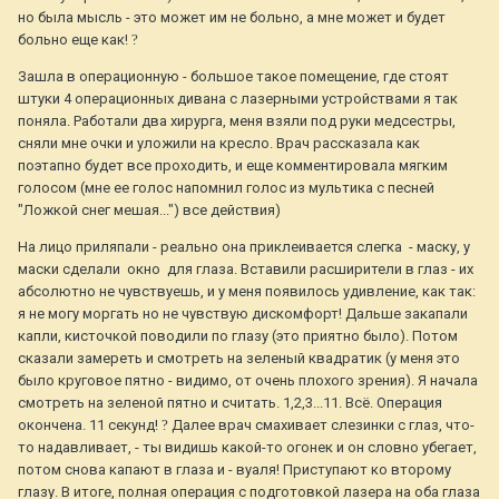
но была мысль - это может им не больно, а мне может и будет
больно еще как!
?
Зашла в операционную - большое такое помещение, где стоят
штуки 4 операционных дивана с лазерными устройствами я так
поняла. Работали два хирурга, меня взяли под руки медсестры,
сняли мне очки и уложили на кресло. Врач рассказала как
поэтапно будет все проходить, и еще комментировала мягким
голосом (мне ее голос напомнил голос из мультика с песней
"Ложкой снег мешая...") все действия)
На лицо приляпали - реально она приклеивается слегка - маску, у
маски сделали окно для глаза. Вставили расширители в глаз - их
абсолютно не чувствуешь, и у меня появилось удивление, как так:
я не могу моргать но не чувствую дискомфорт! Дальше закапали
капли, кисточкой поводили по глазу (это приятно было). Потом
сказали замереть и смотреть на зеленый квадратик (у меня это
было круговое пятно - видимо, от очень плохого зрения). Я начала
смотреть на зеленой пятно и считать. 1,2,3...11. Всё. Операция
окончена. 11 секунд!
?
Далее врач смахивает слезинки с глаз, что-
то надавливает, - ты видишь какой-то огонек и он словно убегает,
потом снова капают в глаза и - вуаля! Приступают ко второму
глазу. В итоге, полная операция с подготовкой лазера на оба глаза