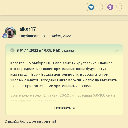
1
1
alkor17
Опубликовано
3 ноября, 2022
В 01.11.2022 в 10:05,
PhD
сказал:
Касательно выбора ИОЛ для замены хрусталика. Главное,
это определиться какие зрительные зоны будут актуальны
именно для Вас и Вашей деятельности, возраста, в том
числе и с учетом вождения автомобиля, и отсюда выбирать
линзы с приоритетными зрительными зонами.
Зрительные зоны: близкая (20-50 см), средняя (60-100 см) и
дальняя (от 1,5 м и далее).
Показать
ИОЛ: монофокальные, бифокальные, мультифокальные, с
увеличенным диапазоном фокуса.
Спасибо большое за советы!
Плюс состояние и особенности Вашего зрительного