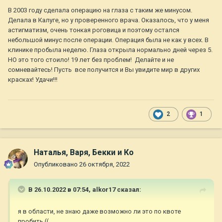
восстановлению зрения думала, конечно, - но сначала эти
В 2003 году сделала операцию на глаза с таким же минусом.
операции были с кучей ограничений, да и не было денег,
Делала в Калуге, но у проверенного врача. Оказалось, что у меня
потому носила линзы и тихо вздыхала в сторону операций.
астигматизм, очень тонкая роговица и поэтому остался
небольшой минус после операции. Операция была не как у всех. В
Когда после 40 лет встала на ноги, так назовем, то уже
клинике пробыла неделю. Глаза открыла нормально дней через 5.
везде читала/слышала, что поздно делать операцию, и
НО это того стоило! 19 лет без проблем! Делайте и не
успокоилась - время не отмотать назад...
сомневайтесь! Пусть все получится и Вы увидите мир в других
Но тут встретила буквально несколько приятельниц-
красках! Удачи!!!
ровесниц, которые вот прямо сейчас вот прямо в 43-46 лет
сделали операцию и довольны. Во мне возродилась
утраченная надежда - ну а вдруг? А вдруг и мне не поздно? И
2
1
я помчалась в клинику Федорова, в которой еще моя мама в
1988 году делала эту операцию!
На приеме врач мне сразу сказала, что я должна понимать,
Наталья, Варя, Бекки и Ко
что минус восемь мои уберут, но небольшой возрастной
плюс он никуда не денется. Конечно, говорю, я это понимаю!
Опубликовано
26 октября, 2022
Мне наплевать на плюс, он ждет всех, - мне важно убрать
этот гигантский чертов минус и жить спокойно без очков и
В 26.10.2022 в 07:54,
alkor17
сказал:
без линз! Врач сказала - прекрасно - и отправили меня на
обследование.
я в области, не знаю даже возможно ли это по квоте
Обследование было более, чем серьезное - столько разной
пробить ((