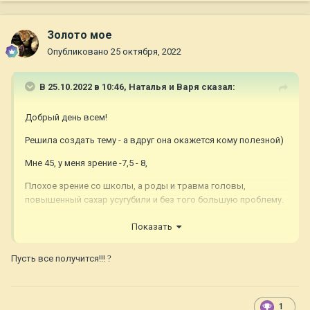
Золото мое
Опубликовано
25 октября, 2022
В 25.10.2022 в 10:46,
Наталья и Варя
сказал:
Добрый день всем!
Решила создать тему - а вдруг она окажется кому полезной)
Мне 45, у меня зрение -7,5 - 8,
Плохое зрение со школы, а роды и травма головы,
повышенный сахар усугубили и без того большую проблему.
Лет 25 я ношу контактные линзы, но сейчас с ними стало
Показать
дискомфортно, сушит глаза и т.д. Об операции по
восстановлению зрения думала, конечно, - но сначала эти
Пусть все получится!!!
?
операции были с кучей ограничений, да и не было денег,
потому носила линзы и тихо вздыхала в сторону операций.
Когда после 40 лет встала на ноги, так назовем, то уже
1