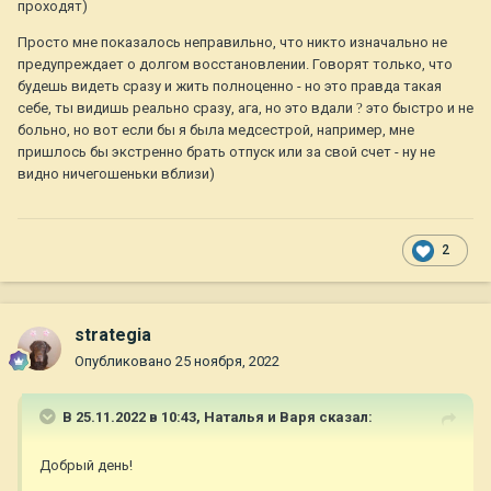
проходят)
и еще комментировала мягким голосом (мне ее голос
Просто мне показалось неправильно, что никто изначально не
напомнил голос из мультика с песней "Ложкой снег мешая...")
предупреждает о долгом восстановлении. Говорят только, что
все действия)
будешь видеть сразу и жить полноценно - но это правда такая
На лицо приляпали - реально она приклеивается слегка -
себе, ты видишь реально сразу, ага, но это вдали
?
это быстро и не
маску, у маски сделали окно для глаза. Вставили
больно, но вот если бы я была медсестрой, например, мне
расширители в глаз - их абсолютно не чувствуешь, и у меня
пришлось бы экстренно брать отпуск или за свой счет - ну не
появилось удивление, как так: я не могу моргать но не
видно ничегошеньки вблизи)
чувствую дискомфорт! Дальше закапали капли, кисточкой
поводили по глазу (это приятно было). Потом сказали
замереть и смотреть на зеленый квадратик (у меня это было
2
круговое пятно - видимо, от очень плохого зрения). Я начала
смотреть на зеленой пятно и считать. 1,2,3...11. Всё.
Операция окончена. 11 секунд!
?
Далее врач смахивает
слезинки с глаз, что-то надавливает, - ты видишь какой-то
strategia
огонек и он словно убегает, потом снова капают в глаза и -
Опубликовано
25 ноября, 2022
вуаля! Приступают ко второму глазу. В итоге, полная
операция с подготовкой лазера на оба глаза занимает не
более 10 минут... И это не то, что не больно, это никак - вы
В 25.11.2022 в 10:43,
Наталья и Варя
сказал:
просто ничего не чувствуете, кроме своего беспокойства о
том, когда же что-то почувствуется, - а оно уже и
Добрый день!
закончилось))