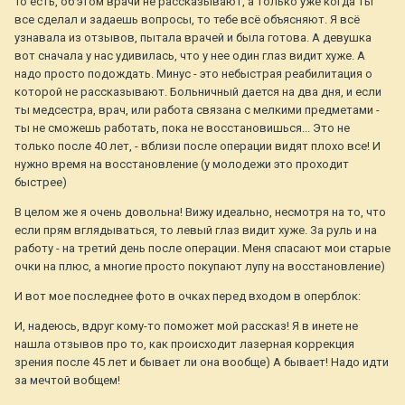
То есть, об этом врачи не рассказывают, а только уже когда ты
все сделал и задаешь вопросы, то тебе всё объясняют. Я всё
узнавала из отзывов, пытала врачей и была готова. А девушка
вот сначала у нас удивилась, что у нее один глаз видит хуже. А
надо просто подождать. Минус - это небыстрая реабилитация о
которой не рассказывают. Больничный дается на два дня, и если
ты медсестра, врач, или работа связана с мелкими предметами -
ты не сможешь работать, пока не восстановишься... Это не
только после 40 лет, - вблизи после операции видят плохо все! И
нужно время на восстановление (у молодежи это проходит
быстрее)
В целом же я очень довольна! Вижу идеально, несмотря на то, что
если прям вглядываться, то левый глаз видит хуже. За руль и на
работу - на третий день после операции. Меня спасают мои старые
очки на плюс, а многие просто покупают лупу на восстановление)
И вот мое последнее фото в очках перед входом в оперблок:
И, надеюсь, вдруг кому-то поможет мой рассказ! Я в инете не
нашла отзывов про то, как происходит лазерная коррекция
зрения после 45 лет и бывает ли она вообще) А бывает! Надо идти
за мечтой вобщем!