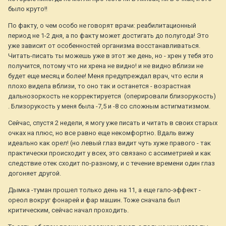
было круто!!
По факту, о чем особо не говорят врачи: реабилитационный
период не 1-2 дня, а по факту может достигать до полугода! Это
уже зависит от особенностей организма восстанавливаться.
Читать-писать ты можешь уже в этот же день, но - хрен у тебя это
получится, потому что ни хрена не видно! и не видно вблизи не
будет еще месяц и более! Меня предупреждал врач, что если я
плохо видела вблизи, то оно так и останется - возрастная
дальнозоркость не корректируется (оперировали близорукость)
. Близорукость у меня была -7,5 и -8 со сложным астигматизмом.
Сейчас, спустя 2 недели, я могу уже писать и читать в своих старых
очках на плюс, но все равно еще некомфортно. Вдаль вижу
идеально как орел! (но левый глаз видит чуть хуже правого - так
практически происходит у всех, это связано с ассиметрией и как
следствие отек сходит по-разному, и с течение времени один глаз
догоняет другой.
Дымка -туман прошел только день на 11, а еще гало-эффект -
ореол вокруг фонарей и фар машин. Тоже сначала был
критическим, сейчас начал проходить.