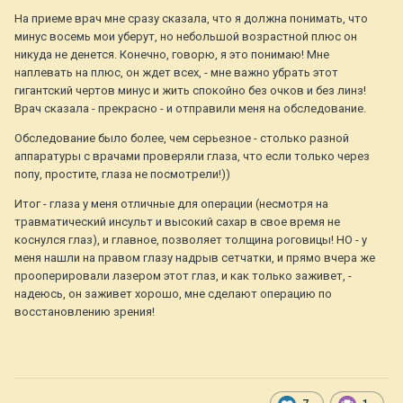
На приеме врач мне сразу сказала, что я должна понимать, что
минус восемь мои уберут, но небольшой возрастной плюс он
никуда не денется. Конечно, говорю, я это понимаю! Мне
наплевать на плюс, он ждет всех, - мне важно убрать этот
гигантский чертов минус и жить спокойно без очков и без линз!
Врач сказала - прекрасно - и отправили меня на обследование.
Обследование было более, чем серьезное - столько разной
аппаратуры с врачами проверяли глаза, что если только через
попу, простите, глаза не посмотрели!))
Итог - глаза у меня отличные для операции (несмотря на
травматический инсульт и высокий сахар в свое время не
коснулся глаз), и главное, позволяет толщина роговицы! НО - у
меня нашли на правом глазу надрыв сетчатки, и прямо вчера же
прооперировали лазером этот глаз, и как только заживет, -
надеюсь, он заживет хорошо, мне сделают операцию по
восстановлению зрения!