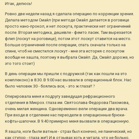
Итак, делюсь!
Ровно две недели назад я сделала операцию по коррекции зрения.
Делала методом Смайл (при методе Смайл делается в роговице
просто нано-прокол, и нет лоскута, практически нет ограничений
после. Вторая методика, дешевле - фемто ласик. Там вырезается
флип (лоскут на роговице), потом этот лоскут ставится на место.
Больше ограничений после операции, спать сначала только на
спине, чтоб не сместился лоскут - мне эта история с лоскутом
вообще не зашла, поэтому я выбрала Смайл. Да, Смайл дороже, но
это того стоит)
В день операции мы пришли с подружкой (так как пошли на это
комплексно) в 8.30. В 9.00 нас вызвали в операционный блок. Нас
было человек 30 - боялись все, - это ж глаза!!
?
Оперировала меня и подругу заведущая рефракционного
отделения в Микрох. глаза им. Святослава Федорова Пахомова,
очень милая женщина. Одновременно вели операции два врача.
При входе в отделение нас переодели в операционные брюки-
кофты-шапочки. В 9.40 примерно меня вызвали в операционную.
Я зашла, ноги были ватные - страх был конечно, не панический, но
как ступор - глаза же!) И в отзывах хоть и читала, что не больно,