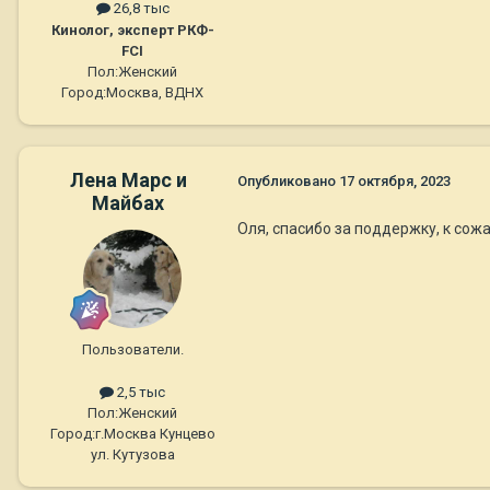
26,8 тыс
Кинолог, эксперт РКФ-
FCI
Пол:
Женский
Город:
Москва, ВДНХ
Лена Марс и
Опубликовано
17 октября, 2023
Майбах
Оля, спасибо за поддержку, к сожа
Пользователи.
2,5 тыс
Пол:
Женский
Город:
г.Москва Кунцево
ул. Кутузова