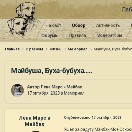
Лаб
На сайт
Обзор
Активность
Форумы
Правила
Модераторы
Главная
О разном
Жизнь
Мемориал
Майбуша, Буха-бубуха
Майбуша, Буха-бубуха.....
Автор
Лена Марс и Майбах
17 октября, 2023
в
Мемориал
Лена Марс и
Опубликовано
17 октября, 2023
Майбах
Ушел за радугу Майбах Мое Сокров