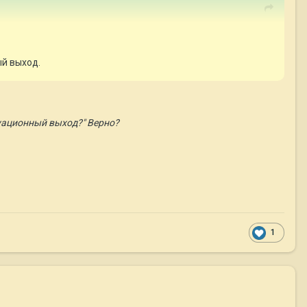
ый выход.
куационный выход?" Верно?
1