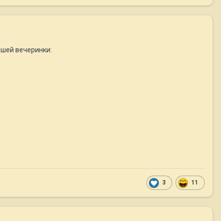
вшей вечеринки:
3
11