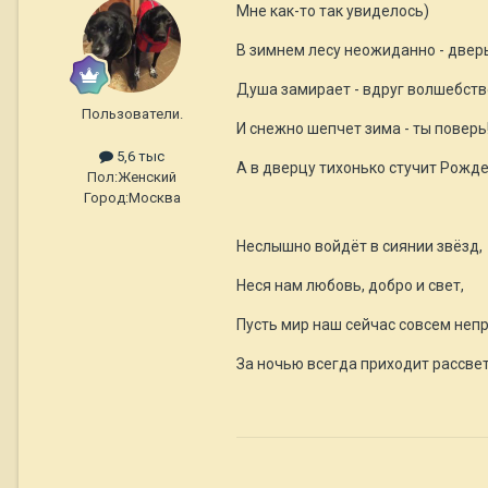
Мне как-то так увиделось)
В зимнем лесу неожиданно - дверь
Душа замирает - вдруг волшебств
Пользователи.
И снежно шепчет зима - ты поверь
5,6 тыс
А в дверцу тихонько стучит Рожд
Пол:
Женский
Город:
Москва
Неслышно войдёт в сиянии звёзд,
Неся нам любовь, добро и свет,
Пусть мир наш сейчас совсем непр
За ночью всегда приходит рассве