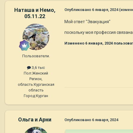
Наташа и Немо,
Опубликовано
6 января, 2024
(измен
05.11.22
Мой ответ "Эвакуация"
поскольку моя профессия связана 
Изменено
6 января, 2024
пользоват
Пользователи.
3,6 тыс
Пол:
Женский
Регион,
область:
Курганская
область
Город:
Курган
Ольга и Арни
Опубликовано
6 января, 2024