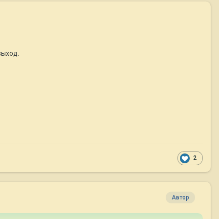
выход.
2
Автор