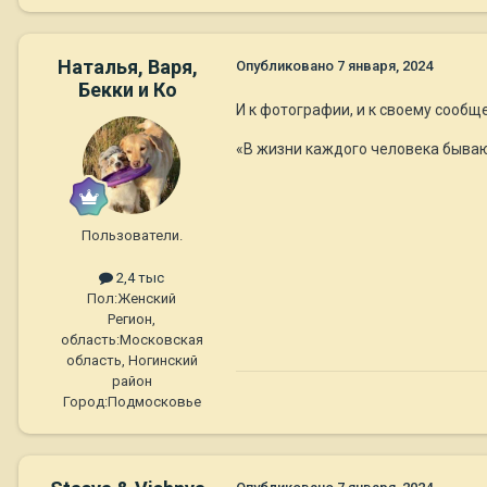
Наталья, Варя,
Опубликовано
7 января, 2024
Бекки и Ко
И к фотографии, и к своему сооб
«В жизни каждого человека бывают
Пользователи.
2,4 тыс
Пол:
Женский
Регион,
область:
Московская
область, Ногинский
район
Город:
Подмосковье