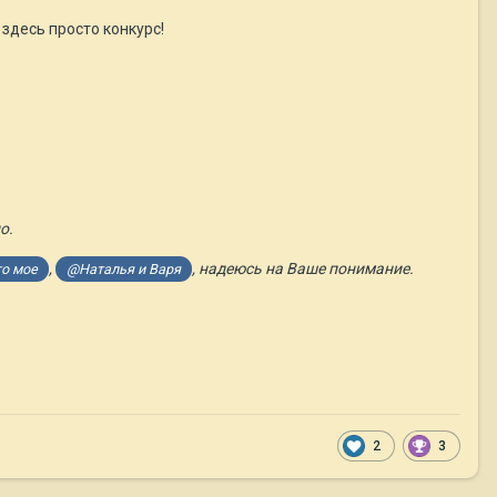
 здесь просто конкурс!
но.
,
, надеюсь на Ваше понимание.
о мое
@Наталья и Варя
2
3