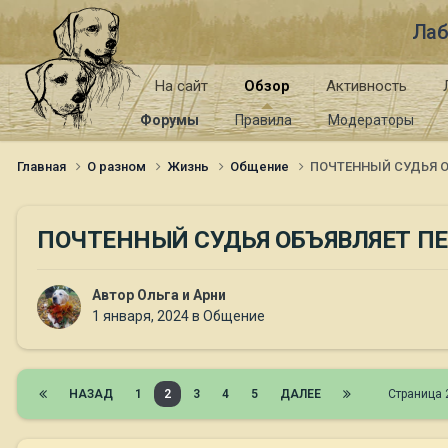
Лаб
На сайт
Обзор
Активность
Форумы
Правила
Модераторы
Главная
О разном
Жизнь
Общение
ПОЧТЕННЫЙ СУДЬЯ О
ПОЧТЕННЫЙ СУДЬЯ ОБЪЯВЛЯЕТ ПЕ
Автор
Ольга и Арни
1 января, 2024
в
Общение
НАЗАД
1
2
3
4
5
ДАЛЕЕ
Страница 