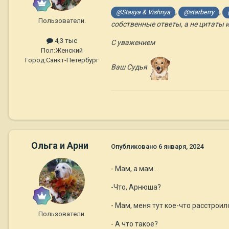
,
,
@Stasya & Vishnya
@starberry
Пользователи.
собственные ответы, а не цитаты 
4,3 тыс
С уважением
Пол:
Женский
Город:
Санкт-Петербург
Ваш Судья
Ольга и Арни
Опубликовано
6 января, 2024
- Мам, а мам...
-Что, Арнюша?
- Мам, меня тут кое-что расстроил
Пользователи.
- А что такое?