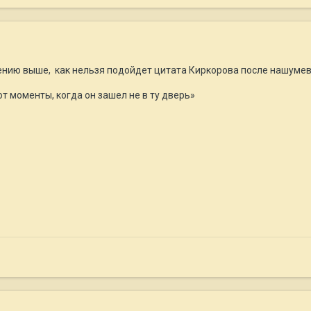
щению выше, как нельзя подойдет цитата Киркорова после нашуме
 моменты, когда он зашел не в ту дверь»