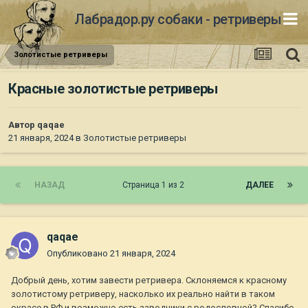
Лабрадор.ру собаки - ретриверы
Золотистые ретриверы
Красные золотистые ретриверы
Автор
qaqae
21 января, 2024
в
Золотистые ретриверы
НАЗАД
Страница 1 из 2
ДАЛЕЕ
qaqae
Опубликовано
21 января, 2024
Добрый день, хотим завести ретривера. Склоняемся к красному
золотистому ретриверу, насколько их реально найти в таком
окрасе в РФ и возможно есть заводчики с родословной? Спасибо.