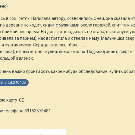
ено)
 в соц. сетях. Написала автору, созвонились с ней, она сказала чт
 по деревне не ходит, сидит с мужиками около гаражей, спит там ж
в ближайшее время. На долго откладывать не стала, стартанули у
ривала за парнем), нас встретила и отвела к нему. Мальчишка све
и пустая миска. Сердце сжалось- боль........
и часа), не пыхтел, не скулил, лежал молча. Подъезд знает, лифт ег
н большой валенок.
очень важно пройти хоть какое нибудь обследование, купить обра
Sherlok240405
мою карту СБ
еру телефона 89153578481