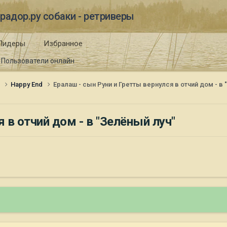
радор.ру собаки - ретриверы
Лидеры
Избранное
Пользователи онлайн
и
Happy End
Ералаш - сын Руни и Гретты вернулся в отчий дом - в
 в отчий дом - в "Зелёный луч"