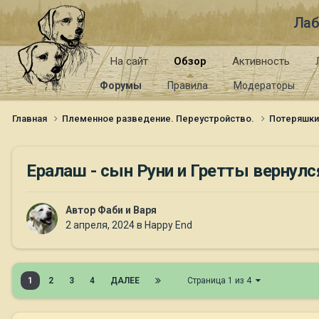
Лаб
На сайт
Обзор
Активность
Форумы
Правила
Модераторы
Главная
Племенное разведение. Переустройство.
Потеряшк
Ералаш - сын Руни и Гретты вернулся
Автор
Фаби и Варя
2 апреля, 2024
в
Happy End
1
2
3
4
ДАЛЕЕ
Страница 1 из 4