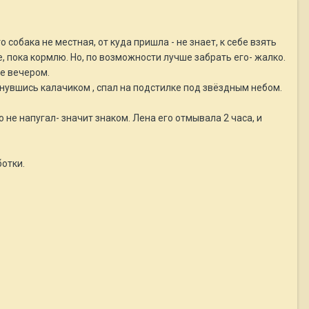
о собака не местная, от куда пришла - не знает, к себе взять
е, пока кормлю. Но, по возможности лучше забрать его- жалко.
же вечером.
рнувшись калачиком , спал на подстилке под звёздным небом.
о не напугал- значит знаком. Лена его отмывала 2 часа, и
ботки.