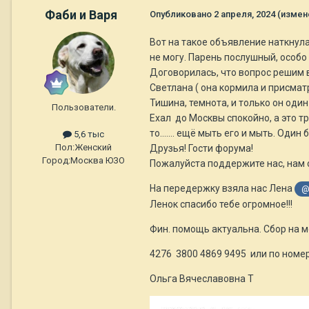
Фаби и Варя
Опубликовано
2 апреля, 2024
(измен
Вот на такое объявление наткнулась
не могу. Парень послушный, особо
Договорилась, что вопрос решим 
Светлана ( она кормила и присмат
Тишина, темнота, и только он один 
Пользователи.
Ехал до Москвы спокойно, а это тр
то....... ещё мыть его и мыть. Оди
5,6 тыс
Пол:
Женский
Друзья! Гости форума!
Город:
Москва ЮЗО
Пожалуйста поддержите нас, нам 
На передержку взяла нас Лена
@
Ленок спасибо тебе огромное!!!
Фин. помощь актуальна. Сбор на 
4276 3800 4869 9495 или по ном
Ольга Вячеславовна Т