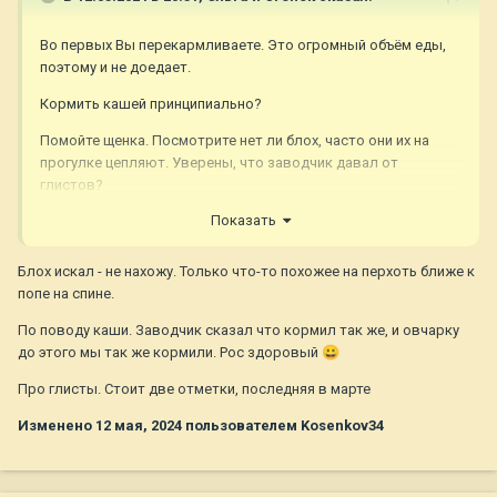
Во первых Вы перекармливаете. Это огромный объём еды,
поэтому и не доедает.
Кормить кашей принципиально?
Помойте щенка. Посмотрите нет ли блох, часто они их на
прогулке цепляют. Уверены, что заводчик давал от
глистов?
Показать
Блох искал - не нахожу. Только что-то похожее на перхоть ближе к
попе на спине.
По поводу каши. Заводчик сказал что кормил так же, и овчарку
до этого мы так же кормили. Рос здоровый
😀
Про глисты. Стоит две отметки, последняя в марте
Изменено
12 мая, 2024
пользователем Kosenkov34