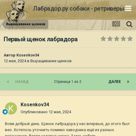
Лабрадор.ру собаки - ретриверы
Выращивание щенков
Первый щенок лабрадора
Автор
Kosenkov34
12 мая, 2024
в
Выращивание щенков
НАЗАД
Страница 1 из 2
ДАЛЕЕ
Kosenkov34
Опубликовано
12 мая, 2024
Всем добрый день. Щенок лабрадора у нас впервые, до этого был
вео. Хотелось уточнить помимо заводчика ещё из разных
источников. Взяли недавно щенка. 3 мес, кобель.