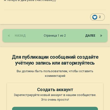
2
НАЗАД
Страница 1 из 2
ДАЛЕЕ
Для публикации сообщений создайте
Рэй посетил грумера))) вычесан, промыт, устал, спит))))
учётную запись или авторизуйтесь
Вы должны быть пользователем, чтобы оставить
комментарий
Создать аккаунт
Зарегистрируйте новый аккаунт в нашем сообществе.
Это очень просто!