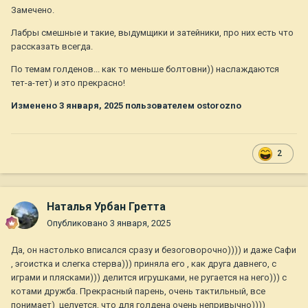
Замечено.
Лабры смешные и такие, выдумщики и затейники, про них есть что
рассказать всегда.
По темам голденов... как то меньше болтовни)) наслаждаются
тет-а-тет) и это прекрасно!
Изменено
3 января, 2025
пользователем ostorozno
2
Наталья Урбан Гретта
Опубликовано
3 января, 2025
Да, он настолько вписался сразу и безоговорочно)))) и даже Сафи
, эгоистка и слегка стерва))) приняла его , как друга давнего, с
играми и плясками))) делится игрушками, не ругается на него))) с
котами дружба. Прекрасный парень, очень тактильный, все
понимает) целуется, что для голдена очень непривычно))))