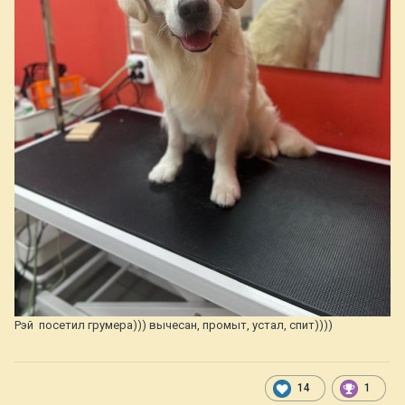
Рэй посетил грумера))) вычесан, промыт, устал, спит))))
14
1