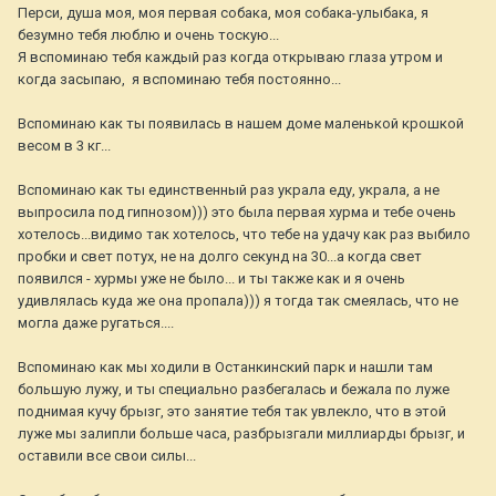
Перси, душа моя, моя первая собака, моя собака-улыбака, я
безумно тебя люблю и очень тоскую...
Я вспоминаю тебя каждый раз когда открываю глаза утром и
когда засыпаю, я вспоминаю тебя постоянно...
Вспоминаю как ты появилась в нашем доме маленькой крошкой
весом в 3 кг...
Вспоминаю как ты единственный раз украла еду, украла, а не
выпросила под гипнозом))) это была первая хурма и тебе очень
хотелось...видимо так хотелось, что тебе на удачу как раз выбило
пробки и свет потух, не на долго секунд на 30...а когда свет
появился - хурмы уже не было... и ты также как и я очень
удивлялась куда же она пропала))) я тогда так смеялась, что не
могла даже ругаться....
Вспоминаю как мы ходили в Останкинский парк и нашли там
большую лужу, и ты специально разбегалась и бежала по луже
поднимая кучу брызг, это занятие тебя так увлекло, что в этой
луже мы залипли больше часа, разбрызгали миллиарды брызг, и
оставили все свои силы...