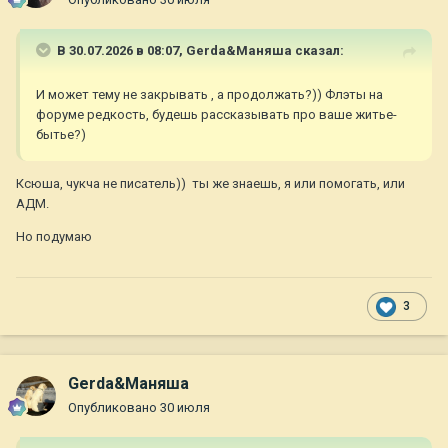
В 30.07.2026 в 08:07,
Gerda&Маняша
сказал:
И может тему не закрывать , а продолжать?)) Флэты на
форуме редкость, будешь рассказывать про ваше житье-
бытье?)
Ксюша, чукча не писатель)) ты же знаешь, я или помогать, или
АДМ.
Но подумаю
3
Gerda&Маняша
Опубликовано
30 июля