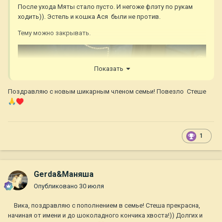
После ухода Мяты стало пусто. И негоже флэту по рукам
ходить)). Эстель и кошка Ася были не против.
Тему можно закрывать.
Показать
Поздравляю с новым шикарным членом семьи! Повезло Стеше
🙏
♥️
1
Gerda&Маняша
Опубликовано
30 июля
Вика, поздравляю с пополнением в семье! Стеша прекрасна,
начиная от имени и до шоколадного кончика хвоста!)) Долгих и