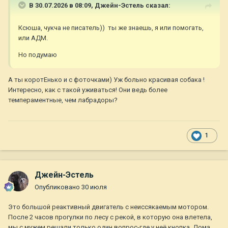
В 30.07.2026 в 08:09,
Джейн-Эстель
сказал:
Ксюша, чукча не писатель)) ты же знаешь, я или помогать,
или АДМ.
Но подумаю
А ты коротЕнько и с фоточками) Уж больно красивая собака !
Интересно, как с такой уживаться! Они ведь более
темпераментные, чем лабрадоры?
1
Джейн-Эстель
Опубликовано
30 июля
Это большой реактивный двигатель с неиссякаемым мотором.
После 2 часов прогулки по лесу с рекой, в которую она влетела,
мы с мужем решали только один вопрос-где у неё кнопка. Дома