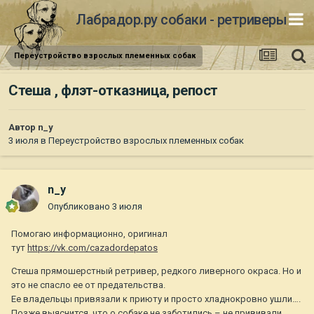
Лабрадор.ру собаки - ретриверы
Переустройство взрослых племенных собак
Стеша , флэт-отказница, репост
Автор
n_y
3 июля
в
Переустройство взрослых племенных собак
n_y
Опубликовано
3 июля
Помогаю информационно, оригинал
тут
https://vk.com/cazadordepatos
Стеша прямошерстный ретривер, редкого ливерного окраса. Но и
это не спасло ее от предательства.
Ее владельцы привязали к приюту и просто хладнокровно ушли….
Позже выяснится, что о собаке не заботились – не прививали,