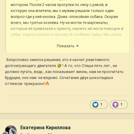
мотором. После 2 часов прогулки по лесу с рекой, в
которую она влетела, мы с мужем решали только один
вопрос-где у неё кнопка. Дома -спокойная собака. Скорее
всего, мы третьи хозяева. Ну не могли те маргиналы,
которые её привязали к приюту, научить её нести поводок в
зубах, сидеть/лежать и прочее. И особенно зайку. Мы своих
точно этому не учим. (Я про зайку). В прошлые выходные у
Показать
нас немного гостил толлер без хозяйки, так на совместной
прогулке мы прицепили их на один поводок. Потом муж
бросил конец поводка, и Стеша взяла его в пасть и вела на
Безусловно смелое решение, это я насчет реактивного
нем толлера. Это было смешно.
долгоиграющего двигателя
🤣
! А то, что Стеше пять лет , не
должно пугать, ведь , как показывает жизнь, нам не просчитать
будущее, оно нам не ведомо .Сочетание двух шоколадных
оттенков- прекрасно!
🔥
1
1
Екатерина Кириллова