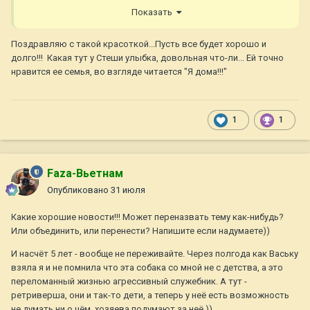
Показать
Поздравляю с такой красоткой...Пусть все будет хорошо и
долго!!! Какая тут у Стеши улыбка, довольная что-ли... Ей точно
нравится ее семья, во взгляде читается "Я дома!!!"
1
1
Faza-Вьетнам
Опубликовано
31 июля
Какие хорошие новости!!! Может переназвать тему как-нибудь?
Или объединить, или перенести? Напишите если надумаете))
И насчёт 5 лет - вообще не переживайте. Через полгода как Ваську
взяла я и не помнила что эта собака со мной не с детства, а это
переломанный жизнью агрессивный служебник. А тут -
ретриверша, они и так-то дети, а теперь у неё есть возможность
не думать ни о чём, хозяева подумают за неё.))