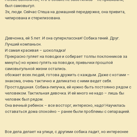
был самовыгул.
Эх, люди. Сейчас Стеша на домашней передержке, она привита,
чипирована и стерилизована.
Девчонка, ей 5 лет. И она суперклассная! Собака гений. Друг.
Лучший компаньон.
И самая красивая – шоколадка!
Прекрасно гуляет на поводке и собирает толпы поклонников за
минуты) но нужно гулять на поводке, привычки прошлой
самовыгульной жизни остались.
обожает всех людей, готова дружить с каждым. Даже с котами –
знакома, очень тактично и деликатно с ними ведет себя.
Простодушная. Собака-липучка, ей нужно быть постоянно рядом с
человеком. Тактильная девочка. И ей много не надо – лишь бы
человек был рядом.
Она вечный ребенок – все восторг, интересно, надо! Научилась
оставаться дома спокойно – ранее были проблемы с сепарацией.
Все дела делает на улице, с другими собака ладит, но интереснее