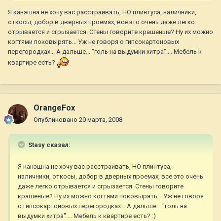
Я канэшна не хочу вас расстраивать, НО плинтуса, наличники,
откосы, добор в дверных проемах, все это очень даже легко
отрывается и сгрызается. Стены говорите крашеные? Ну их можно
когтями поковырять... Уж не говоря о гипсокартоновых
перегородках... А дальше... "голь на выдумки хитра".... Мебель к
квартире есть?
OrangeFox
Опубликовано
20 марта, 2008
Stasy сказал:
Я канэшна не хочу вас расстраивать, НО плинтуса,
наличники, откосы, добор в дверных проемах, все это очень
даже легко отрывается и сгрызается. Стены говорите
крашеные? Ну их можно когтями поковырять... Уж не говоря
о гипсокартоновых перегородках... А дальше... "голь на
выдумки хитра".... Мебель к квартире есть? :)