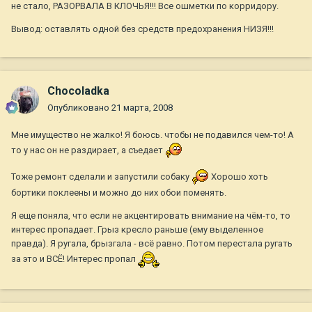
не стало, РАЗОРВАЛА В КЛОЧЬЯ!!! Все ошметки по корридору.
Вывод: оставлять одной без средств предохранения НИЗЯ!!!
Chocoladka
Опубликовано
21 марта, 2008
Мне имущество не жалко! Я боюсь. чтобы не подавился чем-то! А
то у нас он не раздирает, а съедает
Тоже ремонт сделали и запустили собаку
Хорошо хоть
бортики поклеены и можно до них обои поменять.
Я еще поняла, что если не акцентировать внимание на чём-то, то
интерес пропадает. Грыз кресло раньше (ему выделенное
правда). Я ругала, брызгала - всё равно. Потом перестала ругать
за это и ВСЁ! Интерес пропал