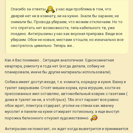
Спасибо за ответы
у нас еще проблема в том, что
дверей нет ни в комнату, ни на кухню. Знали бы заранее, не
снимали бы. Провода убираем, что можем отключаем. Но то
что спрятать нет возможности, типа кабельного тв, уже
поедено. Антигрызины у нас как вкусная приправа. Вещи все
убираем. Обои не новые, местами отошли, но изначально все
смотрелось цивильно. Теперь же...
Как я Вас понимаю... Ситуация аналогичная. Однокомнатная
квартира, ремонту и года нет (когда делали, собаку не
планировали, иначе бы другие материалы использовали).
Собака имеет доступ везде, т.е. комната, коридор и кухня. Ванну и
туалет закрываем. Стоят мешки корма, куча игрушек, кости из
прессованных жил оставляю, автомобильный коврик с газетами (
дома в туалет ни-ни, а чтоб грыз). ТАк этот паразит все равно
обои жрет, плинтуса отдирает, уголки на стенах как жвачку
мусолит и панели на кухни отжирает потихоньку, а еще выступ
порожка балконного откусил художественно.
Антигрызин не помогает, он ждет когда выветрится и принимается