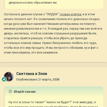
дверные косяки обрызгиваю им.
Согласна в данном случае с "ЛИДОК"
только клетка
, и в этом
ничего плохого нет. Я к сожелению поняла это довольно поздно,
когда урон уже был нанесен! Никакие антигрызины не помогут,
никакие развлекалочки и т.п. Я каждый раз, перед тем как войти в
дверь, молилась, чтоб не совсем страшные разрушения были,
старалась прийти раньше, чтобы все убрать до прихода
остальных членов семьи. Нужно безгранично любить это чудо,
чтобы все это ему прощать. И мы ее просто обожаем, ну и фиг с
этим линолиумом, это все наживное.
Светлана и Элли
Опубликовано
21 марта, 2008
Shapik сказал:
Ну что ж злые то такие? "жалко не будет?" я не живодер, я
ищу варианты решения нашей проблемы. И это была только