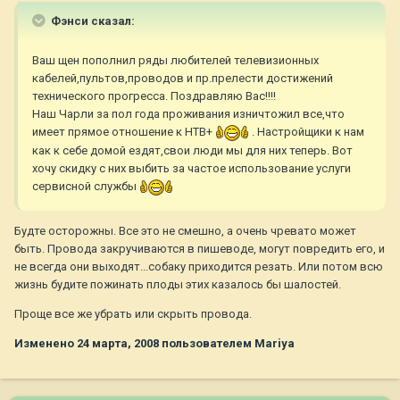
Фэнси сказал:
Ваш щен пополнил ряды любителей телевизионных
кабелей,пультов,проводов и пр.прелести достижений
технического прогресса. Поздравляю Вас!!!!
Наш Чарли за пол года проживания изничтожил все,что
имеет прямое отношение к НТВ+
. Настройщики к нам
как к себе домой ездят,свои люди мы для них теперь. Вот
хочу скидку с них выбить за частое использование услуги
сервисной службы
Будте осторожны. Все это не смешно, а очень чревато может
быть. Провода закручиваются в пишеводе, могут повредить его, и
не всегда они выходят...собаку приходится резать. Или потом всю
жизнь будите пожинать плоды этих казалось бы шалостей.
Проще все же убрать или скрыть провода.
Изменено
24 марта, 2008
пользователем Mariya