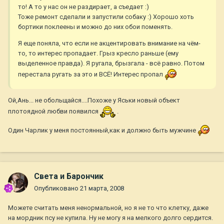
то! А то у нас он не раздирает, а съедает :)
Тоже ремонт сделали и запустили собаку :) Хорошо хоть
бортики поклеены и можно до них обои поменять.
Я еще поняла, что если не акцентировать внимание на чём-
то, то интерес пропадает. Грыз кресло раньше (ему
выделенное правда). Я ругала, брызгала - всё равно. Потом
перестала ругать за это и ВСЁ! Интерес пропал
Ой,Ань... не обольщайся....Похоже у Яськи новый объект
плотоядной любви появился
.
Один Чарлик у меня постоянный,как и должно быть мужчине
Света и Барончик
Опубликовано
21 марта, 2008
Можете считать меня ненормальной, но я не то что клетку, даже
на мордник псу не купила. Ну не могу я на мелкого долго сердится.