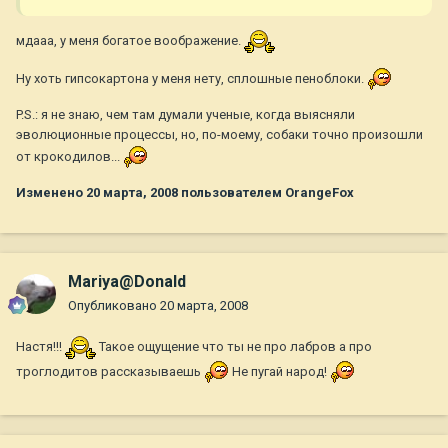
мдааа, у меня богатое воображение.
Ну хоть гипсокартона у меня нету, сплошные пеноблоки.
P.S.: я не знаю, чем там думали ученые, когда выясняли
эволюционные процессы, но, по-моему, собаки точно произошли
от крокодилов...
Изменено
20 марта, 2008
пользователем OrangeFox
Mariya@Donald
Опубликовано
20 марта, 2008
Настя!!!
Такое ощущение что ты не про лабров а про
троглодитов рассказываешь
Не пугай народ!