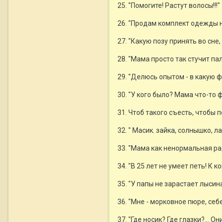
25. "Помогите! Растут волосы!!!"
26. "Продам комплект одежды н
27. "Какую позу принять во сн
28. "Мама просто так стучит па
29. "Делюсь опытом - в какую 
30. "У кого было? Мама что-то
31. Чтоб такого съесть, чтобы
32. " Масик. зайка, солнышко, ла
33. "Мама как ненормальная ра
34. "В 25 лет не умеет петь! К 
35. "У папы не зарастает лысина
36. "Мне - морковное пюре, себ
37. "Где носик? Где глазки?... О