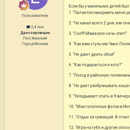
Если бы у маленьких детей был
1. "Пытается накормить меня цв
Пользователи.
2. "Не какал всего 2 дня, как с
2,4 тыс
Дрессировщик
3. "Сос!!!! Мама всю ночь спит!"
Пол:
Женский
Город:
Москва
4. "Как вам стульчик Чико-Полл
5. "Не дают драть обои!"
6. "Как подкрасться к коту?"
7. "Поход в районную поликлин
8. "Не дает разбрасывать коша
9. "Укладывает спать в 9 вечер
10. "Мои голопопые фотки в Инт
11. "Отдых за границей. А стоит
12. "Игра на губе и другие сп