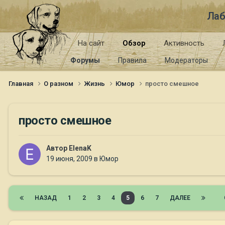
Лаб
На сайт
Обзор
Активность
Форумы
Правила
Модераторы
Главная
О разном
Жизнь
Юмор
просто смешное
просто смешное
Автор
ElenaK
19 июня, 2009
в
Юмор
НАЗАД
1
2
3
4
5
6
7
ДАЛЕЕ