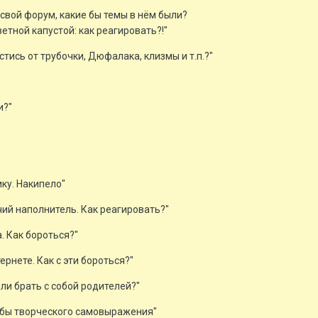
 свой форум, какие бы темы в нём были?
етной капустой: как реагировать?!"
пастись от трубочки, Дюфалака, клизмы и т.п.?"
и?"
ику. Накипело"
чий наполнитель. Как реагировать?"
а. Как бороться?"
ернете. Как с эти бороться?"
 ли брать с собой родителей?"
особы творческого самовыражения"