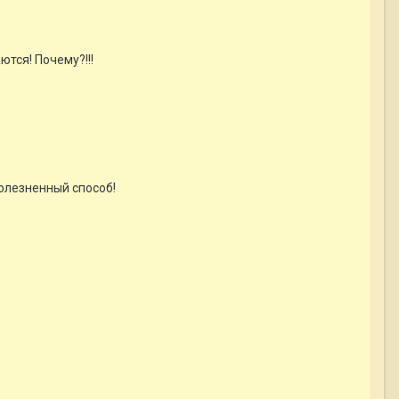
тся! Почему?!!!
болезненный способ!
"