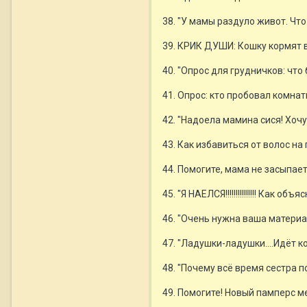
38. "У мамы раздуло живот. Что
39. КРИК ДУШИ: Кошку кормят в
40. "Опрос для грудничков: чт
41. Опрос: кто пробовал комна
42. "Надоела мамина сися! Хочу
43. Как избавиться от волос н
44. Помогите, мама не засыпает
45. "Я НАЕЛСЯ!!!!!!!!!!!!!!! Как о
46. "Очень нужна ваша материал
47. "Ладушки-ладушки....Идёт к
48. "Почему всё время сестра 
49. Помогите! Новый памперс м