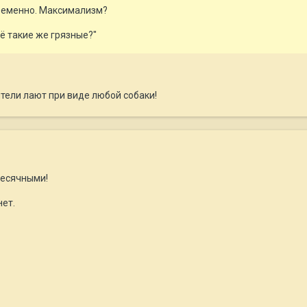
временно. Максимализм?
ё такие же грязные?"
тели лают при виде любой собаки!
месячными!
нет.