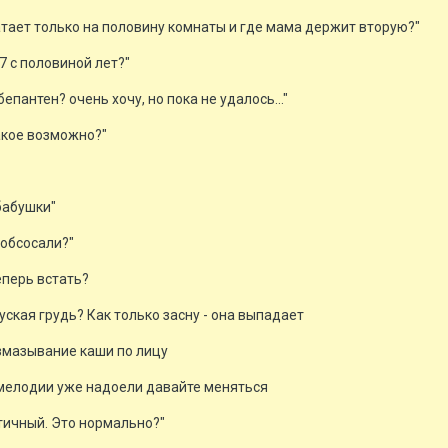
атает только на половину комнаты и где мама держит вторую?"
7 с половиной лет?"
бепантен? очень хочу, но пока не удалось..."
такое возможно?"
бабушки"
 обсосали?"
теперь встать?
пуская грудь? Как только засну - она выпадает
азмазывание каши по лицу
и мелодии уже надоели давайте меняться
стичный. Это нормально?"