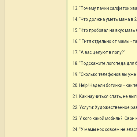
13. "Почему пачки салфеток хв
14. "Что должна уметь мама в 2
15. "Кто пробовал на вкус мазь 
16. " Титя отдельно от мамы - 
17. "А вас целуют в попу?"
18. "Подскажите логопеда для 
19. "Сколько телефонов вы уже
20. Help! Надели ботинки - как 
21. Как научиться спать, не вы
22. Услуги: Художественное р
23. У кого какой мобиль?. Сво
24. "У мамы нос совсем не эла