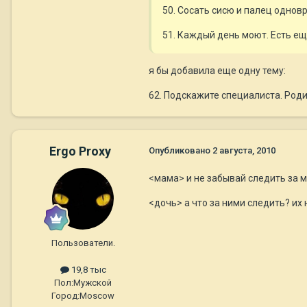
50. Сосать сисю и палец одно
51. Каждый день моют. Есть ещ
я бы добавила еще одну тему:
62. Подскажите специалиста. Роди
Ergo Proxy
Опубликовано
2 августа, 2010
<мама> и не забывай следить за 
<дочь> а что за ними следить? их 
Пользователи.
19,8 тыс
Пол:
Мужской
Город:
Moscow