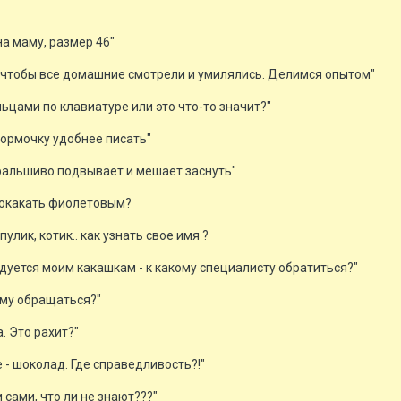
а маму, размер 46"
е, чтобы все домашние смотрели и умилялись. Делимся опытом"
льцами по клавиатуре или это что-то значит?"
формочку удобнее писать"
 фальшиво подвывает и мешает заснуть"
 покакать фиолетовым?
пулик, котик.. как узнать свое имя ?
дуется моим какашкам - к какому специалисту обратиться?"
кому обращаться?"
. Это рахит?"
е - шоколад. Где справедливость?!"
ни сами, что ли не знают???"