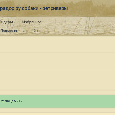
радор.ру собаки - ретриверы
Лидеры
Избранное
Пользователи онлайн
Страница 5 из 7