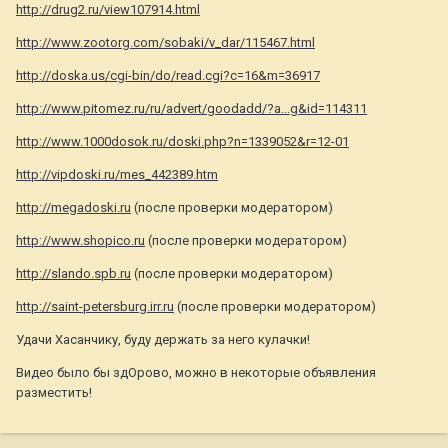
http://drug2.ru/view107914.html
http://www.zootorg.com/sobaki/v_dar/115467.html
http://doska.us/cgi-bin/do/read.cgi?c=16&m=36917
http://www.pitomez.ru/ru/advert/goodadd/?a...g&id=114311
http://www.1000dosok.ru/doski.php?n=1339052&r=12-01
http://vipdoski.ru/mes_442389.htm
http://megadoski.ru
(после проверки модератором)
http://www.shopico.ru
(после проверки модератором)
http://slando.spb.ru
(после проверки модератором)
http://saint-petersburg.irr.ru
(после проверки модератором)
Удачи Хасанчику, буду держать за него кулачки!
Видео было бы здОрово, можно в некоторые объявления
разместить!