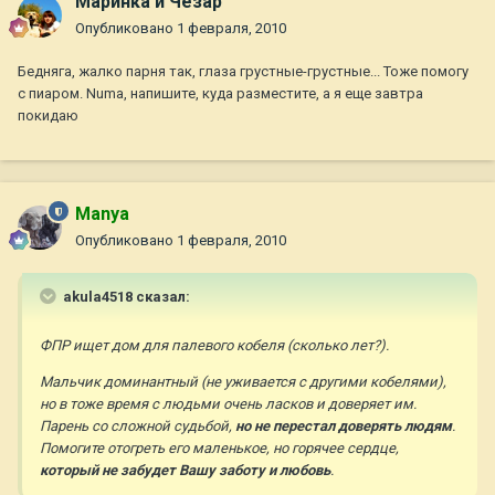
Маринка и Чезар
Опубликовано
1 февраля, 2010
Бедняга, жалко парня так, глаза грустные-грустные... Тоже помогу
с пиаром. Numa, напишите, куда разместите, а я еще завтра
покидаю
Manya
Опубликовано
1 февраля, 2010
akula4518 сказал:
ФПР ищет дом для палевого кобеля (сколько лет?).
Мальчик доминантный (не уживается с другими кобелями),
но в тоже время с людьми очень ласков и доверяет им.
Парень со сложной судьбой,
но не перестал доверять людям
.
Помогите отогреть его маленькое, но горячее сердце,
который не забудет Вашу заботу и любовь
.