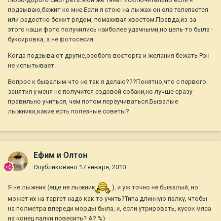
подзываю,бежит ко мне.Если я стою на лыжах-он еле телепается
или радостно бежит рядом, помахивая хвостом.Правда,из-за
этого наши фото получились наиболее удачными,но цель-то была -
буксировка, а не фотосесия.
Когда подзывают другие,особого восторга и желания бежать Рэн
не испытывает.
Вопрос к бывалым-что не так я делаю???Понятно,что с первого
занятия у меня не получится ездовой собаки,но лучше сразу
правильно учиться, чем потом переучиваться.Бывалые
лыжники,какие есть полезные советы?
Ефим и Олтон
Опубликовано
17 января, 2010
Я не лыжник (еще не лыжник
), и уж точно не бывалый, но:
может их на таргет надо как то учить?Типа длинную палку, чтобы
на полметра впереди морды была, и, если утрировать, кусок мяса
на конец палки повесить? А? %)