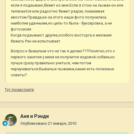
если я подзываю,бежит ко мне.Если я стою на лыжах-он еле
телепается или радостно бежит рядом, помахивая
хвостом.Правда,из-за этого наши фото получились
наиболее удачными,но цель-то была - буксировка, а не
фотосесия.
Когда подзывают другие,особого восторга и желания
бежать Рэн не испытывает.
Вопрос к бывалым-что не так я делаю???Понятно,что с
первого занятия у меня не получится ездовой собаки,но
лучше сразу правильно учиться, чем потом
переучиваться.Бывалые лыжники,какие есть полезные
советы?
Тут посмотрите
Аня и Рэнди
Опубликовано
21 января, 2010