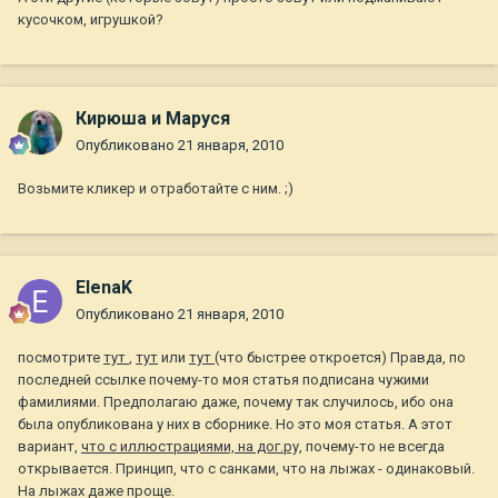
кусочком, игрушкой?
Кирюша и Маруся
Опубликовано
21 января, 2010
Возьмите кликер и отработайте с ним. ;)
ElenaK
Опубликовано
21 января, 2010
посмотрите
тут
,
тут
или
тут
(что быстрее откроется) Правда, по
последней ссылке почему-то моя статья подписана чужими
фамилиями. Предполагаю даже, почему так случилось, ибо она
была опубликована у них в сборнике. Но это моя статья. А этот
вариант,
что с иллюстрациями, на дог.ру,
почему-то не всегда
открывается. Принцип, что с санками, что на лыжах - одинаковый.
На лыжах даже проще.