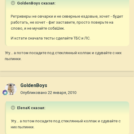
GoldenBoys сказал:
Ретриверы не овчарки и не северные ездовые, хочет - будет
работать, не хочет - фиг заставите, просто поверьте на
слово, и не мучайте собаШек.
И кстати сначала тесты сделайте ТБС и ЛС.
Угу... а потом посадите под стеклянный колпак и сдувайте с них
пылинки.
GoldenBoys
Опубликовано
22 января, 2010
ElenaK сказал:
Угу... а потом посадите под стеклянный колпак и сдувайте с
них пылинки.