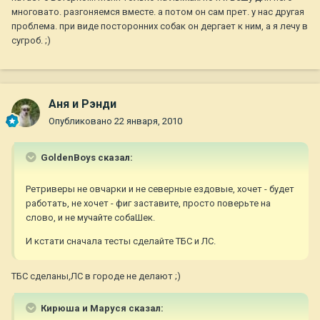
многовато. разгоняемся вместе. а потом он сам прет. у нас другая
проблема. при виде посторонних собак он дергает к ним, а я лечу в
сугроб. ;)
Аня и Рэнди
Опубликовано
22 января, 2010
GoldenBoys сказал:
Ретриверы не овчарки и не северные ездовые, хочет - будет
работать, не хочет - фиг заставите, просто поверьте на
слово, и не мучайте собаШек.
И кстати сначала тесты сделайте ТБС и ЛС.
ТБС сделаны,ЛС в городе не делают ;)
Кирюша и Маруся сказал: