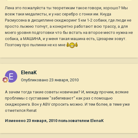
Лена это пожалуйста ты теоретикам такое говори, хорошо? Мы
всеж таки медалисты, и у нас серебро с гонки им. Кнуда
Расмуссена в дисциплине скиджоринг 5 км 1-2 собаки, где люди не
просто лыжню топчут, а конкретно работают всю трассу, а для
моего уровня подготовки что бы встать на второе место нужна не
собака, а МАШИНА, и у меня такая машина есть, Цезарем зовут.
Поэтому про пылинки не ко мне
ElenaK
Опубликовано
23 января, 2010
А зачем тогда такие советы новичкам? И, между прочим, всякие
проблемы с суставами "забегивают" как раз с помощью
скиджоринга. Вон у ABV спросить можно. И тем более, в теме уже
отметился Renat
Изменено
23 января, 2010
пользователем ElenaK