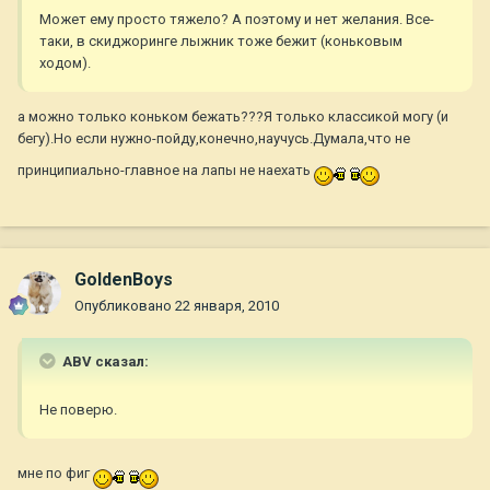
Может ему просто тяжело? А поэтому и нет желания. Все-
таки, в скиджоринге лыжник тоже бежит (коньковым
ходом).
а можно только коньком бежать???Я только классикой могу (и
бегу).Но если нужно-пойду,конечно,научусь.Думала,что не
принципиально-главное на лапы не наехать
GoldenBoys
Опубликовано
22 января, 2010
ABV сказал:
Не поверю.
мне по фиг