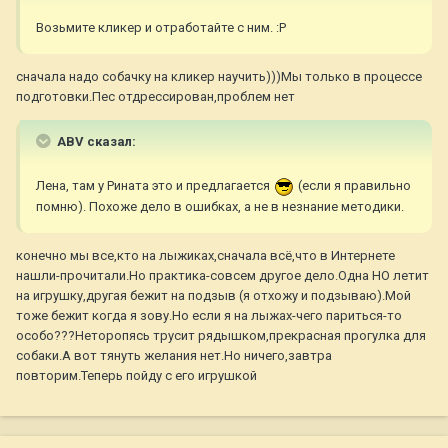
Возьмите кликер и отработайте с ним. :P
сначала надо собачку на кликер научить)))Мы только в процессе
подготовки.Пес отдрессирован,проблем нет
ABV сказал:
Лена, там у Рината это и предлагается
(если я правильно
помню). Похоже дело в ошибках, а не в незнание методики.
конечно мы все,кто на лыжиках,сначала всё,что в Интернете
нашли-прочитали.Но практика-совсем другое дело.Одна НО летит
на игрушку,другая бежит на подзыв (я отхожу и подзываю).Мой
тоже бежит когда я зову.Но если я на лыжах-чего париться-то
особо???Неторопясь трусит рядышком,прекрасная прогулка для
собаки.А вот тянуть желания нет.Но ничего,завтра
повторим.Теперь пойду с его игрушкой