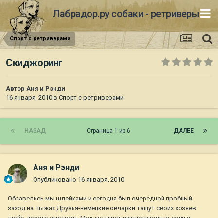
Лабрадор.ру собаки - ретриверы
Спорт с ретриверами
Скиджоринг
Автор
Аня и Рэнди
16 января, 2010
в
Спорт с ретриверами
НАЗАД
Страница 1 из 6
ДАЛЕЕ
Аня и Рэнди
Опубликовано
16 января, 2010
Обзавелись мы шлейками и сегодня был очередной пробный
заход на лыжах.Друзья-немецкие овчарки тащут своих хозяев
любо-дорого смотреть.Мой же тянет исключительно если я