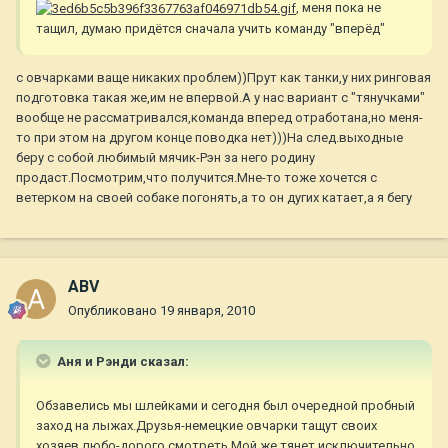
, меня пока не
тащил, думаю придётся сначала учить команду "вперёд"
с овчарками ваще никаких проблем))Прут как танки,у них ринговая
подготовка такая же,им не впервой.А у нас вариант с "тянучками"
вообще не рассматривался,команда вперед отработана,но меня-
то при этом на другом конце поводка нет)))На след.выходные
беру с собой любимый мячик-Рэн за него родину
продаст.Посмотрим,что получится.Мне-то тоже хочется с
ветерком на своей собаке погонять,а то он дугих катает,а я бегу
ABV
Опубликовано
19 января, 2010
Аня и Рэнди сказал:
Обзавелись мы шлейками и сегодня был очередной пробный
заход на лыжах.Друзья-немецкие овчарки тащут своих
хозяев любо-дорого смотреть.Мой же тянет исключительно