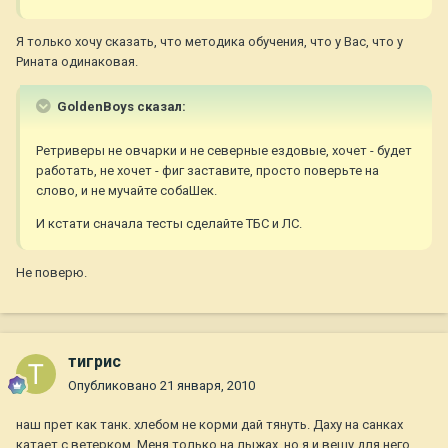
Я только хочу сказать, что методика обучения, что у Вас, что у
Рината одинаковая.
GoldenBoys сказал:
Ретриверы не овчарки и не северные ездовые, хочет - будет
работать, не хочет - фиг заставите, просто поверьте на
слово, и не мучайте собаШек.
И кстати сначала тесты сделайте ТБС и ЛС.
Не поверю.
тигрис
Опубликовано
21 января, 2010
наш прет как танк. хлебом не корми дай тянуть. Даху на санках
катает с ветерком. Меня только на лыжах. но я и вешу для него