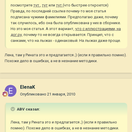
посмотрите
тут
,
тут
или
тут
(что быстрее откроется)
Правда, по последней ссылке почему-то моя статья
подписана чужими фамилиями. Предполагаю даже, почему
так случилось, ибо она была опубликована у них в сборнике.
Но это моя статья. А этот вариант,
что с иллюстрациями, на
дог.ру,
почему-то не всегда открывается. Принцип, что с
санками, что на лыжах - одинаковый. На лыжах даже проще.
Лена, там у Рината это и предлагается ;) (если я правильно помню).
Похоже дело в ошибках, а не в незнание методики.
ElenaK
Опубликовано
21 января, 2010
ABV сказал:
Лена, там у Рината это и предлагается ;) (если я правильно
помню). Похоже дело в ошибках, а не в незнание методики.