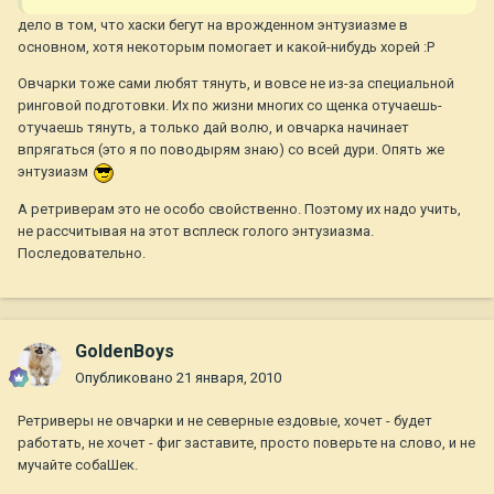
дело в том, что хаски бегут на врожденном энтузиазме в
основном, хотя некоторым помогает и какой-нибудь хорей :P
Овчарки тоже сами любят тянуть, и вовсе не из-за специальной
ринговой подготовки. Их по жизни многих со щенка отучаешь-
отучаешь тянуть, а только дай волю, и овчарка начинает
впрягаться (это я по поводырям знаю) со всей дури. Опять же
энтузиазм
А ретриверам это не особо свойственно. Поэтому их надо учить,
не рассчитывая на этот всплеск голого энтузиазма.
Последовательно.
GoldenBoys
Опубликовано
21 января, 2010
Ретриверы не овчарки и не северные ездовые, хочет - будет
работать, не хочет - фиг заставите, просто поверьте на слово, и не
мучайте собаШек.