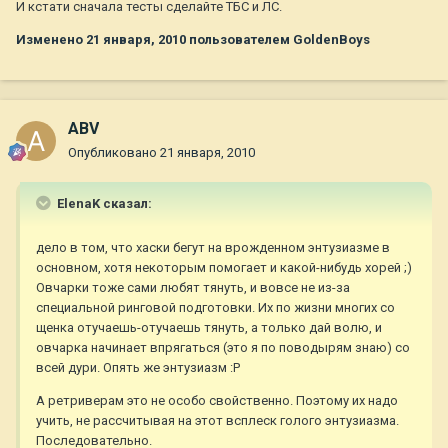
И кстати сначала тесты сделайте ТБС и ЛС.
Изменено
21 января, 2010
пользователем GoldenBoys
ABV
Опубликовано
21 января, 2010
ElenaK сказал:
дело в том, что хаски бегут на врожденном энтузиазме в
основном, хотя некоторым помогает и какой-нибудь хорей ;)
Овчарки тоже сами любят тянуть, и вовсе не из-за
специальной ринговой подготовки. Их по жизни многих со
щенка отучаешь-отучаешь тянуть, а только дай волю, и
овчарка начинает впрягаться (это я по поводырям знаю) со
всей дури. Опять же энтузиазм :P
А ретриверам это не особо свойственно. Поэтому их надо
учить, не рассчитывая на этот всплеск голого энтузиазма.
Последовательно.