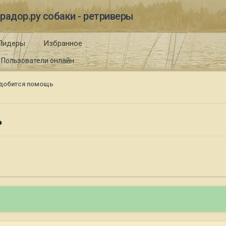
радор.ру собаки - ретриверы
Лидеры
Избранное
Пользователи онлайн
добится помощь
ь