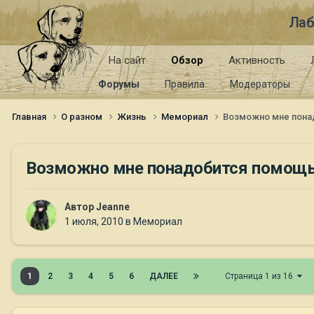
Лаб
На сайт
Обзор
Активность
Форумы
Правила
Модераторы
Главная
О разном
Жизнь
Мемориал
Возможно мне пона
Возможно мне понадобится помощ
Автор
Jeanne
1 июля, 2010
в
Мемориал
1
2
3
4
5
6
ДАЛЕЕ
Страница 1 из 16