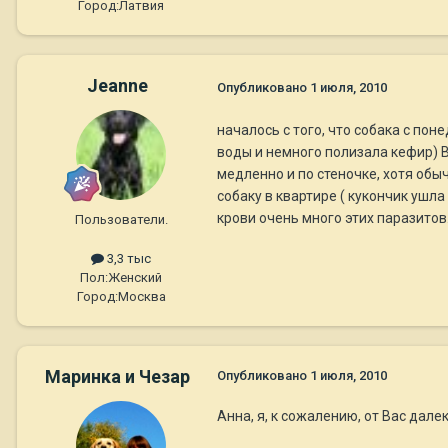
Город:
Латвия
Jeanne
Опубликовано
1 июля, 2010
началось с того, что собака с пон
воды и немного полизала кефир) В
медленно и по стеночке, хотя обы
собаку в квартире ( кукончик ушла
крови очень много этих паразитов.
Пользователи.
3,3 тыс
Пол:
Женский
Город:
Москва
Маринка и Чезар
Опубликовано
1 июля, 2010
Анна, я, к сожалению, от Вас дале