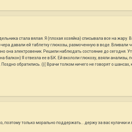
едельника стала вялая. Я (плохая хозяйка) списывала все на жару.
чера давали ей таблетку глюкозы, размоченную в воде. Вливали ч
чно она электровеник. Решили наблюдать состояние до сегодня. Ут
 на балкон) Я отвезла ее в БК. Ей вкололи глюкозу, взяли анализы,
 Поздно обратились. ((( Врачи толком ничего не говорят о шансах,
ко, поэтому только морально поддержать... держу за вас кулачки и 