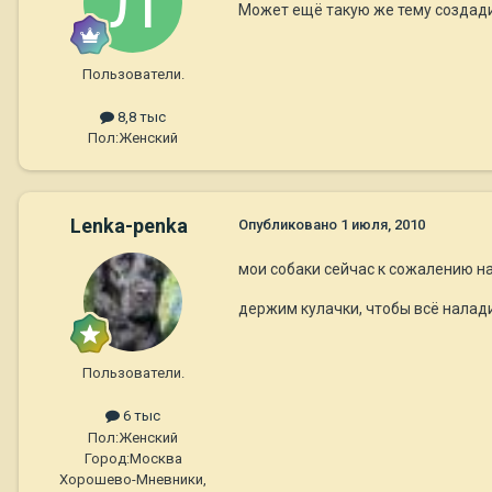
Может ещё такую же тему создадит
Пользователи.
8,8 тыс
Пол:
Женский
Lenka-penka
Опубликовано
1 июля, 2010
мои собаки сейчас к сожалению н
держим кулачки, чтобы всё на
Пользователи.
6 тыс
Пол:
Женский
Город:
Москва
Хорошево-Мневники,