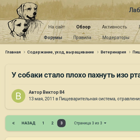
Лаб
На сайт
Обзор
Активность
Форумы
Правила
Модераторы
Главная
Содержание, уход, выращивание
Ветеринария
Пищ
У собаки стало плохо пахнуть изо рт
Автор
Виктор 84
13 мая, 2011
в
Пищеварительная система, отравления
НАЗАД
1
2
3
Страница 3 из 3