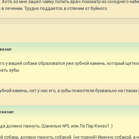
. Хотя, ко мне зашел чайку попить врач-психиатр из соседнего каби
в лечении. Трудно поддается, в отличии от буйного.
сказал:
его у вашей собаки образовался уже зубной камень, который щетко
ать зубы.
зубной камень, нет у нас его, а зубы пожелтели буквально на глаз
 сказал:
уда должно пахнуть, Шанелью №5, или Лё Пар Кензо? :)
 собаки, должно пахнуть собакой. (не псиной) Именно собакой, а н