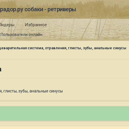
радор.ру собаки - ретриверы
Лидеры
Избранное
Пользователи онлайн
еварительная система, отравления, глисты, зубы, анальные синусы
а
, глисты, зубы, анальные синусы