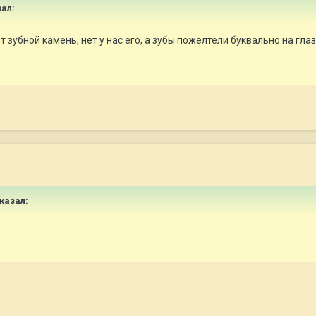
зал:
т зубной камень, нет у нас его, а зубы пожелтели буквально на г
сказал: