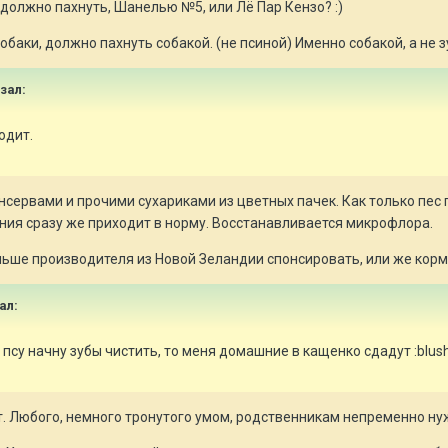
 должно пахнуть, Шанелью №5, или Лё Пар Кензо? :)
баки, должно пахнуть собакой. (не псиной) Именно собакой, а не з
азал:
одит.
нсервами и прочими сухариками из цветных пачек. Как только пес
ия сразу же приходит в норму. Восстанавливается микрофлора.
льше производителя из Новой Зеландии спонсировать, или же корм
ал:
 псу начну зубы чистить, то меня домашние в кащенко сдадут :blus
т. Любого, немного тронутого умом, родственникам непременно ну