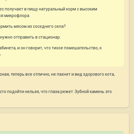
ес получает в пищу натуральный корм с высоким
ся микрофлора.
ормить мясом из соседнего села?
 нужно отправить в стационар.
абинета, и он говорит, что тихое помешательство, к
.
ая, теперь все отлично, не пахнет и вид здорового кота,
то подойти нельзя, что глаза режет. Зубной камень это