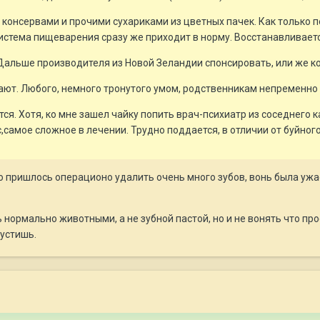
консервами и прочими сухариками из цветных пачек. Как только п
стема пищеварения сразу же приходит в норму. Восстанавливает
Дальше производителя из Новой Зеландии спонсировать, или же к
ают. Любого, немного тронутого умом, родственникам непременно
тся. Хотя, ко мне зашел чайку попить врач-психиатр из соседнего к
,самое сложное в лечении. Трудно поддается, в отличии от буйного
о пришлось операционо удалить очень много зубов, вонь была ужасн
нормально животными, а не зубной пастой, но и не вонять что прос
пустишь.