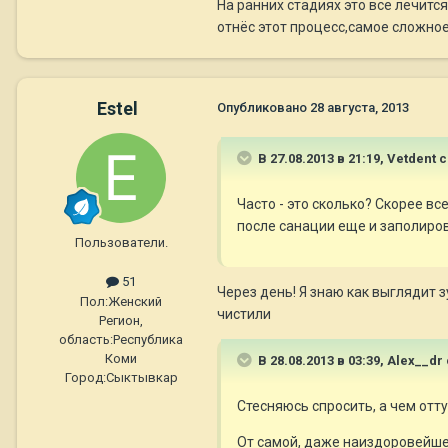
На ранних стадиях это все лечится
отнёс этот процесс,самое сложное 
Estel
Опубликовано
28 августа, 2013
В 27.08.2013 в 21:19, Vetdent 
Часто - это сколько? Скорее вс
после санации еще и заполиров
Пользователи.
51
Через день! Я знаю как выглядит 
Пол:
Женский
чистили
Регион,
область:
Республика
Коми
В 28.08.2013 в 03:39, Alex__dr
Город:
Сыктывкар
Стесняюсь спросить, а чем отт
От самой, даже наиздоровейшей