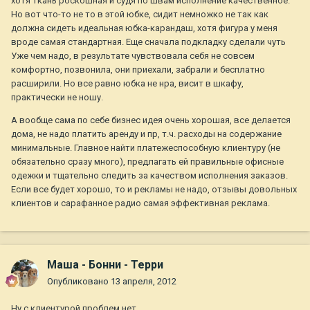
хотя ткань роскошная и судя по швам исполнение качественное.
Но вот что-то не то в этой юбке, сидит немножко не так как
должна сидеть идеальная юбка-карандаш, хотя фигура у меня
вроде самая стандартная. Еще сначала подкладку сделали чуть
Уже чем надо, в результате чувствовала себя не совсем
комфортно, позвонила, они приехали, забрали и бесплатно
расширили. Но все равно юбка не нра, висит в шкафу,
практически не ношу.
А вообще сама по себе бизнес идея очень хорошая, все делается
дома, не надо платить аренду и пр, т.ч. расходы на содержание
минимальные. Главное найти платежеспособную клиентуру (не
обязательно сразу много), предлагать ей правильные офисные
одежки и тщательно следить за качеством исполнения заказов.
Если все будет хорошо, то и рекламы не надо, отзывы довольных
клиентов и сарафанное радио самая эффективная реклама.
Маша - Бонни - Терри
Опубликовано
13 апреля, 2012
Ну с клиентурой проблем нет.