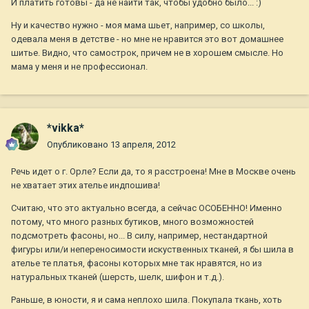
И платить готовы - да не найти так, чтобы удобно было... :)
Ну и качество нужно - моя мама шьет, например, со школы,
одевала меня в детстве - но мне не нравится это вот домашнее
шитье. Видно, что самострок, причем не в хорошем смысле. Но
мама у меня и не профессионал.
*vikka*
Опубликовано
13 апреля, 2012
Речь идет о г. Орле? Если да, то я расстроена! Мне в Москве очень
не хватает этих ателье индпошива!
Считаю, что это актуально всегда, а сейчас ОСОБЕННО! Именно
потому, что много разных бутиков, много возможностей
подсмотреть фасоны, но... В силу, например, нестандартной
фигуры или/и непереносимости искуственных тканей, я бы шила в
ателье те платья, фасоны которых мне так нравятся, но из
натуральных тканей (шерсть, шелк, шифон и т.д.).
Раньше, в юности, я и сама неплохо шила. Покупала ткань, хоть