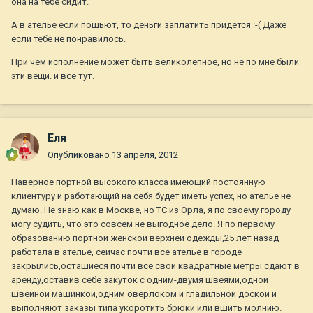
она на тебе сидит.
А в ателье если пошьют, то деньги заплатить придется :-( Даже
если тебе не понравилось.
При чем исполнение может быть великолепное, но не по мне были
эти вещи. и все тут.
Еля
Опубликовано
13 апреля, 2012
Наверное портной высокого класса имеющий постоянную
клиентуру и работающий на себя будет иметь успех, но ателье не
думаю. Не знаю как в Москве, но ТС из Орла, я по своему городу
могу судить, что это совсем не выгодное дело. Я по первому
образованию портной женской верхней одежды,25 лет назад
работала в ателье, сейчас почти все ателье в городе
закрылись,осташиеся почти все свои квадратные метры сдают в
аренду,оставив себе закуток с одним-двумя швеями,одной
швейной машинкой,одним оверлоком и гладильной доской и
выполняют заказы типа укоротить брюки или вшить молнию.