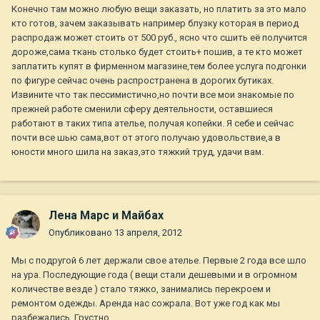
Конечно там можно любую вещи заказать, но платить за это мало
кто готов, зачем заказывать например блузку которая в период
распродаж может стоить от 500 руб., ясно что сшить её получится
дороже,сама ткань столько будет стоить+ пошив, а те кто может
заплатить купят в фирменном магазине,тем более услуга подгонки
по фигуре сейчас очень распространена в дорогих бутиках.
Извините что так пессимистично,но почти все мои знакомые по
прежней работе сменили сферу деятельности, оставшиеся
работают в таких типа ателье, получая копейки. Я себе и сейчас
почти все шью сама,вот от этого получаю удовольствие,а в
юности много шила на заказ,это тяжкий труд, удачи вам.
Лена Марс и Майбах
Опубликовано
13 апреля, 2012
Мы с подругой 6 лет держали свое ателье. Первые 2 года все шло
на ура. Последующие года ( вещи стали дешевыми и в огромном
количестве везде ) стало тяжко, занимались перекроем и
ремонтом одежды. Аренда нас сожрала. Вот уже год как мы
разбежались. Грустно...