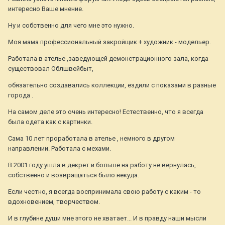
интересно Ваше мнение.
Ну и собственно для чего мне это нужно.
Моя мама профессиональный закройщик + художник - модельер.
Работала в ателье ,заведующей демонстрационного зала, когда
существовал Облшвейбыт,
обязательно создавались коллекции, ездили с показами в разные
города .
На самом деле это очень интересно! Естественно, что я всегда
была одета как с картинки.
Сама 10 лет проработала в ателье , немного в другом
направлении. Работала с мехами.
В 2001 году ушла в декрет и больше на работу не вернулась,
собственно и возвращаться было некуда.
Если честно, я всегда воспринимала свою работу с каким - то
вдохновением, творчеством.
И в глубине души мне этого не хватает... И в правду наши мысли