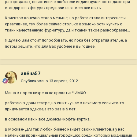
распродажах, но истинные любители индивидуальности даже при
стандартных фигурах предпочитают всетаки шить.
Клиентов конечно стало меньше, но работа стала интереснее и
креативнее, тем более сейчас столько возможности купить к
ткани качественную фурнитуру, да и тканей такое разнообразие...
Я думаю Вам стоит попробовать, но пока без откратия ателье, а
потом решите, что для Вас удобнее и выгоднее.
алёна57
Опубликовано
13 апреля, 2012
Маша в г.орел нихрена не прокатит!!!ИМХО.
работаю в драм.театре ,но сшить у нас в цехе могу если что-то
придумается эдакое,а это раз в 5 лет.
в основном как и все джинсы+кофта+куртка.
В Москве- ДА! так любой бизнес найдет своих клиентов,а у нас
маленький провинциальный городишко,среди которых модницами