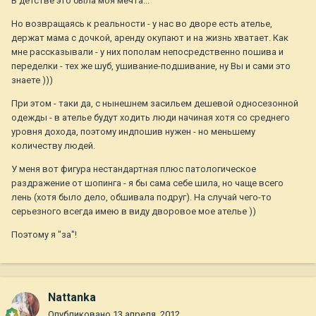
В детстве это была моя мечта...
Но возвращаясь к реальности - у нас во дворе есть ателье,
держат мама с дочкой, аренду окупают и на жизнь хватает. Как
мне рассказывали - у них пополам непосредственно пошива и
переделки - тех же шуб, ушивание-подшивание, ну Вы и сами это
знаете )))
При этом - таки да, с нынешнем засильем дешевой односезонной
одежды - в ателье будут ходить люди начиная хотя со среднего
уровня дохода, поэтому индпошив нужен - но меньшему
количеству людей.
У меня вот фигура нестандартная плюс патологическое
раздражение от шопинга - я бы сама себе шила, но чаще всего
лень (хотя было дело, обшивала подруг). На случай чего-то
серьезного всегда имею в виду дворовое мое ателье ))
Поэтому я "за"!
Nattanka
Опубликовано
13 апреля, 2012