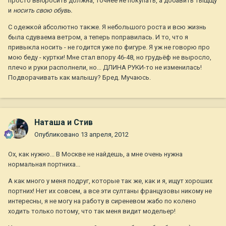
просто выбросить должна, точнее не покупать, а добавить тыщщу
и
носить свою обувь.
С одежкой абсолютно также. Я небольшого роста и всю жизнь
была сдуваема ветром, а теперь поправилась. И то, что я
привыкла носить - не годится уже по фигуре. Я уж не говорю про
мою беду - куртки! Мне стал впору 46-48, но грудьёф не выросло,
плечо и руки располнели, но... ДЛИНА РУКИ-то не изменилась!
Подворачивать как малышу? Бред. Мучаюсь.
Наташа и Стив
Опубликовано
13 апреля, 2012
Ох, как нужно... В Москве не найдешь, а мне очень нужна
нормальная портниха...
А как много у меня подруг, которые так же, как и я, ищут хороших
портних! Нет их совсем, а все эти султаны французовы никому не
интересны, я не могу на работу в сиреневом жабо по колено
ходить только потому, что так меня видит модельер!