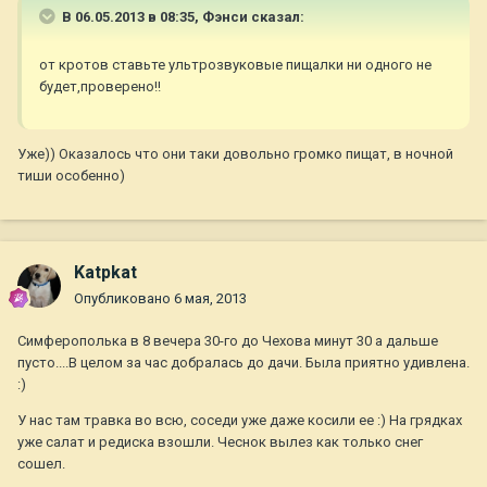
В 06.05.2013 в 08:35, Фэнси сказал:
от кротов ставьте ультрозвуковые пищалки ни одного не
будет,проверено!!
Уже)) Оказалось что они таки довольно громко пищат, в ночной
тиши особенно)
Katpkat
Опубликовано
6 мая, 2013
Симферополька в 8 вечера 30-го до Чехова минут 30 а дальше
пусто....В целом за час добралась до дачи. Была приятно удивлена.
:)
У нас там травка во всю, соседи уже даже косили ее :) На грядках
уже салат и редиска взошли. Чеснок вылез как только снег
сошел.