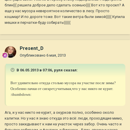
блин((( решила доброе дело сделать осенью(((( Вот кто просил? А
еще у нас мусора невероятное количество в лесу. Просто
кошмар! И по дороге тоже. Вот такие ветра были зимой((((( Купила
мешки и перчатки-буду собирать((((((
Present_D
Опубликовано
6 мая, 2013
В 06.05.2013 в 07:06, руля сказал:
Вот удивительно откуда столько мусора на участке после зимы?
Особенно пачки от сигарет,учитывая,что у нас никто не курит.
:thumbdown:
Ага, и у нас никто не курит, а окурков полно, особенно около
калитки. Но у нас я знаю откуда это всё: люди, проходящие мимо,
просто закидывают к нам на участок через забор. Очень часто и
бутылки собираем, и фантики, и бумажки... Блин, своиньи какие-