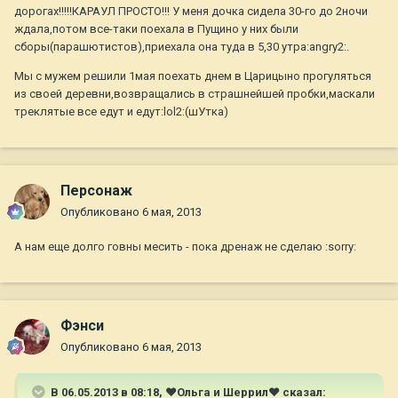
дорогах!!!!!КАРАУЛ ПРОСТО!!! У меня дочка сидела 30-го до 2ночи
ждала,потом все-таки поехала в Пущино у них были
сборы(парашютистов),приехала она туда в 5,30 утра:angry2:.
Мы с мужем решили 1мая поехать днем в Царицыно прогуляться
из своей деревни,возвращались в страшнейшей пробки,маскали
треклятые все едут и едут:lol2:(шУтка)
Персонаж
Опубликовано
6 мая, 2013
А нам еще долго говны месить - пока дренаж не сделаю :sorry:
Фэнси
Опубликовано
6 мая, 2013
В 06.05.2013 в 08:18, ♥Ольга и Шеррил♥ сказал: