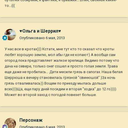
то...(((
♥Ольга и Шеррил♥
Опубликовано
6 мая, 2013
У нас все в кротах))) Кстати, мне тут кто то сказал что кроты
любят хорошую землю, мол абы где не копают) А вообще сам
огород пока представляет жалкое зрелище. Видимо потому что
дача на севере, только снег сошел и просто голая земля. Трава
еще даже не пробилась... Дети месили грязь в сапогах. Наша белая
Шеррюша к вечеру становилась грязной "свинюшой" )За ночь
грязь отваливалась)) Вощем по приезду мылась дольше
всех)))Ща, еще пару дней посидим и вторая "ходка" до 12 го))))
Может во второй заход с погодой повезет больше.
Персонаж
Опубликовано
6 мая, 2013