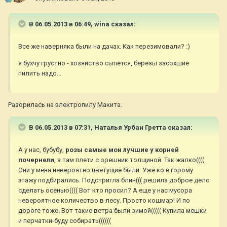
В 06.05.2013 в 06:49, wina сказал:
Все же наверняка были на дачах. Как перезимовали? :)
я бухчу грустно - хозяйство сыпется, березы засохшие
пилить надо...
Разорилась на электропилу Макита.
В 06.05.2013 в 07:31, Наталья Урбан Гретта сказал:
А у нас, бубубу,
розы самые мои лучшие у корней
почернели
, а там плети с орешник толщиной. Так жалко((((
Они у меня невероятно цветущие были. Уже ко второму
этажу подбирались. Подстригла блин((( решила доброе дело
сделать осенью(((( Вот кто просил? А еще у нас мусора
невероятное количество в лесу. Просто кошмар! И по
дороге тоже. Вот такие ветра были зимой((((( Купила мешки
и перчатки-буду собирать((((((