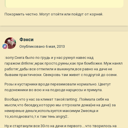
Покормить честно. Могут отойти или пойдут от корней.
Фэнси
Опубликовано
6 мая, 2013
:sorry:Снега было по грудь и у нас рухнул навес над
гаражом:dntknw:,мрак просто,руины,как при бомбожке. Муж нанял
работяг,дабы все отпилили и выкинули,все равно на даче не
бываем практически. Свекровь там живет с подругой до осени.
Розы и кустарники вроде перезимовали нормально. Цветут
подснежники во всю и на подходе нарциссы и примула.
Вообще,что у нас за климат такой:ranting:. Поймала себя на
мысли,что беседку,которую мы отгрохали дома(не на даче) за
немереные деньги,используется максимум 2месяца и
то,холодновато,т.к там тень:angry2:.
Ну и стартанули все 30-го на дачи и первого....что творилось на