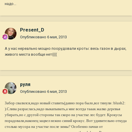
надо...
Present_D
Опубликовано
6 мая, 2013
А у нас нереально мощно поорудовали кроты: весь газон в дырах,
живого места вообще нет((((
руля
Опубликовано
6 мая, 2013
Забор свалился,надо новый ставить(давно пора было,все тянули :blush2:
).Слива разраслась,надо выкапывать,а мне всегда тааак жалко деревья
убирать,но с другой стороны так скоро на участке лес будет. Крокусы
порадовали,наконец зацвел нежно синий крокус. Вот удивительно откуда
столько мусора на участке после зимы? Особенно пачки от