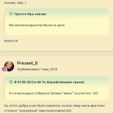
покажу :clap_1:
Просто Ира сказал:
Мы все выходные пробыли на даче
Красота!
Present_D
Опубликовано
7 мая, 2013
В 07.05.2013 в 04:16, Вера&Сильвия сказал:
А я в выходные собирала Силины "мины" на участке. :lol2:
Ну, этого добра у нас было навалом: за всю зиму они в две попы
столько "сюрпризов" нам поналожили:lol2: