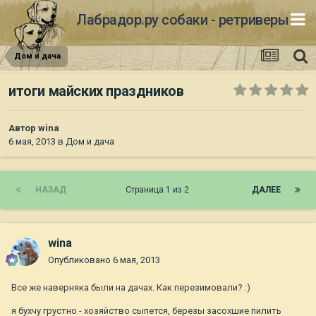
Лабрадор.ру собаки - ретриверы
Дом и дача
итоги майских праздников
Автор
wina
6 мая, 2013
в
Дом и дача
НАЗАД
Страница 1 из 2
ДАЛЕЕ
wina
Опубликовано
6 мая, 2013
Все же наверняка были на дачах. Как перезимовали? :)
я бухчу грустно - хозяйство сыпется, березы засохшие пилить