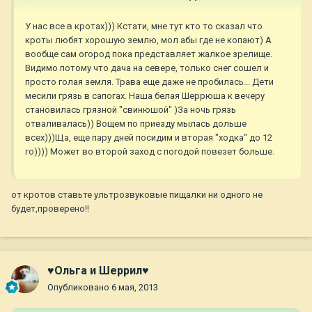
У нас все в кротах))) Кстати, мне тут кто то сказал что
кроты любят хорошую землю, мол абы где не копают) А
вообще сам огород пока представляет жалкое зрелище.
Видимо потому что дача на севере, только снег сошел и
просто голая земля. Трава еще даже не пробилась... Дети
месили грязь в сапогах. Наша белая Шеррюша к вечеру
становилась грязной "свинюшой" )За ночь грязь
отваливалась)) Вощем по приезду мылась дольше
всех)))Ща, еще пару дней посидим и вторая "ходка" до 12
го)))) Может во второй заход с погодой повезет больше.
от кротов ставьте ультрозвуковые пищалки ни одного не
будет,проверено!!
♥Ольга и Шеррил♥
Опубликовано
6 мая, 2013