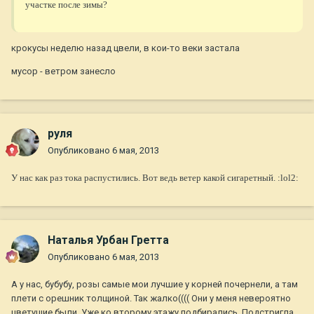
участке после зимы?
крокусы неделю назад цвели, в кои-то веки застала
мусор - ветром занесло
руля
Опубликовано
6 мая, 2013
У нас как раз тока распустились. Вот ведь ветер какой сигаретный. :lol2:
Наталья Урбан Гретта
Опубликовано
6 мая, 2013
А у нас, бубубу, розы самые мои лучшие у корней почернели, а там
плети с орешник толщиной. Так жалко(((( Они у меня невероятно
цветущие были. Уже ко второму этажу подбирались. Подстригла