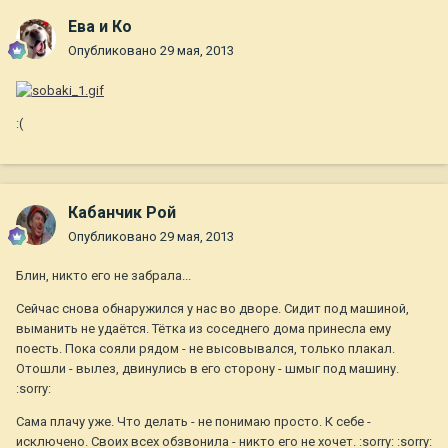
Ева и Ко
Опубликовано
29 мая, 2013
:(
Кабанчик Рой
Опубликовано
29 мая, 2013
Блин, никто его не забрала...
Сейчас снова обнаружился у нас во дворе. Сидит под машиной,
выманить не удаётся. Тётка из соседнего дома принесла ему
поесть. Пока сояли рядом - не высовывался, только плакал.
Отошли - вылез, двинулись в его сторону - шмыг под машину.
:sorry:
Сама плачу уже. Что делать - не понимаю просто. К себе -
исключено. Своих всех обзвонила - никто его не хочет. :sorry: :sorry: