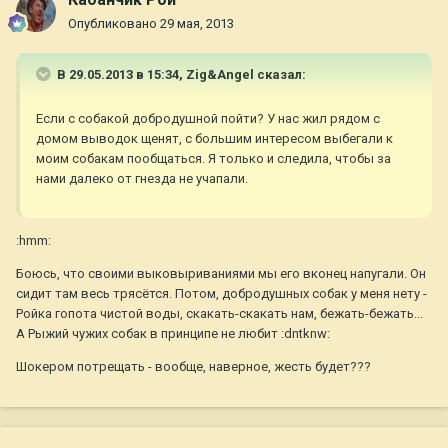
Опубликовано
29 мая, 2013
В 29.05.2013 в 15:34, Zig&Angel сказал:
Если с собакой добродушной пойти? У нас жил рядом с
домом выводок щенят, с большим интересом выбегали к
моим собакам пообщаться. Я только и следила, чтобы за
нами далеко от гнезда не учапали.
:hmm:
Боюсь, что своими выковыриваниями мы его вконец напугали. Он
сидит там весь трясётся. Потом, добродушных собак у меня нету -
Ройка гопота чистой воды, скакать-скакать нам, бежать-бежать...
А Рыжий чужих собак в принципе не любит :dntknw:
Шокером потрещать - вообще, наверное, жесть будет???