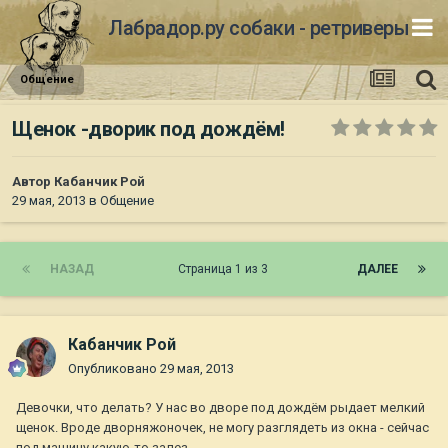
Лабрадор.ру собаки - ретриверы
Общение
Щенок -дворик под дождём!
Автор
Кабанчик Рой
29 мая, 2013
в
Общение
НАЗАД
Страница 1 из 3
ДАЛЕЕ
Кабанчик Рой
Опубликовано
29 мая, 2013
Девочки, что делать? У нас во дворе под дождём рыдает мелкий
щенок. Вроде дворняжоночек, не могу разглядеть из окна - сейчас
под машину какую-то залез.